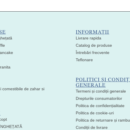
SE
INFORMAȚII
ghețată
Livrare rapida
fle
Catalog de produse
 Pancake
Întrebări frecvente
Teflonare
ranita
POLITICI ȘI CONDIȚ
GENERALE
i comestibile de zahar si
Termeni și condiții generale
Drepturile consumatorilor
Politica de confidențialitate
I
Politica de cookie-uri
copt
Politica de returnare și ramb
 ÎNGHEȚATĂ
Condiții de livrare