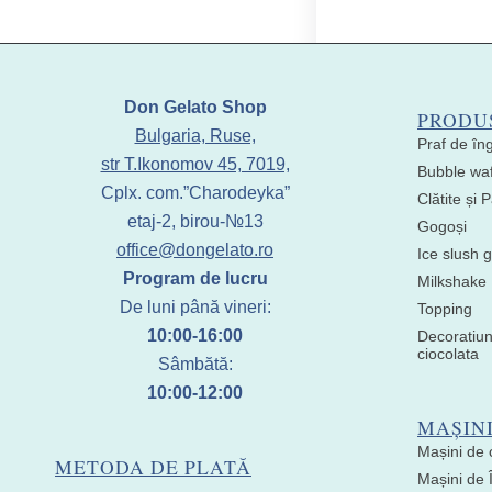
Don Gelato Shop
PRODU
Bulgaria, Ruse,
Praf de în
str T.Ikonomov 45, 7019,
Bubble waf
Cplx. com.”Charodeyka”
Clătite și
etaj-2, birou-№13
Gogoși
office@dongelato.ro
Ice slush g
Program de lucru
Milkshake
De luni până vineri:
Topping
10:00-16:00
Decoratiun
ciocolata
Sâmbătă:
10:00-12:00
MAȘIN
Mașini de 
METODA DE PLATĂ
Mașini de