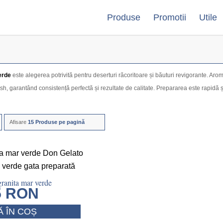
Produse
Promotii
Utile
erde
este alegerea potrivită pentru deserturi răcoritoare și băuturi revigorante. Aro
sh, garantând consistență perfectă și rezultate de calitate. Prepararea este rapidă și 
Afisare
15 Produse pe pagină
ranita mar verde
5
RON
 ÎN COȘ