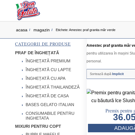
acasa
magazin
/
/
Etichete: Amestec praf granita măr verde
CATEGORII DE PRODUSE
Amestec praf granita măr v
PRAF DE ÎNGHEȚATĂ
pentru utilizarea în mașini Slu
ÎNGHEȚATĂ PREMIUM
personal.
ÎNGHEȚATĂ CU LAPTE
Sortează după
Implicit
ÎNGHEȚATĂ CU APA
ÎNGHEȚATĂ THAILANDEZĂ
ÎNGHEȚATĂ DE CASA
BASES GELATO ITALIAN
Premix pentru g
CONSUMABILE PENTRU
36.0
INGHETATA
MIXURI PENTRU COPT
ADAUGĂ
BUBBLE WAFFLE