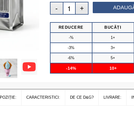
ADAUGĂ
REDUCERE
BUCĂȚI
-%
1+
-3%
3+
-6%
5+
-14%
10+
POZIȚIE:
CARACTERISTICI:
DE CE D&G?
LIVRARE:
I