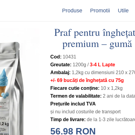
Produse
Promotii
Utile
Praf pentru înghețat
premium – gumă a
Cod:
10431
Greutate:
1200g /
3-4 L Lapte
Ambalaj:
1,2kg cu dimensiuni 210 х 27
+/- 69 bucăți de înghețată cu 75g
Fiecare cutie conține:
10 х 1,2kg
Termen de valabilitate:
2 ani de la dat
Prețurile includ TVA
și nu includ costurile de transport
Timp de livrare:
de la 1-3 zile lucrătoar
56.98
RON