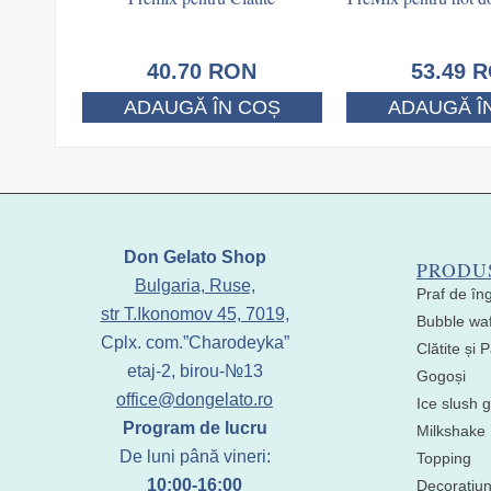
40.70
RON
53.49
R
ADAUGĂ ÎN COȘ
ADAUGĂ Î
Don Gelato Shop
PRODU
Bulgaria, Ruse,
Praf de în
str T.Ikonomov 45, 7019,
Bubble waf
Cplx. com.”Charodeyka”
Clătite și
etaj-2, birou-№13
Gogoși
office@dongelato.ro
Ice slush g
Program de lucru
Milkshake
De luni până vineri:
Topping
10:00-16:00
Decoratiun