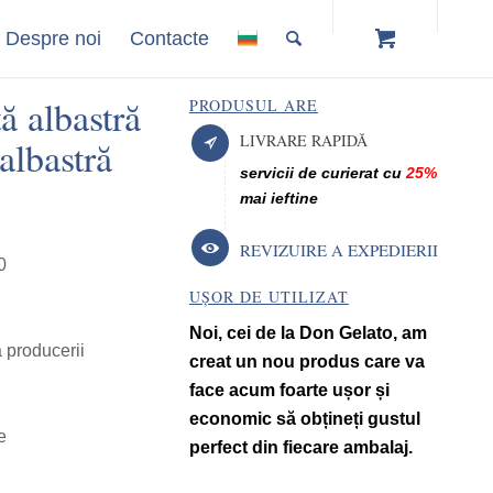
Despre noi
Contacte
ă albastră
PRODUSUL ARE
LIVRARE RAPIDĂ
lbastră
servicii de curierat cu
25%
mai ieftine
REVIZUIRE A EXPEDIERII
0
UȘOR DE UTILIZAT
Noi, cei de la Don Gelato, am
a producerii
creat un nou produs care va
face acum foarte ușor și
economic să obțineți gustul
e
perfect din fiecare ambalaj.