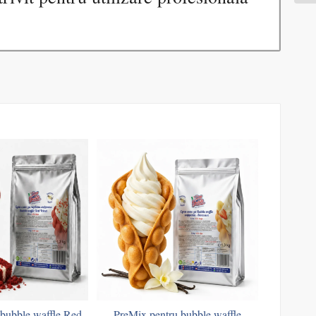
 bubble waffle Red
PreMix pentru bubble waffle