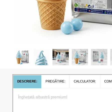
DESCRIERE:
PREGĂTIRE:
CALCULATOR:
COM
Înghețată albastră premium!