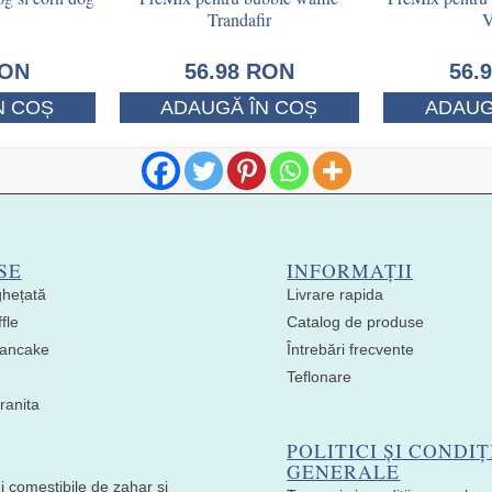
Trandafir
V
ON
56.98
RON
56.
N COȘ
ADAUGĂ ÎN COȘ
ADAUG
SE
INFORMAȚII
ghețată
Livrare rapida
fle
Catalog de produse
 Pancake
Întrebări frecvente
Teflonare
ranita
POLITICI ȘI CONDIȚ
GENERALE
i comestibile de zahar si