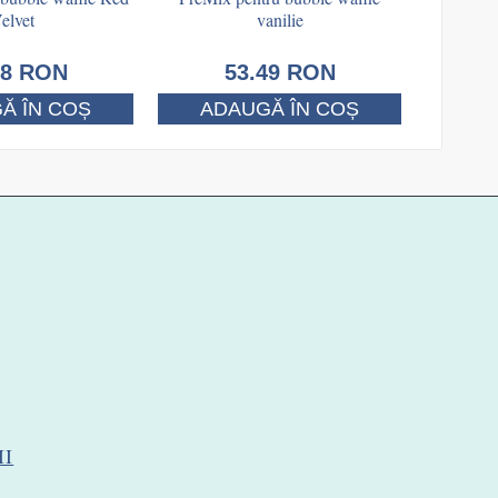
elvet
vanilie
98
RON
53.49
RON
Ă ÎN COȘ
ADAUGĂ ÎN COȘ
II