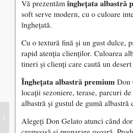
înghețata albastră
Vă prezentăm
soft serve modern, cu o culoare int
înghețată.
Cu o textură fină și un gust dulce, 
rapid atenția clienților. Culoarea alb
tineri și clienți care caută un desert 
Înghețata albastră premium
Don G
locații sezoniere, terase, parcuri de
albastră și gustul de gumă albastră 
Praf de Inghetata
Alegeți Don Gelato atunci când dori
capsuni premium
cremoasă și preparare ușoară. Produs