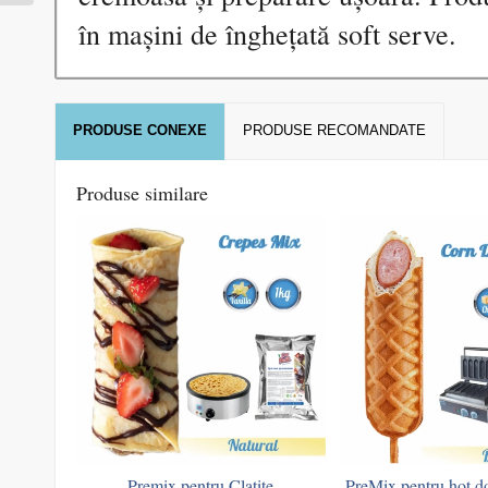
în mașini de înghețată soft serve.
PRODUSE CONEXE
PRODUSE RECOMANDATE
Produse similare
Premix pentru Clatite
PreMix pentru hot d