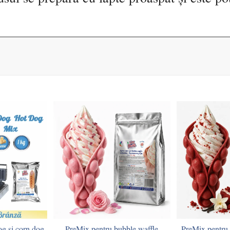
og si corn dog
PreMix pentru bubble waffle
PreMix pentru