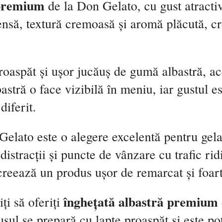
 premium
de la Don Gelato, cu gust atracti
ensă, textură cremoasă și aromă plăcută, c
proaspăt și ușor jucăuș de gumă albastră, ac
astră o face vizibilă în meniu, iar gustul es
diferit.
elato este o alegere excelentă pentru gelat
 distracții și puncte de vânzare cu trafic r
creează un produs ușor de remarcat și foarte
înghețată albastră premium
ți să oferiți
ul se prepară cu lapte proaspăt și este pot