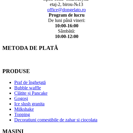
etaj-2, birou-№13
office@dongelato.ro
Program de lucru
De luni până vineri:
10:00-16:00
Sâmbătă:
10:00-12:00
METODA DE PLATĂ
PRODUSE
Praf de înghețată
Bubble waffle
Clătite și Pancake
Gogoși
Ice slush granita
Milkshake
Topping
Decoratiuni comestibile de zahar si ciocolata
MAȘINI