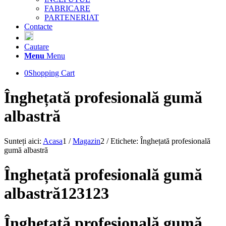
FABRICARE
PARTENERIAT
Contacte
Cautare
Menu
Menu
0
Shopping Cart
Înghețată profesională gumă
albastră
Sunteți aici:
Acasa
1
/
Magazin
2
/
Etichete: Înghețată profesională
gumă albastră
Înghețată profesională gumă
albastră123123
Înghețată profesională gumă