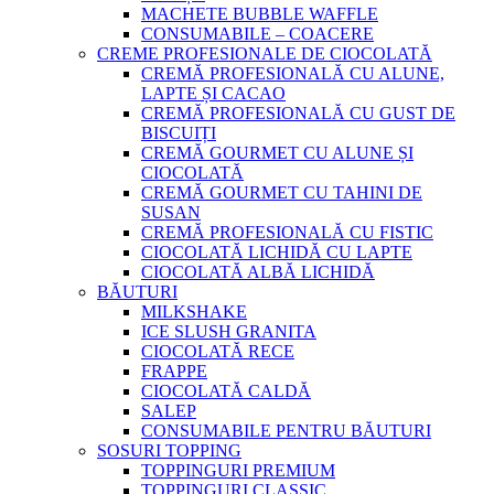
MACHETE BUBBLE WAFFLE
CONSUMABILE – COACERE
CREME PROFESIONALE DE CIOCOLATĂ
CREMĂ PROFESIONALĂ CU ALUNE,
LAPTE ȘI CACAO
CREMĂ PROFESIONALĂ CU GUST DE
BISCUIȚI
CREMĂ GOURMET CU ALUNE ȘI
CIOCOLATĂ
CREMĂ GOURMET CU TAHINI DE
SUSAN
CREMĂ PROFESIONALĂ CU FISTIC
CIOCOLATĂ LICHIDĂ CU LAPTE
CIOCOLATĂ ALBĂ LICHIDĂ
BĂUTURI
MILKSHAKE
ICE SLUSH GRANITA
CIOCOLATĂ RECE
FRAPPE
CIOCOLATĂ CALDĂ
SALEP
CONSUMABILE PENTRU BĂUTURI
SOSURI TOPPING
TOPPINGURI PREMIUM
TOPPINGURI CLASSIC