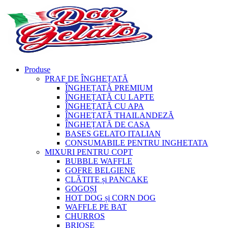
Produse
PRAF DE ÎNGHEȚATĂ
ÎNGHEȚATĂ PREMIUM
ÎNGHEȚATĂ CU LAPTE
ÎNGHEȚATĂ CU APA
ÎNGHEȚATĂ THAILANDEZĂ
ÎNGHEȚATĂ DE CASA
BASES GELATO ITALIAN
CONSUMABILE PENTRU INGHETATA
MIXURI PENTRU COPT
BUBBLE WAFFLE
GOFRE BELGIENE
CLĂTITE și PANCAKE
GOGOȘI
HOT DOG și CORN DOG
WAFFLE PE BAT
CHURROS
BRIOȘE