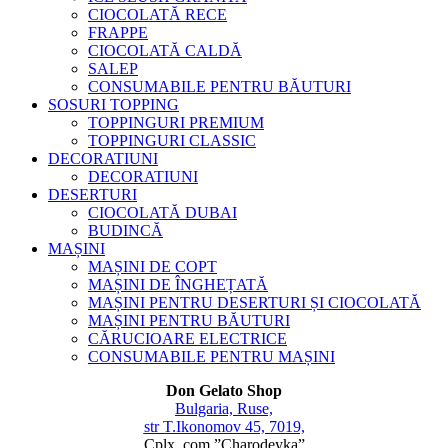
CIOCOLATĂ RECE
FRAPPE
CIOCOLATĂ CALDĂ
SALEP
CONSUMABILE PENTRU BĂUTURI
SOSURI TOPPING
TOPPINGURI PREMIUM
TOPPINGURI CLASSIC
DECORATIUNI
DECORATIUNI
DESERTURI
CIOCOLATĂ DUBAI
BUDINCĂ
MAȘINI
MAȘINI DE COPT
MAȘINI DE ÎNGHEȚATĂ
MAȘINI PENTRU DESERTURI ȘI CIOCOLATĂ
MAȘINI PENTRU BĂUTURI
CĂRUCIOARE ELECTRICE
CONSUMABILE PENTRU MAȘINI
Don Gelato Shop
Bulgaria, Ruse,
str T.Ikonomov 45, 7019,
Cplx. com.”Charodeyka”