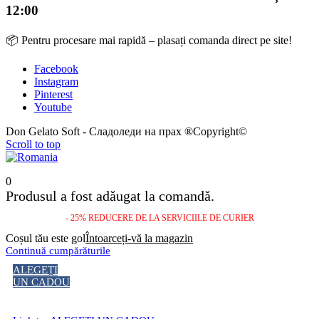
12:00
📦 Pentru procesare mai rapidă – plasați comanda direct pe site!
Facebook
Instagram
Pinterest
Youtube
Don Gelato Soft - Сладоледи на прах ®Copyright©
Scroll to top
0
Produsul a fost adăugat la comandă.
- 25% REDUCERE DE LA SERVICIILE DE CURIER
Coșul tău este gol
Întoarceți-vă la magazin
Continuă cumpărăturile
ALEGEȚI
UN CADOU