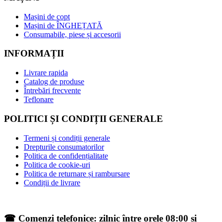
Mașini de copt
Mașini de ÎNGHEȚATĂ
Consumabile, piese și accesorii
INFORMAȚII
Livrare rapida
Catalog de produse
Întrebări frecvente
Teflonare
POLITICI ȘI CONDIȚII GENERALE
Termeni și condiții generale
Drepturile consumatorilor
Politica de confidențialitate
Politica de cookie-uri
Politica de returnare și rambursare
Condiții de livrare
☎ Comenzi telefonice: zilnic între orele 08:00 și