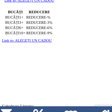
Link to: ALEGEȚI UN CADOU
BUCĂȚI
REDUCERE
1+
-%
3+
-3%
6+
-6%
10+
-9%
Link to: ALEGEȚI UN CADOU
Calculeaza Livrarea