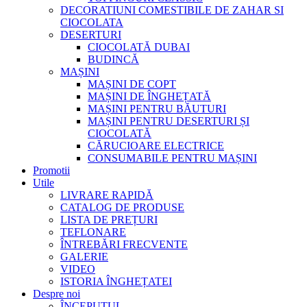
DECORATIUNI COMESTIBILE DE ZAHAR SI
CIOCOLATA
DESERTURI
CIOCOLATĂ DUBAI
BUDINCĂ
MAȘINI
MAȘINI DE COPT
MAȘINI DE ÎNGHEȚATĂ
MAȘINI PENTRU BĂUTURI
MAȘINI PENTRU DESERTURI ȘI
CIOCOLATĂ
CĂRUCIOARE ELECTRICE
CONSUMABILE PENTRU MAȘINI
Promotii
Utile
LIVRARE RAPIDĂ
CATALOG DE PRODUSE
LISTA DE PREȚURI
TEFLONARE
ÎNTREBĂRI FRECVENTE
GALERIE
VIDEO
ISTORIA ÎNGHEȚATEI
Despre noi
ÎNCEPUTUL