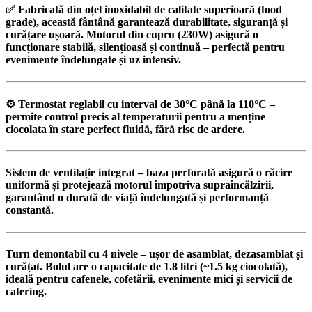
✅ Fabricată din
oțel inoxidabil de calitate superioară (food
grade)
, această fântână garantează
durabilitate, siguranță și
curățare ușoară
. Motorul din
cupru (230W)
asigură o
funcționare stabilă, silențioasă și continuă – perfectă pentru
evenimente îndelungate și uz intensiv.
⚙️
Termostat reglabil
cu interval de
30°C până la 110°C
–
permite control precis al temperaturii pentru a menține
ciocolata în stare perfect fluidă, fără risc de ardere.
Sistem de ventilație integrat
– baza perforată asigură o răcire
uniformă și protejează motorul împotriva supraîncălzirii,
garantând o durată de viață îndelungată și performanță
constantă.
Turn demontabil cu 4 nivele
– ușor de asamblat, dezasamblat și
curățat. Bolul are o capacitate de
1.8 litri (~1.5 kg ciocolată)
,
ideală pentru cafenele, cofetării, evenimente mici și servicii de
catering.