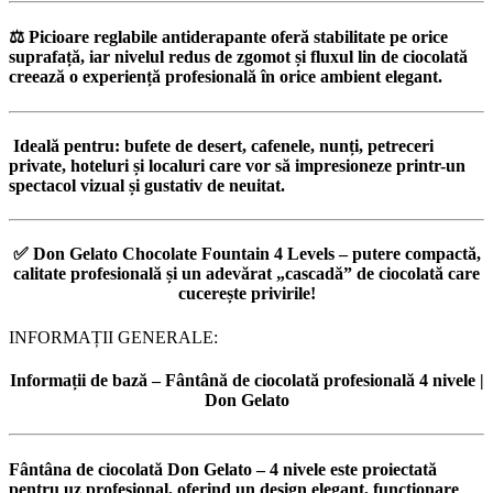
⚖️
Picioare reglabile antiderapante
oferă stabilitate pe orice
suprafață, iar nivelul redus de zgomot și fluxul lin de ciocolată
creează o experiență profesională în orice ambient elegant.
️
Ideală pentru:
bufete de desert, cafenele, nunți, petreceri
private, hoteluri și localuri care vor să impresioneze printr-un
spectacol vizual și gustativ de neuitat.
✅
Don Gelato Chocolate Fountain 4 Levels
– putere compactă,
calitate profesională și un adevărat „cascadă” de ciocolată care
cucerește privirile!
INFORMAȚII GENERALE:
Informații de bază – Fântână de ciocolată profesională 4 nivele |
Don Gelato
Fântâna de ciocolată Don Gelato – 4 nivele
este proiectată
pentru uz profesional, oferind un design elegant, funcționare