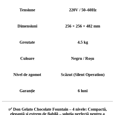
Tensiune
220V / 50–60Hz
Dimensiuni
256 × 256 × 482 mm
Greutate
4.5 kg
Culoare
Negru / Roșu
Nivel de zgomot
Scăzut (Silent Operation)
Garanție
6 luni
✅
Don Gelato Chocolate Fountain – 4 nivele:
Compactă,
elegantă și extrem de fiabilă – soluția perfectă pentru a