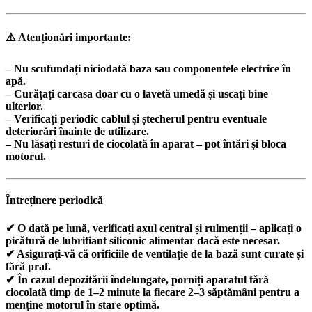
⚠️
Atenționări importante:
– Nu scufundați niciodată baza sau componentele electrice în
apă.
– Curățați carcasa doar cu o lavetă umedă și uscați bine
ulterior.
– Verificați periodic cablul și ștecherul pentru eventuale
deteriorări înainte de utilizare.
– Nu lăsați resturi de ciocolată în aparat – pot întări și bloca
motorul.
Întreținere periodică
✔ O dată pe lună, verificați axul central și rulmenții – aplicați o
picătură de lubrifiant siliconic alimentar dacă este necesar.
✔ Asigurați-vă că orificiile de ventilație de la bază sunt curate și
fără praf.
✔ În cazul depozitării îndelungate, porniți aparatul fără
ciocolată timp de 1–2 minute la fiecare 2–3 săptămâni pentru a
menține motorul în stare optimă.