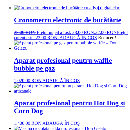
Cronometru electronic de bucătărie
28.00
RON
Prețul inițial a fost: 28.00 RON.
22.00
RON
Prețul
curent este: 22.00 RON.
ADAUGĂ ÎN COȘ
Reduceri!
Aparat profesional pentru waffle
bubble pe gaz
1,020.00
RON
ADAUGĂ ÎN COȘ
Aparat profesional pentru Hot Dog si
Corn Dog
1,400.00
RON
ADAUGĂ ÎN COȘ