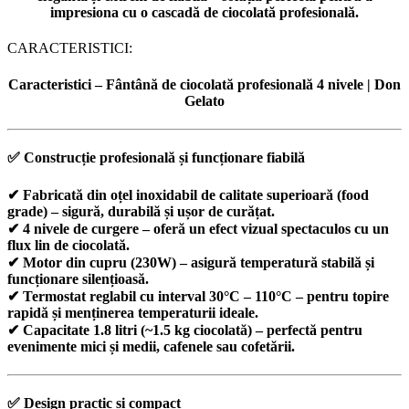
impresiona cu o cascadă de ciocolată profesională.
CARACTERISTICI:
Caracteristici – Fântână de ciocolată profesională 4 nivele | Don
Gelato
✅
Construcție profesională și funcționare fiabilă
✔ Fabricată din
oțel inoxidabil de calitate superioară (food
grade)
– sigură, durabilă și ușor de curățat.
✔
4 nivele de curgere
– oferă un efect vizual spectaculos cu un
flux lin de ciocolată.
✔
Motor din cupru (230W)
– asigură temperatură stabilă și
funcționare silențioasă.
✔
Termostat reglabil
cu interval
30°C – 110°C
– pentru topire
rapidă și menținerea temperaturii ideale.
✔
Capacitate 1.8 litri (~1.5 kg ciocolată)
– perfectă pentru
evenimente mici și medii, cafenele sau cofetării.
✅
Design practic și compact