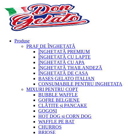
Produse
PRAF DE ÎNGHEȚATĂ
ÎNGHEȚATĂ PREMIUM
ÎNGHEȚATĂ CU LAPTE
ÎNGHEȚATĂ CU APA
ÎNGHEȚATĂ THAILANDEZĂ
ÎNGHEȚATĂ DE CASA
BASES GELATO ITALIAN
CONSUMABILE PENTRU INGHETATA
MIXURI PENTRU COPT
BUBBLE WAFFLE
GOFRE BELGIENE
CLĂTITE și PANCAKE
GOGOȘI
HOT DOG și CORN DOG
WAFFLE PE BAT
CHURROS
BRIOȘE