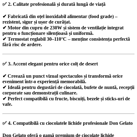
✅
2. Calitate profesională și durată lungă de viață
✔ Fabricată din
oțel inoxidabil alimentar (food grade)
–
rezistent, sigur și ușor de curățat.
✔
Motor din cupru de 230W
și sistem de ventilație integrat
pentru o
funcționare silențioasă și uniformă
.
✔
Termostat reglabil 30–110°C
– menține consistența perfectă
fără risc de ardere.
✅
3. Accent elegant pentru orice colț de desert
✔ Creează
un punct vizual spectaculos
și transformă orice
eveniment într-o experiență memorabilă.
✔ Ideală pentru degustări de ciocolată, bufete de nuntă, recepții
corporate sau demonstrații culinare.
✔ Perfect compatibilă cu
fructe, biscuiți, bezele și sticks-uri de
vafe
.
✅
4. Compatibilă cu ciocolatele lichide profesionale Don Gelato
Don Gelato
oferă o
gamă premium de ciocolate lichide