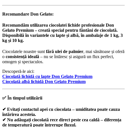
Recomandare Don Gelato:
Recomandăm utilizarea
ciocolatei lichide profesionale Don
Gelato Premium
– creată special pentru fântâni de ciocolată.
Disponibilă în variantele
cu lapte
și
albă
, în ambalaje de
1 kg, 3
kg și 10 kg
.
Ciocolatele noastre sunt
fără ulei de palmier
, mai sănătoase și oferă
o
consistență ideală
– nu se întăresc și asigură un flux perfect,
omogen și spectaculos.
Descoperă-le aici:
Ciocolată lichidă cu lapte Don Gelato Premium
Ciocolată albă lichidă Don Gelato Premium
✅
În timpul utilizării
✔ Evitați contactul apei cu ciocolata – umiditatea poate cauza
întărirea acesteia.
✔ Nu adăugați ciocolată rece direct peste cea caldă – diferența
de temperatură poate întrerupe fluxul.