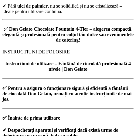
✔ Fără
ulei de palmier
, nu se solidifică și nu se cristalizează –
ideale pentru utilizare continuă.
✅
Don Gelato Chocolate Fountain 4-Tier
– alegerea compactă,
elegantă și profesională pentru colțul tău dulce sau evenimentele
de catering!
INSTRUCTIUNI DE FOLOSIRE
Instrucțiuni de utilizare – Fântână de ciocolată profesională 4
nivele | Don Gelato
✅ Pentru a asigura o
funcționare sigură și eficientă
a fântânii
de ciocolată Don Gelato, urmați cu atenție instrucțiunile de mai
jos.
✅
Înainte de prima utilizare
✔ Despachetați aparatul și verificați dacă există urme de
deteriorare pe carcasă, bol sau cablu.