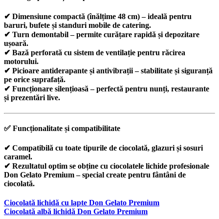
✔
Dimensiune compactă (înălțime 48 cm)
– ideală pentru
baruri, bufete și standuri mobile de catering.
✔
Turn demontabil
– permite curățare rapidă și depozitare
ușoară.
✔
Bază perforată
cu sistem de ventilație pentru răcirea
motorului.
✔
Picioare antiderapante și antivibrații
– stabilitate și siguranță
pe orice suprafață.
✔
Funcționare silențioasă
– perfectă pentru nunți, restaurante
și prezentări live.
✅
Funcționalitate și compatibilitate
✔ Compatibilă cu
toate tipurile de ciocolată, glazuri și sosuri
caramel
.
✔ Rezultatul optim se obține cu
ciocolatele lichide profesionale
Don Gelato Premium
– special create pentru fântâni de
ciocolată.
Ciocolată lichidă cu lapte Don Gelato Premium
Ciocolată albă lichidă Don Gelato Premium