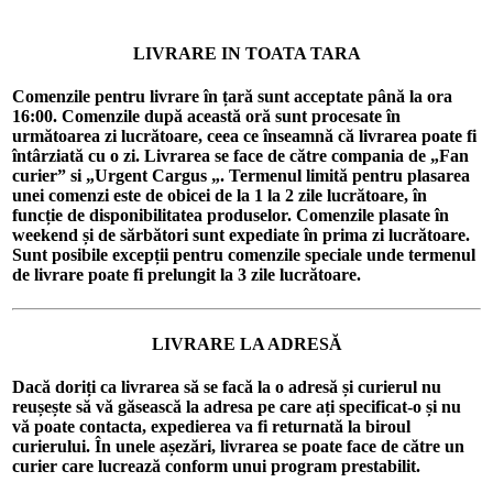
LIVRARE IN TOATA TARA
Comenzile pentru livrare în țară sunt acceptate până la ora
16:00. Comenzile după această oră sunt procesate în
următoarea zi lucrătoare, ceea ce înseamnă că livrarea poate fi
întârziată cu o zi. Livrarea se face de către compania de „Fan
curier” si „Urgent Cargus „. Termenul limită pentru plasarea
unei comenzi este de obicei de la 1 la 2 zile lucrătoare, în
funcție de disponibilitatea produselor. Comenzile plasate în
weekend și de sărbători sunt expediate în prima zi lucrătoare.
Sunt posibile excepții pentru comenzile speciale unde termenul
de livrare poate fi prelungit la 3 zile lucrătoare.
LIVRARE LA ADRESĂ
Dacă doriți ca livrarea să se facă la o adresă și curierul nu
reușește să vă găsească la adresa pe care ați specificat-o și nu
vă poate contacta, expedierea va fi returnată la biroul
curierului. În unele așezări, livrarea se poate face de către un
curier care lucrează conform unui program prestabilit.