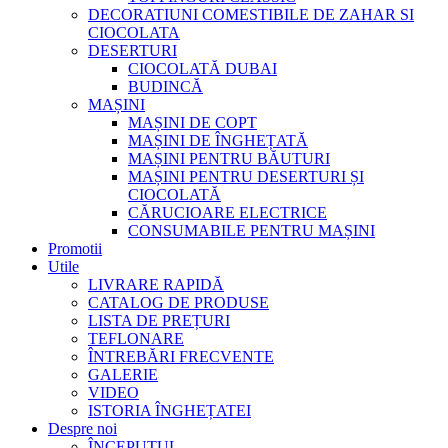
DECORATIUNI COMESTIBILE DE ZAHAR SI
CIOCOLATA
DESERTURI
CIOCOLATĂ DUBAI
BUDINCĂ
MAȘINI
MAȘINI DE COPT
MAȘINI DE ÎNGHEȚATĂ
MAȘINI PENTRU BĂUTURI
MAȘINI PENTRU DESERTURI ȘI
CIOCOLATĂ
CĂRUCIOARE ELECTRICE
CONSUMABILE PENTRU MAȘINI
Promotii
Utile
LIVRARE RAPIDĂ
CATALOG DE PRODUSE
LISTA DE PREȚURI
TEFLONARE
ÎNTREBĂRI FRECVENTE
GALERIE
VIDEO
ISTORIA ÎNGHEȚATEI
Despre noi
ÎNCEPUTUL