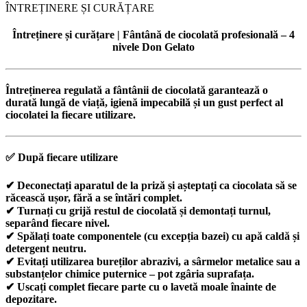
ÎNTREȚINERE ȘI CURĂȚARE
Întreținere și curățare | Fântână de ciocolată profesională – 4
nivele Don Gelato
Întreținerea regulată
a fântânii de ciocolată garantează
o
durată lungă de viață, igienă impecabilă
și un gust perfect al
ciocolatei la fiecare utilizare.
✅
După fiecare utilizare
✔ Deconectați aparatul de la priză și așteptați ca ciocolata să se
răcească ușor, fără a se întări complet.
✔ Turnați cu grijă restul de ciocolată și demontați turnul,
separând fiecare nivel.
✔ Spălați toate componentele (cu excepția bazei) cu apă caldă și
detergent neutru.
✔ Evitați utilizarea bureților abrazivi, a sârmelor metalice sau a
substanțelor chimice puternice – pot zgâria suprafața.
✔ Uscați complet fiecare parte cu o lavetă moale înainte de
depozitare.