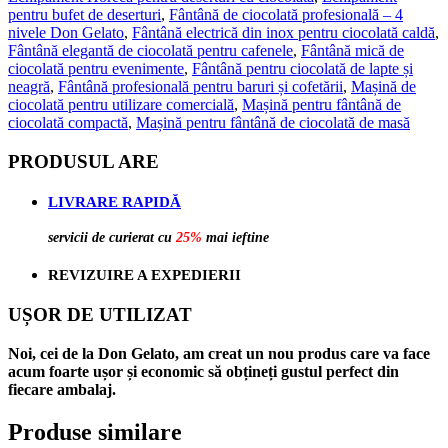
pentru bufet de deserturi
,
Fântână de ciocolată profesională – 4
nivele Don Gelato
,
Fântână electrică din inox pentru ciocolată caldă
,
Fântână elegantă de ciocolată pentru cafenele
,
Fântână mică de
ciocolată pentru evenimente
,
Fântână pentru ciocolată de lapte și
neagră
,
Fântână profesională pentru baruri și cofetării
,
Mașină de
ciocolată pentru utilizare comercială
,
Mașină pentru fântână de
ciocolată compactă
,
Mașină pentru fântână de ciocolată de masă
PRODUSUL ARE
LIVRARE RAPIDĂ
servicii de curierat cu
25%
mai ieftine
REVIZUIRE A EXPEDIERII
UȘOR DE UTILIZAT
Noi, cei de la Don Gelato, am creat un nou produs care va face
acum foarte ușor și economic să obțineți gustul perfect din
fiecare ambalaj.
Produse similare