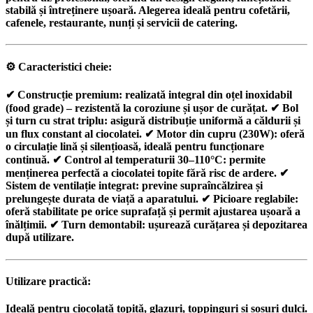
stabilă și întreținere ușoară. Alegerea ideală pentru cofetării,
cafenele, restaurante, nunți și servicii de catering.
⚙️
Caracteristici cheie:
✔
Construcție premium:
realizată integral din
oțel inoxidabil
(food grade)
– rezistentă la coroziune și ușor de curățat. ✔
Bol
și turn cu strat triplu:
asigură distribuție uniformă a căldurii și
un flux constant al ciocolatei. ✔
Motor din cupru (230W):
oferă
o circulație lină și silențioasă, ideală pentru funcționare
continuă. ✔
Control al temperaturii 30–110°C:
permite
menținerea perfectă a ciocolatei topite fără risc de ardere. ✔
Sistem de ventilație integrat:
previne supraîncălzirea și
prelungește durata de viață a aparatului. ✔
Picioare reglabile:
oferă stabilitate pe orice suprafață și permit ajustarea ușoară a
înălțimii. ✔
Turn demontabil:
ușurează curățarea și depozitarea
după utilizare.
Utilizare practică:
Ideală pentru
ciocolată topită, glazuri, toppinguri și sosuri dulci
.