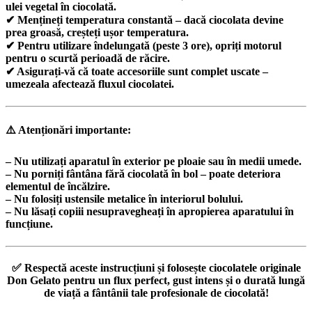
ulei vegetal în ciocolată.
✔ Mențineți temperatura constantă – dacă ciocolata devine
prea groasă, creșteți ușor temperatura.
✔ Pentru utilizare îndelungată (peste 3 ore), opriți motorul
pentru o scurtă perioadă de răcire.
✔ Asigurați-vă că toate accesoriile sunt complet uscate –
umezeala afectează fluxul ciocolatei.
⚠️
Atenționări importante:
– Nu utilizați aparatul în exterior pe ploaie sau în medii umede.
– Nu porniți fântâna fără ciocolată în bol – poate deteriora
elementul de încălzire.
– Nu folosiți ustensile metalice în interiorul bolului.
– Nu lăsați copiii nesupravegheați în apropierea aparatului în
funcțiune.
✅
Respectă aceste instrucțiuni și folosește ciocolatele originale
Don Gelato pentru un flux perfect, gust intens și o durată lungă
de viață a fântânii tale profesionale de ciocolată!