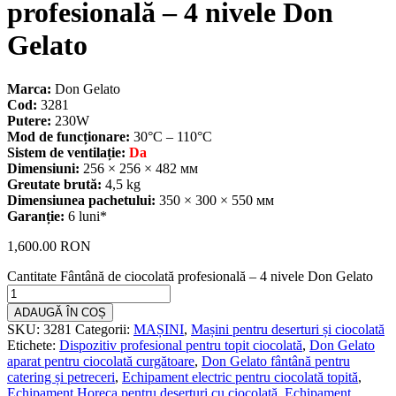
profesională – 4 nivele Don
Gelato
Marca:
Don Gelato
Cod:
3281
Putere:
230W
Mod de funcționare:
30°C – 110°C
Sistem de ventilație:
Da
Dimensiuni:
256 × 256 × 482 мм
Greutate brută:
4,5 kg
Dimensiunea pachetului:
350 × 300 × 550 мм
Garanție:
6 luni*
1,600.00
RON
Cantitate Fântână de ciocolată profesională – 4 nivele Don Gelato
ADAUGĂ ÎN COȘ
SKU:
3281
Categorii:
MAȘINI
,
Mașini pentru deserturi și ciocolată
Etichete:
Dispozitiv profesional pentru topit ciocolată
,
Don Gelato
aparat pentru ciocolată curgătoare
,
Don Gelato fântână pentru
catering și petreceri
,
Echipament electric pentru ciocolată topită
,
Echipament Horeca pentru deserturi cu ciocolată
,
Echipament