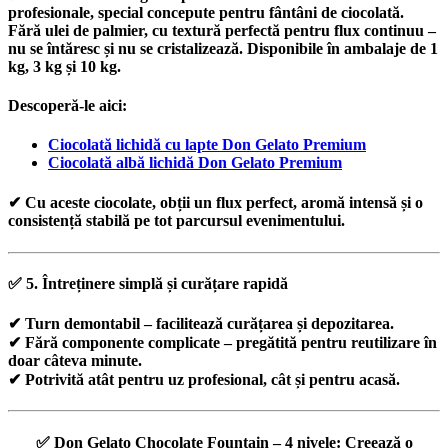
profesionale
, special concepute pentru fântâni de ciocolată.
Fără
ulei de palmier
, cu textură perfectă pentru flux continuu –
nu se întăresc și nu se cristalizează. Disponibile în ambalaje de
1
kg, 3 kg și 10 kg
.
Descoperă-le aici:
Ciocolată lichidă cu lapte Don Gelato Premium
Ciocolată albă lichidă Don Gelato Premium
✔ Cu aceste ciocolate, obții
un flux perfect, aromă intensă
și o
consistență stabilă pe tot parcursul evenimentului.
✅
5. Întreținere simplă și curățare rapidă
✔ Turn demontabil – facilitează curățarea și depozitarea.
✔ Fără componente complicate – pregătită pentru reutilizare în
doar câteva minute.
✔ Potrivită atât pentru uz profesional, cât și pentru acasă.
✅
Don Gelato Chocolate Fountain – 4 nivele:
Creează o