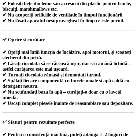
✔ Folosiți bețe din lemn sau accesorii din plastic pentru fructe,
biscuiți, marshmallows etc.
✔ Nu acoperiți orificiile de ventilație în timpul funcționării.
✔ Nu lăsați aparatul nesupravegheat în timp ce este pornit.
✅
Oprire și curățare
✔ Opriți mai întâi funcția de încălzire, apoi motorul, și scoateți
ștecherul din priză.
✔ Lăsați ciocolata să se răcească ușor, dar să rămână lichidă –
astfel curățarea este mai ușoară.
✔ Turnați ciocolata rămasă și demontați turnul.
✔ Spălați fiecare componentă cu burete moale și apă caldă cu
detergent neutru.
✔ Nu scufundați baza în apă – curățați-o doar cu o lavetă
umedă.
✔ Uscați complet piesele înainte de reasamblare sau depozitare.
✅
Sfaturi pentru rezultate perfecte
✔ Pentru o consistență mai fină, puteți adăuga 1–2 linguri de