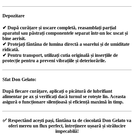
Depozitare
✔ După curățare și uscare completă, reasamblați parțial
aparatul sau păstrați componentele separat într-un loc uscat și
bine aerisit.
✔ Protejați fântâna de lumina directă a soarelui și de umiditate
ridicată.
✔ Pentru transport, utilizați cutia originală și inserțiile de
protecție pentru a preveni vibrațiile și deteriorările.
Sfat Don Gelato:
După fiecare curățare, aplicați o picătură de lubrifiant
alimentar pe ax și verificați dacă turnul se rotește lin. Aceasta
asigură o funcționare silențioasă și eficiență maximă în timp.
✅
Respectând acești pași, fântâna ta de ciocolată Don Gelato va
oferi mereu un flux perfect, întreținere ușoară și strălucire
impecabilă!