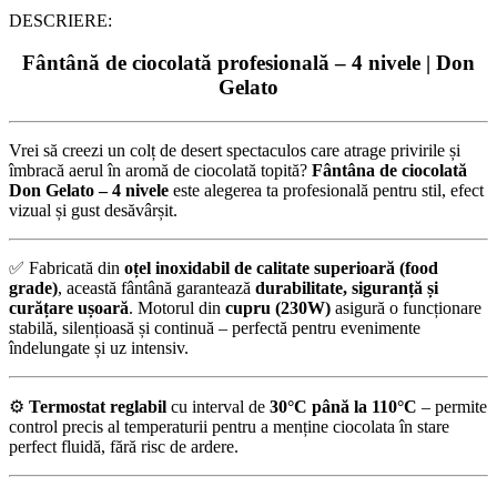
DESCRIERE:
Fântână de ciocolată profesională – 4 nivele | Don
Gelato
Vrei să creezi un colț de desert spectaculos care atrage privirile și
îmbracă aerul în aromă de ciocolată topită?
Fântâna de ciocolată
Don Gelato – 4 nivele
este alegerea ta profesională pentru stil, efect
vizual și gust desăvârșit.
✅ Fabricată din
oțel inoxidabil de calitate superioară (food
grade)
, această fântână garantează
durabilitate, siguranță și
curățare ușoară
. Motorul din
cupru (230W)
asigură o funcționare
stabilă, silențioasă și continuă – perfectă pentru evenimente
îndelungate și uz intensiv.
⚙️
Termostat reglabil
cu interval de
30°C până la 110°C
– permite
control precis al temperaturii pentru a menține ciocolata în stare
perfect fluidă, fără risc de ardere.