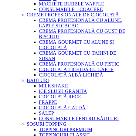
MACHETE BUBBLE WAFFLE
CONSUMABILE – COACERE
CREME PROFESIONALE DE CIOCOLATĂ
CREMĂ PROFESIONALĂ CU ALUNE,
LAPTE ȘI CACAO
CREMĂ PROFESIONALĂ CU GUST DE
BISCUIȚI
CREMĂ GOURMET CU ALUNE ȘI
CIOCOLATĂ
CREMĂ GOURMET CU TAHINI DE
SUSAN
CREMĂ PROFESIONALĂ CU FISTIC
CIOCOLATĂ LICHIDĂ CU LAPTE
CIOCOLATĂ ALBĂ LICHIDĂ
BĂUTURI
MILKSHAKE
ICE SLUSH GRANITA
CIOCOLATĂ RECE
FRAPPE
CIOCOLATĂ CALDĂ
SALEP
CONSUMABILE PENTRU BĂUTURI
SOSURI TOPPING
TOPPINGURI PREMIUM
TOPPINGURI CLASSIC