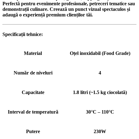
Perfectă pentru evenimente profesionale, petreceri tematice sau
demonstrații culinare. Creează un punct vizual spectaculos și
adaugă o experiență premium clienților tăi.
Specificații tehnice:
Material
Oțel inoxidabil (Food Grade)
Număr de niveluri
4
Capacitate
1.8 litri (~1.5 kg ciocolată)
Interval de temperatură
30°C – 110°C
Putere
230W