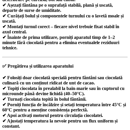
✔ Așezați fântâna pe o suprafață stabilă, plană și uscată,
departe de surse de umiditate.
✔ Curățați bolul și componentele turnului cu o lavetă moale și
uscată.
✔ Montați turnul corect – fiecare nivel trebuie fixat stabil în
axul central.
✔ Înainte de prima utilizare, porniți aparatul timp de 1–2
minute fără ciocolată pentru a elimina eventualele reziduuri
tehnice.
✅
Pregătirea și utilizarea aparatului
✔ Folosiți doar
ciocolată specială pentru fântâni
sau ciocolată
culinară cu un conținut ridicat de unt de cacao.
✔ Topiți ciocolata în prealabil la bain-marie sau în cuptorul cu
microunde până devine lichidă (40–50°C).
✔ Turnați ciocolata topită în bolul fântânii.
✔ Porniți funcția de încălzire și setați temperatura între
45°C și
60°C
pentru a menține consistența perfectă.
✔ Apoi activați motorul pentru circulația ciocolatei.
✔ Ajustați temperatura la nevoie pentru un flux uniform și
constant.