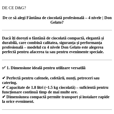
DE CE D&G?
De ce să alegi Fântâna de ciocolată profesională – 4 nivele | Don
Gelato?
Dacă îți dorești o
fântână de ciocolată compactă, elegantă și
durabilă
, care combină calitatea, siguranța și performanța
profesională –
modelul cu 4 nivele Don Gelato
este alegerea
perfectă pentru afacerea ta sau pentru evenimente speciale.
✅
1. Dimensiune ideală pentru utilizare versatilă
✔ Perfectă pentru
cafenele, cofetării, nunți, petreceri sau
catering
.
✔ Capacitate de
1.8 litri (~1.5 kg ciocolată)
– suficientă pentru
funcționare continuă timp de mai multe ore.
✔ Dimensiunea compactă permite
transport și instalare rapide
la orice eveniment.