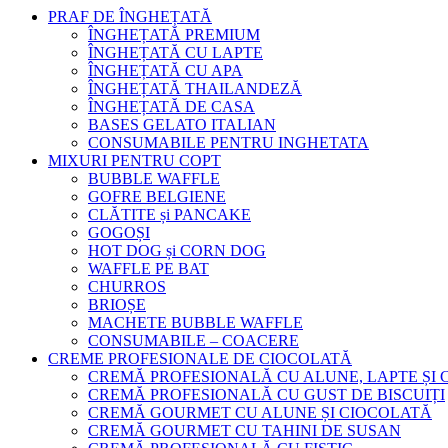
PRAF DE ÎNGHEȚATĂ
ÎNGHEȚATĂ PREMIUM
ÎNGHEȚATĂ CU LAPTE
ÎNGHEȚATĂ CU APA
ÎNGHEȚATĂ THAILANDEZĂ
ÎNGHEȚATĂ DE CASA
BASES GELATO ITALIAN
CONSUMABILE PENTRU INGHETATA
MIXURI PENTRU COPT
BUBBLE WAFFLE
GOFRE BELGIENE
CLĂTITE și PANCAKE
GOGOȘI
HOT DOG și CORN DOG
WAFFLE PE BAT
CHURROS
BRIOȘE
MACHETE BUBBLE WAFFLE
CONSUMABILE – COACERE
CREME PROFESIONALE DE CIOCOLATĂ
CREMĂ PROFESIONALĂ CU ALUNE, LAPTE ȘI
CREMĂ PROFESIONALĂ CU GUST DE BISCUIȚI
CREMĂ GOURMET CU ALUNE ȘI CIOCOLATĂ
CREMĂ GOURMET CU TAHINI DE SUSAN