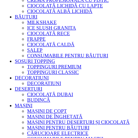
CREMĂ PROFESIONALĂ CU FISTIC
CIOCOLATĂ LICHIDĂ CU LAPTE
CIOCOLATĂ ALBĂ LICHIDĂ
BĂUTURI
MILKSHAKE
ICE SLUSH GRANITA
CIOCOLATĂ RECE
FRAPPE
CIOCOLATĂ CALDĂ
SALEP
CONSUMABILE PENTRU BĂUTURI
SOSURI TOPPING
TOPPINGURI PREMIUM
TOPPINGURI CLASSIC
DECORATIUNI
DECORATIUNI
DESERTURI
CIOCOLATĂ DUBAI
BUDINCĂ
MAȘINI
MAȘINI DE COPT
MAȘINI DE ÎNGHEȚATĂ
MAȘINI PENTRU DESERTURI ȘI CIOCOLATĂ
MAȘINI PENTRU BĂUTURI
CĂRUCIOARE ELECTRICE