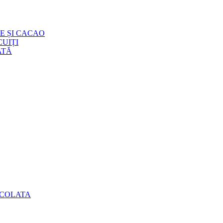
E ȘI CACAO
UIȚI
ATĂ
OCOLATA