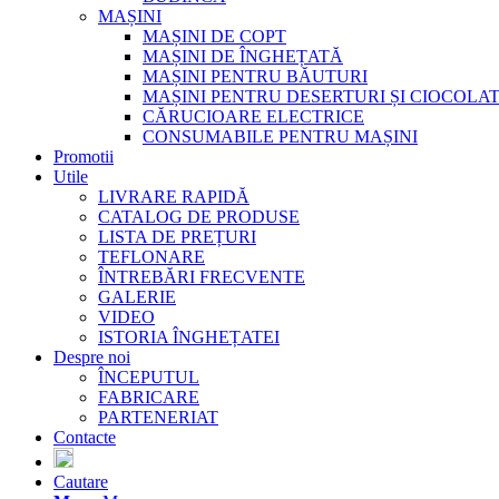
MAȘINI
MAȘINI DE COPT
MAȘINI DE ÎNGHEȚATĂ
MAȘINI PENTRU BĂUTURI
MAȘINI PENTRU DESERTURI ȘI CIOCOLA
CĂRUCIOARE ELECTRICE
CONSUMABILE PENTRU MAȘINI
Promotii
Utile
LIVRARE RAPIDĂ
CATALOG DE PRODUSE
LISTA DE PREȚURI
TEFLONARE
ÎNTREBĂRI FRECVENTE
GALERIE
VIDEO
ISTORIA ÎNGHEȚATEI
Despre noi
ÎNCEPUTUL
FABRICARE
PARTENERIAT
Contacte
Cautare