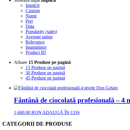
Sortează după
Implicit
Implicit
Custom
Nume
Pret
Data
Popularity (sales)
Average rating
Relevance
Intamplator
Product ID
Afisare
15 Produse pe pagină
15 Produse pe pagină
30 Produse pe pagină
45 Produse pe pagină
Fântână de ciocolată profesională – 4 
1,600.00
RON
ADAUGĂ ÎN COȘ
CATEGORII DE PRODUSE