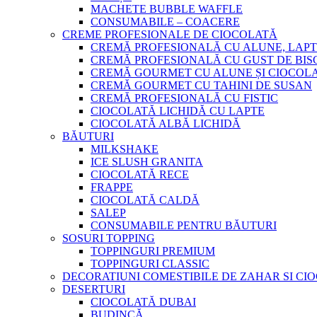
MACHETE BUBBLE WAFFLE
CONSUMABILE – COACERE
CREME PROFESIONALE DE CIOCOLATĂ
CREMĂ PROFESIONALĂ CU ALUNE, LAPT
CREMĂ PROFESIONALĂ CU GUST DE BISC
CREMĂ GOURMET CU ALUNE ȘI CIOCOL
CREMĂ GOURMET CU TAHINI DE SUSAN
CREMĂ PROFESIONALĂ CU FISTIC
CIOCOLATĂ LICHIDĂ CU LAPTE
CIOCOLATĂ ALBĂ LICHIDĂ
BĂUTURI
MILKSHAKE
ICE SLUSH GRANITA
CIOCOLATĂ RECE
FRAPPE
CIOCOLATĂ CALDĂ
SALEP
CONSUMABILE PENTRU BĂUTURI
SOSURI TOPPING
TOPPINGURI PREMIUM
TOPPINGURI CLASSIC
DECORATIUNI COMESTIBILE DE ZAHAR SI CI
DESERTURI
CIOCOLATĂ DUBAI
BUDINCĂ