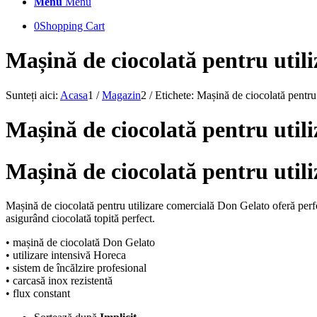
Menu
Menu
0
Shopping Cart
Mașină de ciocolată pentru util
Sunteți aici:
Acasa
1
/
Magazin
2
/
Etichete: Mașină de ciocolată pentru
Mașină de ciocolată pentru util
Mașină de ciocolată pentru util
Mașină de ciocolată pentru utilizare comercială Don Gelato oferă perfor
asigurând ciocolată topită perfect.
• mașină de ciocolată Don Gelato
• utilizare intensivă Horeca
• sistem de încălzire profesional
• carcasă inox rezistentă
• flux constant