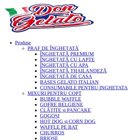
Produse
PRAF DE ÎNGHEȚATĂ
ÎNGHEȚATĂ PREMIUM
ÎNGHEȚATĂ CU LAPTE
ÎNGHEȚATĂ CU APA
ÎNGHEȚATĂ THAILANDEZĂ
ÎNGHEȚATĂ DE CASA
BASES GELATO ITALIAN
CONSUMABILE PENTRU INGHETATA
MIXURI PENTRU COPT
BUBBLE WAFFLE
GOFRE BELGIENE
CLĂTITE și PANCAKE
GOGOȘI
HOT DOG și CORN DOG
WAFFLE PE BAT
CHURROS
BRIOȘE