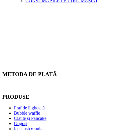
CONSUMABILE PENTRU MAȘINI
METODA DE PLATĂ
PRODUSE
Praf de înghețată
Bubble waffle
Clătite și Pancake
Gogoși
Ice slush granita