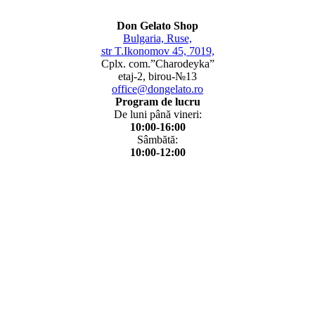
Don Gelato Shop
Bulgaria, Ruse,
str T.Ikonomov 45, 7019,
Cplx. com.”Charodeyka”
etaj-2, birou-№13
office@dongelato.ro
Program de lucru
De luni până vineri:
10:00-16:00
Sâmbătă:
10:00-12:00