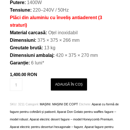
Putere:
1400W
Tensiune:
220–240V / 50Hz
Plăci din aluminiu cu înveliș antiaderent (3
straturi)
Material carcasă:
Oțel inoxidabil
Dimensiuni:
375 × 375 × 266 mm
Greutate brută:
13 kg
Dimensiuni ambalaj:
420 × 375 × 270 mm
Garanție:
6 luni*
1,400.00
RON
ADAUGĂ ÎN COȘ
SKU:
3211
Categorii:
MAȘINI
,
MAȘINI DE COPT
Etichete:
Aparat cu formă de
fagure pentru cofetării și patiserii
,
Aparat Don Gelato pentru waffles fagure –
model robust
,
Aparat electric desert fagure – model Honeycomb Premium
,
Aparat electric pentru deserturi hexagonale – fagure
,
Aparat fagure pentru