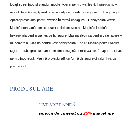
locații street food și standuri mobile
,
Aparat pentru waffles tip honeycomb –
model Don Gelato
,
Aparat profesional pentru vafe hexagonale – design fagure
,
Aparat profesional pentru waffles în formă de fagure – Honeycomb Waffle
,
Mașină compactă pentru deserturi tip honeycomb
,
Mașină electrică
hexagonală pentru waffles de tip fagure
,
Mașină electrică pentru vafe fagure –
uz comercial
,
Mașină pentru vafe honeycomb – 220V
,
Mașină pentru waffles
fagure – plăci grele și mâner din lemn
,
Mașină pentru waffles în fagure – ideală
pentru food truck
,
Mașină profesională cu formă de fagure din aluminiu
,
uz
profesional
PRODUSUL ARE
LIVRARE RAPIDĂ
servicii de curierat cu
25%
mai ieftine