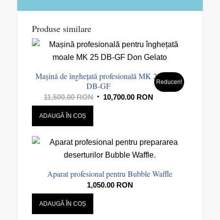
Produse similare
Mașină de înghețată profesională MK 25
Reduceri!
DB-GF
Prețul
Prețul
11,500.00
RON
10,700.00
RON
inițial
curent
ADAUGĂ ÎN COȘ
a
este:
fost:
10,700.00 RON.
11,500.00 RON.
Aparat profesional pentru Bubble Waffle
1,050.00
RON
ADAUGĂ ÎN COȘ