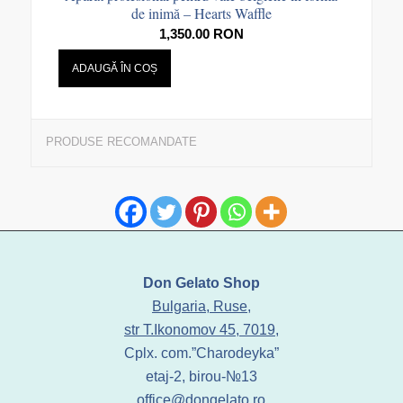
de inimă – Hearts Waffle
1,350.00
RON
ADAUGĂ ÎN COȘ
PRODUSE RECOMANDATE
Don Gelato Shop
Bulgaria, Ruse,
str T.Ikonomov 45, 7019,
Cplx. com.”Charodeyka”
etaj-2, birou-№13
office@dongelato.ro