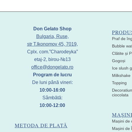
Don Gelato Shop
PRODU
Bulgaria, Ruse,
Praf de în
str T.Ikonomov 45, 7019,
Bubble waf
Cplx. com.”Charodeyka”
Clătite și
etaj-2, birou-№13
Gogoși
office@dongelato.ro
Ice slush g
Program de lucru
Milkshake
De luni până vineri:
Topping
10:00-16:00
Decoratiun
ciocolata
Sâmbătă:
10:00-12:00
MAȘIN
Mașini de 
METODA DE PLATĂ
Mașini de