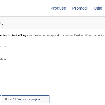
Produse
Promotii
Utile
 kg
ntru brutării – 3 kg
este ideală pentru aplicații de volum. Gust echilibrat, textură st
ORECA
elato
Afisare
15 Produse pe pagină