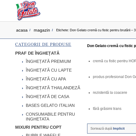
acasa
magazin
/
/
Etichete: Don Gelato cremă cu fistic pentru brutării – 3
CATEGORII DE PRODUSE
Don Gelato cremă cu fistic pe
PRAF DE ÎNGHEȚATĂ
cremă cu fistic pentru H
ÎNGHEȚATĂ PREMIUM
ÎNGHEȚATĂ CU LAPTE
produs profesional Don G
ÎNGHEȚATĂ CU APA
ÎNGHEȚATĂ THAILANDEZĂ
rezistentă la coacere
ÎNGHEȚATĂ DE CASA
BASES GELATO ITALIAN
fără grăsimi trans
CONSUMABILE PENTRU
INGHETATA
MIXURI PENTRU COPT
Sortează după
Implicit
BUBBLE WAFFLE