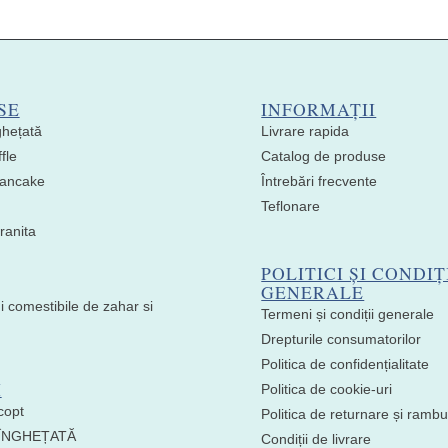
SE
INFORMAȚII
ghețată
Livrare rapida
fle
Catalog de produse
 Pancake
Întrebări frecvente
Teflonare
ranita
POLITICI ȘI CONDIȚ
GENERALE
i comestibile de zahar si
Termeni și condiții generale
Drepturile consumatorilor
Politica de confidențialitate
I
Politica de cookie-uri
copt
Politica de returnare și ramb
 ÎNGHEȚATĂ
Condiții de livrare