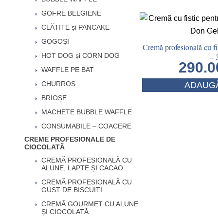
GOFRE BELGIENE
CLĂTITE și PANCAKE
GOGOȘI
Cremă profesională cu f
– 
HOT DOG și CORN DOG
290.
WAFFLE PE BAT
CHURROS
ADAUGĂ
BRIOȘE
MACHETE BUBBLE WAFFLE
CONSUMABILE – COACERE
CREME PROFESIONALE DE
CIOCOLATĂ
CREMĂ PROFESIONALĂ CU
ALUNE, LAPTE ȘI CACAO
CREMĂ PROFESIONALĂ CU
GUST DE BISCUIȚI
CREMĂ GOURMET CU ALUNE
ȘI CIOCOLATĂ