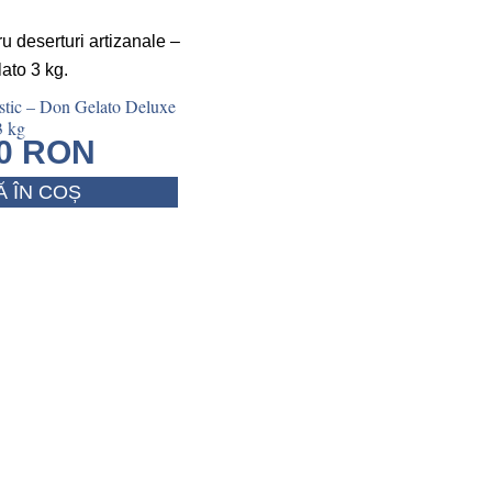
istic – Don Gelato Deluxe
3 kg
00
RON
 ÎN COȘ