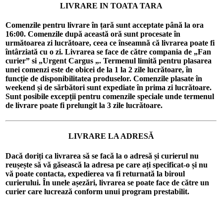
LIVRARE IN TOATA TARA
Comenzile pentru livrare în țară sunt acceptate până la ora
16:00. Comenzile după această oră sunt procesate în
următoarea zi lucrătoare, ceea ce înseamnă că livrarea poate fi
întârziată cu o zi. Livrarea se face de către compania de „Fan
curier” si „Urgent Cargus „. Termenul limită pentru plasarea
unei comenzi este de obicei de la 1 la 2 zile lucrătoare, în
funcție de disponibilitatea produselor. Comenzile plasate în
weekend și de sărbători sunt expediate în prima zi lucrătoare.
Sunt posibile excepții pentru comenzile speciale unde termenul
de livrare poate fi prelungit la 3 zile lucrătoare.
LIVRARE LA ADRESĂ
Dacă doriți ca livrarea să se facă la o adresă și curierul nu
reușește să vă găsească la adresa pe care ați specificat-o și nu
vă poate contacta, expedierea va fi returnată la biroul
curierului. În unele așezări, livrarea se poate face de către un
curier care lucrează conform unui program prestabilit.