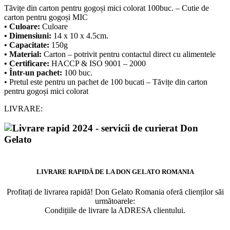
Tăvițe din carton pentru gogoși mici colorat 100buc. – Cutie de
carton pentru gogoși MIC
• Culoare:
Culoare
• Dimensiuni:
14 x 10 x 4.5cm.
• Capacitate:
150g
• Material:
Carton – potrivit pentru contactul direct cu alimentele
• Certificare:
HACCP & ISO 9001 – 2000
• Într-un pachet:
100 buc.
• Pretul este pentru un pachet de 100 bucati – Tăvițe din carton
pentru gogoși mici colorat
LIVRARE:
LIVRARE RAPIDĂ DE LA DON GELATO ROMANIA
Profitați de livrarea rapidă! Don Gelato Romania oferă clienților săi
următoarele:
Condițiile de livrare la ADRESA clientului.