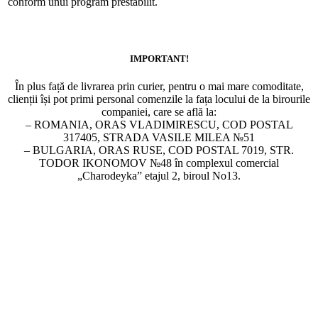
conform unui program prestabilit.
IMPORTANT!
În plus față de livrarea prin curier, pentru o mai mare comoditate,
clienții își pot primi personal comenzile la fața locului de la birourile
companiei, care se află la:
– ROMANIA, ORAS VLADIMIRESCU, COD POSTAL
317405, STRADA VASILE MILEA №51
– BULGARIA, ORAS RUSE, COD POSTAL 7019, STR.
TODOR IKONOMOV №48 în complexul comercial
„Charodeyka” etajul 2, biroul No13.