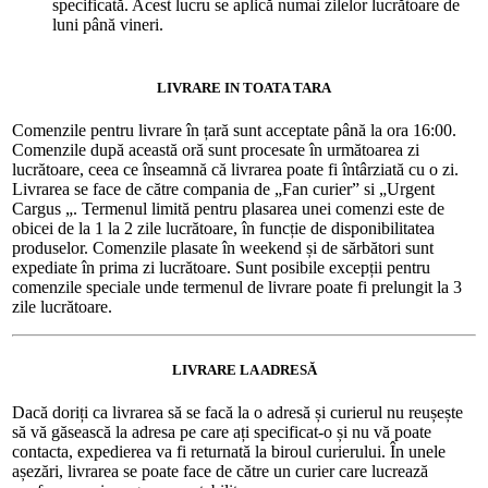
specificată. Acest lucru se aplică numai zilelor lucrătoare de
luni până vineri.
LIVRARE IN TOATA TARA
Comenzile pentru livrare în țară sunt acceptate până la ora 16:00.
Comenzile după această oră sunt procesate în următoarea zi
lucrătoare, ceea ce înseamnă că livrarea poate fi întârziată cu o zi.
Livrarea se face de către compania de „Fan curier” si „Urgent
Cargus „. Termenul limită pentru plasarea unei comenzi este de
obicei de la 1 la 2 zile lucrătoare, în funcție de disponibilitatea
produselor. Comenzile plasate în weekend și de sărbători sunt
expediate în prima zi lucrătoare. Sunt posibile excepții pentru
comenzile speciale unde termenul de livrare poate fi prelungit la 3
zile lucrătoare.
LIVRARE LA ADRESĂ
Dacă doriți ca livrarea să se facă la o adresă și curierul nu reușește
să vă găsească la adresa pe care ați specificat-o și nu vă poate
contacta, expedierea va fi returnată la biroul curierului. În unele
așezări, livrarea se poate face de către un curier care lucrează