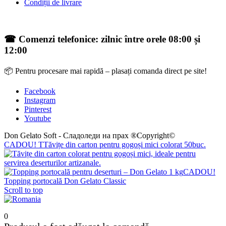
Condiții de livrare
☎ Comenzi telefonice: zilnic între orele 08:00 și
12:00
📦 Pentru procesare mai rapidă – plasați comanda direct pe site!
Facebook
Instagram
Pinterest
Youtube
Don Gelato Soft - Сладоледи на прах ®Copyright©
CADOU! TTăvițe din carton pentru gogoși mici colorat 50buc.
CADOU!
Topping portocală Don Gelato Classic
Scroll to top
0