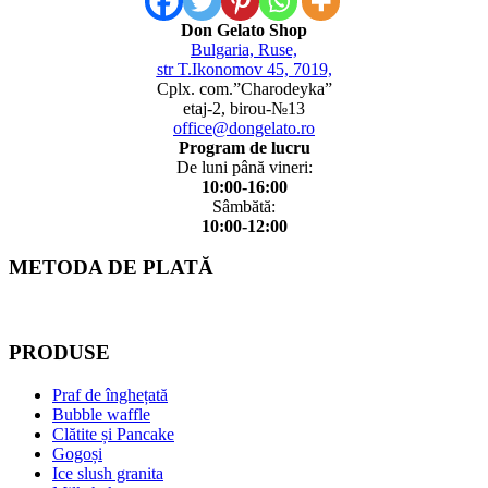
Don Gelato Shop
Bulgaria, Ruse,
str T.Ikonomov 45, 7019,
Cplx. com.”Charodeyka”
etaj-2, birou-№13
office@dongelato.ro
Program de lucru
De luni până vineri:
10:00-16:00
Sâmbătă:
10:00-12:00
METODA DE PLATĂ
PRODUSE
Praf de înghețată
Bubble waffle
Clătite și Pancake
Gogoși
Ice slush granita