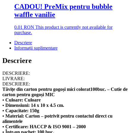
CADOU! PreMix pentru bubble
waffle vanilie
0.01
RON
This product is currently not available for
purchase.
Descriere
Informații suplimentare
Descriere
DESCRIERE:
LIVRARE:
DESCRIERE:
Tăvițe din carton pentru gogoși mici colorat100buc. – Cutie de
carton pentru gogoși MIC
• Culoare: Culoare
• Dimensiuni: 14 x 10 x 4.5 cm.
• Capacitate: 150g
• Material: Carton – potrivit pentru contactul direct cu
alimentele
• Certificare: HACCP & ISO 9001 – 2000
• Într-un pachet: 100 buc.