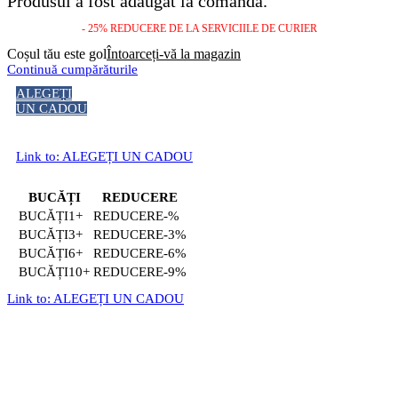
Produsul a fost adăugat la comandă.
- 25% REDUCERE DE LA SERVICIILE DE CURIER
Coșul tău este gol
Întoarceți-vă la magazin
Continuă cumpărăturile
ALEGEȚI
UN CADOU
Link to: ALEGEȚI UN CADOU
BUCĂȚI
REDUCERE
1+
-%
3+
-3%
6+
-6%
10+
-9%
Link to: ALEGEȚI UN CADOU