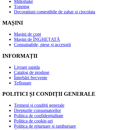
Milkshake
Topping
Decoratiuni comestibile de zahar si ciocolata
MAȘINI
Mașini de copt
Mașini de ÎNGHEȚATĂ
Consumabile, piese și accesorii
INFORMAȚII
Livrare rapida
Catalog de produse
Întrebări frecvente
Teflonare
POLITICI ȘI CONDIȚII GENERALE
Termeni și condiții generale
Drepturile consumatorilor
Politica de confidențialitate
Politica de cookie-uri
Politica de returnare și rambursare