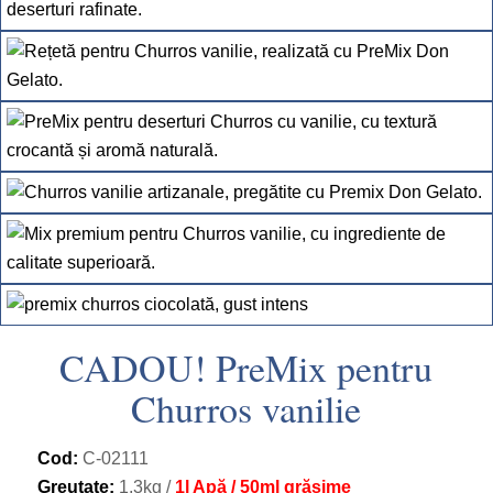
CADOU! PreMix pentru
Churros vanilie
Cod:
C-02111
Greutate:
1,3kg /
1l Apă / 50ml grăsime