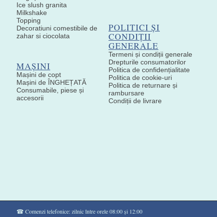
Ice slush granita
Milkshake
Topping
POLITICI ȘI
Decoratiuni comestibile de
CONDIȚII
zahar si ciocolata
GENERALE
Termeni și condiții generale
Drepturile consumatorilor
MAȘINI
Politica de confidențialitate
Mașini de copt
Politica de cookie-uri
Mașini de ÎNGHEȚATĂ
Politica de returnare și
Consumabile, piese și
rambursare
accesorii
Condiții de livrare
☎ Comenzi telefonice: zilnic între orele 08:00 și 12:00