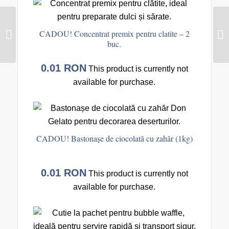
CADOU! Concentrat
CADOU! Concentrat premix pentru clatite – 2
premix pentru Churros
buc.
vanilie – 1 buc.
0.01
RON
This product is currently not
available for purchase.
CADOU! Bastonașe de ciocolată cu zahăr (1kg)
0.01
RON
This product is currently not
available for purchase.