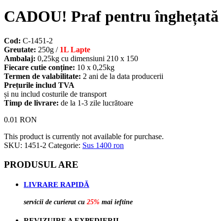
CADOU! Praf pentru înghețată d
Cod:
C-1451-2
Greutate:
250g /
1L Lapte
Ambalaj:
0,25kg cu dimensiuni 210 х 150
Fiecare cutie conține:
10 х 0,25kg
Termen de valabilitate:
2 ani de la data producerii
Prețurile includ TVA
și nu includ costurile de transport
Timp de livrare:
de la 1-3 zile lucrătoare
0.01
RON
This product is currently not available for purchase.
SKU:
1451-2
Categorie:
Sus 1400 ron
PRODUSUL ARE
LIVRARE RAPIDĂ
servicii de curierat cu
25%
mai ieftine
REVIZUIRE A EXPEDIERII