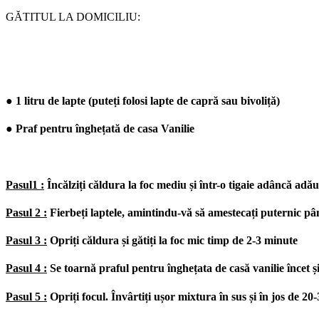
GĂTITUL LA DOMICILIU:
● 1 litru de lapte (puteți folosi lapte de capră sau bivoliță)
● Praf pentru înghețată de casa Vanilie
Pasul1 :
Încălziți căldura la foc mediu și într-o tigaie adâncă adă
Pasul 2 :
Fierbeți laptele, amintindu-vă să amestecați puternic pâ
Pasul 3 :
Opriți căldura și gătiți la foc mic timp de 2-3 minute
Pasul 4 :
Se toarnă praful pentru înghețata de casă vanilie încet ș
Pasul 5 :
Opriți focul. Învârtiți ușor mixtura în sus și în jos de 20