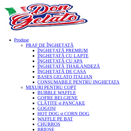
Produse
PRAF DE ÎNGHEȚATĂ
ÎNGHEȚATĂ PREMIUM
ÎNGHEȚATĂ CU LAPTE
ÎNGHEȚATĂ CU APA
ÎNGHEȚATĂ THAILANDEZĂ
ÎNGHEȚATĂ DE CASA
BASES GELATO ITALIAN
CONSUMABILE PENTRU INGHETATA
MIXURI PENTRU COPT
BUBBLE WAFFLE
GOFRE BELGIENE
CLĂTITE și PANCAKE
GOGOȘI
HOT DOG și CORN DOG
WAFFLE PE BAT
CHURROS
BRIOȘE