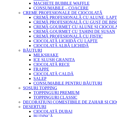
MACHETE BUBBLE WAFFLE
CONSUMABILE – COACERE
CREME PROFESIONALE DE CIOCOLATĂ
CREMĂ PROFESIONALĂ CU ALUNE, LAPT
CREMĂ PROFESIONALĂ CU GUST DE BISC
CREMĂ GOURMET CU ALUNE ȘI CIOCOL
CREMĂ GOURMET CU TAHINI DE SUSAN
CREMĂ PROFESIONALĂ CU FISTIC
CIOCOLATĂ LICHIDĂ CU LAPTE
CIOCOLATĂ ALBĂ LICHIDĂ
BĂUTURI
MILKSHAKE
ICE SLUSH GRANITA
CIOCOLATĂ RECE
FRAPPE
CIOCOLATĂ CALDĂ
SALEP
CONSUMABILE PENTRU BĂUTURI
SOSURI TOPPING
TOPPINGURI PREMIUM
TOPPINGURI CLASSIC
DECORATIUNI COMESTIBILE DE ZAHAR SI CI
DESERTURI
CIOCOLATĂ DUBAI
BUDINCĂ