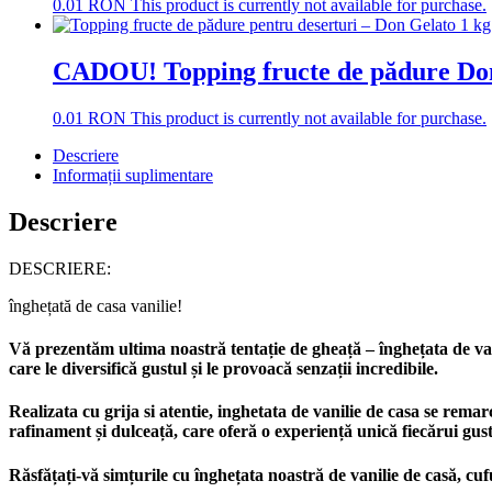
0.01
RON
This product is currently not available for purchase.
CADOU! Topping fructe de pădure Don
0.01
RON
This product is currently not available for purchase.
Descriere
Informații suplimentare
Descriere
DESCRIERE:
înghețată de casa vanilie!
Vă prezentăm ultima noastră tentație de gheață – înghețata de vanil
care le diversifică gustul și le provoacă senzații incredibile.
Realizata cu grija si atentie, inghetata de vanilie de casa se rema
rafinament și dulceață, care oferă o experiență unică fiecărui gust
Răsfățați-vă simțurile cu înghețata noastră de vanilie de casă, cuf