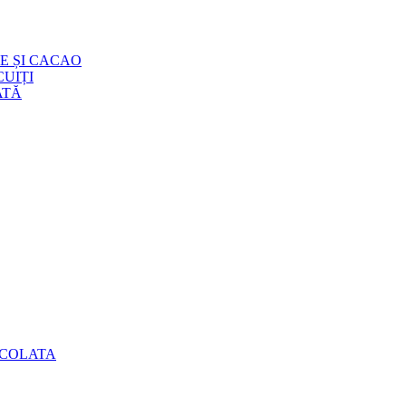
E ȘI CACAO
UIȚI
ATĂ
OCOLATA