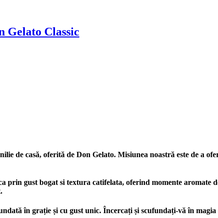
 Gelato Classic
ie de casă, oferită de Don Gelato. Misiunea noastră este de a oferi c
rca prin gust bogat si textura catifelata, oferind momente aromate d
.
undată în grație și cu gust unic. Încercați și scufundați-vă în magia