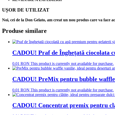
UȘOR DE UTILIZAT
Noi, cei de la Don Gelato, am creat un nou produs care va face ac
Produse similare
CADOU! Praf de Înghețată ciocolata c
0.01
RON
This product is currently not available for purchase.
CADOU! PreMix pentru bubble waffle 
0.01
RON
This product is currently not available for purchase.
CADOU! Concentrat premix pentru clat