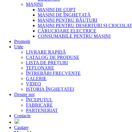
MAȘINI
MAȘINI DE COPT
MAȘINI DE ÎNGHEȚATĂ
MAȘINI PENTRU BĂUTURI
MAȘINI PENTRU DESERTURI ȘI CIOCOLA
CĂRUCIOARE ELECTRICE
CONSUMABILE PENTRU MAȘINI
Promotii
Utile
LIVRARE RAPIDĂ
CATALOG DE PRODUSE
LISTA DE PREȚURI
TEFLONARE
ÎNTREBĂRI FRECVENTE
GALERIE
VIDEO
ISTORIA ÎNGHEȚATEI
Despre noi
ÎNCEPUTUL
FABRICARE
PARTENERIAT
Contacte
Cautare