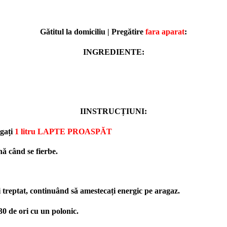
Gătitul la domiciliu | Pregătire
fara aparat
:
INGREDIENTE:
IINSTRUCȚIUNI:
ugați
1 litru LAPTE PROASPĂT
nă când se fierbe.
i treptat, continuând să amestecați energic pe aragaz.
-30 de ori cu un polonic.