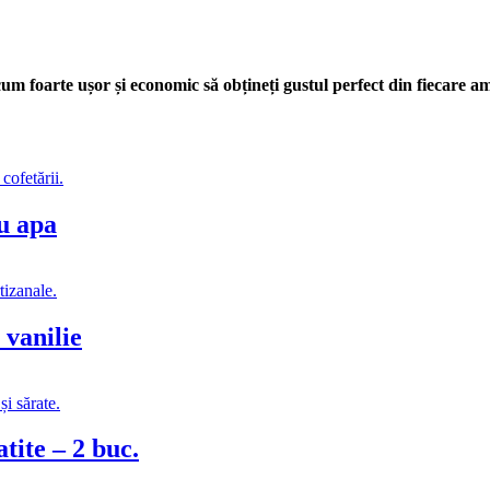
um foarte ușor și economic să obțineți gustul perfect din fiecare a
u apa
vanilie
ite – 2 buc.