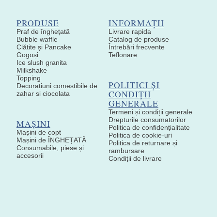
PRODUSE
INFORMAȚII
Praf de înghețată
Livrare rapida
Bubble waffle
Catalog de produse
Clătite și Pancake
Întrebări frecvente
Gogoși
Teflonare
Ice slush granita
Milkshake
Topping
POLITICI ȘI
Decoratiuni comestibile de
CONDIȚII
zahar si ciocolata
GENERALE
Termeni și condiții generale
Drepturile consumatorilor
MAȘINI
Politica de confidențialitate
Mașini de copt
Politica de cookie-uri
Mașini de ÎNGHEȚATĂ
Politica de returnare și
Consumabile, piese și
rambursare
accesorii
Condiții de livrare