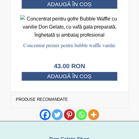
fost:
Prețul
ADAUGĂ ÎN COȘ
58.00 RON.
curent
este:
55.00 RON.
Concentrat premix pentru bubble waffle vanilie
43.00
RON
ADAUGĂ ÎN COȘ
PRODUSE RECOMANDATE