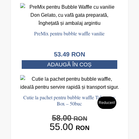
PreMix pentru bubble waffle vanilie
53.49
RON
ADAUGĂ ÎN COȘ
Cutie la pachet pentru bubble waffle Takeaway
Box – 50buc
Reduceri!
58.00
Prețul
RON
55.00
inițial
RON
a