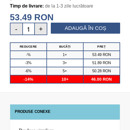
Timp de livrare:
de la 1-3 zile lucrătoare
53.49
RON
ADAUGĂ ÎN COȘ
REDUCERE
BUCĂȚI
PREȚ
-%
1+
53.49
RON
-3%
3+
51.89
RON
-6%
5+
50.28
RON
-14%
10+
46.00
RON
PRODUSE CONEXE
Produse similare