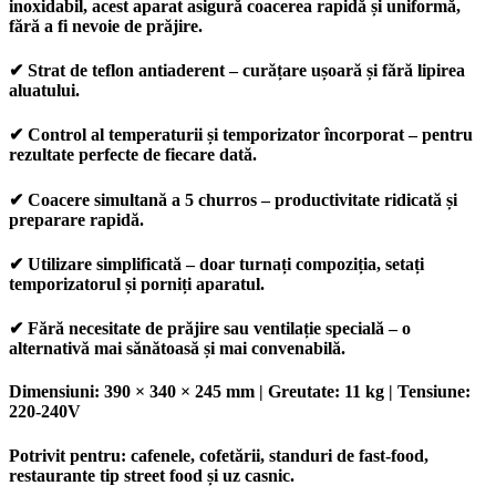
inoxidabil, acest aparat asigură coacerea rapidă și uniformă,
fără a fi nevoie de prăjire.
✔
Strat de teflon antiaderent
– curățare ușoară și fără lipirea
aluatului.
✔
Control al temperaturii și temporizator încorporat
– pentru
rezultate perfecte de fiecare dată.
✔
Coacere simultană a 5 churros
– productivitate ridicată și
preparare rapidă.
✔
Utilizare simplificată
– doar turnați compoziția, setați
temporizatorul și porniți aparatul.
✔
Fără necesitate de prăjire sau ventilație specială
– o
alternativă mai sănătoasă și mai convenabilă.
Dimensiuni:
390 × 340 × 245 mm |
Greutate:
11 kg |
Tensiune:
220-240V
Potrivit pentru:
cafenele, cofetării, standuri de fast-food,
restaurante tip street food și uz casnic.