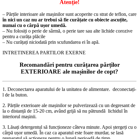
Atenţie!
– Părțile interioare ale mașinilor sunt acoperite cu strat de teflon, care
în nici un caz nu ar trebui să fie curățate cu obiecte ascuțite,
numai cu o cârpă ușor umedă.
– Nu folosiți o perie de sârmă, o perie tare sau alte lichide corozive
pentru a curăța plăcile
– Nu curățați niciodată prin scufundarea ei în apă.
INTRETINEREA PARTILOR EXERNE
Recomandări pentru curățarea părților
EXTERIOARE ale mașinilor de copt?
1. Deconectarea aparatului de la unitatea de alimentare. deconectați-
l de la buton.
2. Părțile exterioare ale mașinilor se pulverizează cu un degresant de
la o distanță de 15-20 cm, având grijă să nu pătrundă lichidul în
interiorul mașinii.
3. Lăsați detergentul să funcționeze câteva minute. Apoi ștergeți cu o
cârpă ușor umedă. În caz ca aparatul este foare murdar, se lasă
preparatul să acționeze pentru o lungă perioadă de timp.