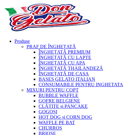
Produse
PRAF DE ÎNGHEȚATĂ
ÎNGHEȚATĂ PREMIUM
ÎNGHEȚATĂ CU LAPTE
ÎNGHEȚATĂ CU APA
ÎNGHEȚATĂ THAILANDEZĂ
ÎNGHEȚATĂ DE CASA
BASES GELATO ITALIAN
CONSUMABILE PENTRU INGHETATA
MIXURI PENTRU COPT
BUBBLE WAFFLE
GOFRE BELGIENE
CLĂTITE și PANCAKE
GOGOȘI
HOT DOG și CORN DOG
WAFFLE PE BAT
CHURROS
BRIOȘE