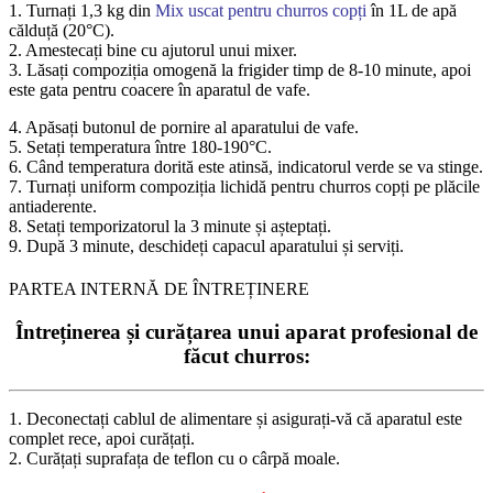
1. Turnați 1,3 kg din
Mix uscat pentru churros copți
în 1L de apă
călduță (20°C).
2. Amestecați bine cu ajutorul unui mixer.
3. Lăsați compoziția omogenă la frigider timp de 8-10 minute, apoi
este gata pentru coacere în aparatul de vafe.
4. Apăsați butonul de pornire al aparatului de vafe.
5. Setați temperatura între 180-190°C.
6. Când temperatura dorită este atinsă, indicatorul verde se va stinge.
7. Turnați uniform compoziția lichidă pentru churros copți pe plăcile
antiaderente.
8. Setați temporizatorul la 3 minute și așteptați.
9. După 3 minute, deschideți capacul aparatului și serviți.
PARTEA INTERNĂ DE ÎNTREȚINERE
Întreținerea și curățarea unui aparat profesional de
făcut churros:
1. Deconectați cablul de alimentare și asigurați-vă că aparatul este
complet rece, apoi curățați.
2. Curățați suprafața de teflon cu o cârpă moale.