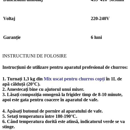
Voltaj
220-240V
Garanție
6 luni
INSTRUCTIUNI DE FOLOSIRE
Instrucțiuni de utilizare pentru aparatul profesional de churros:
1. Turnați 1,3 kg din
Mix uscat pentru churros copți
în 1L de
apă călduță (20°C).
2. Amestecați bine cu ajutorul unui mixer.
3. Lăsați compoziția omogenă la frigider timp de 8-10 minute,
apoi este gata pentru coacere în aparatul de vafe.
4. Apăsați butonul de pornire al aparatului de vafe.
5. Setați temperatura între 180-190°C.
6. Când temperatura dorită este atinsă, indicatorul verde se va
stinge.