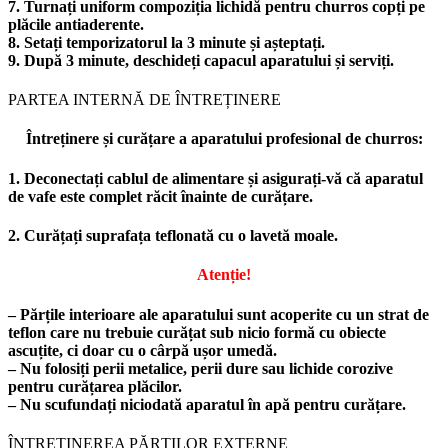
7. Turnați uniform compoziția lichidă pentru churros copți pe
plăcile antiaderente.
8. Setați temporizatorul la 3 minute și așteptați.
9. După 3 minute, deschideți capacul aparatului și serviți.
PARTEA INTERNĂ DE ÎNTREȚINERE
Întreținere și curățare a aparatului profesional de churros:
1. Deconectați cablul de alimentare și asigurați-vă că aparatul
de vafe este complet răcit înainte de curățare.
2. Curățați suprafața teflonată cu o lavetă moale.
Atenție!
– Părțile interioare ale aparatului sunt acoperite cu un strat de
teflon care nu trebuie curățat sub nicio formă cu obiecte
ascuțite, ci doar cu o cârpă ușor umedă.
– Nu folosiți perii metalice, perii dure sau lichide corozive
pentru curățarea plăcilor.
– Nu scufundați niciodată aparatul în apă pentru curățare.
ÎNTREȚINEREA PĂRȚILOR EXTERNE