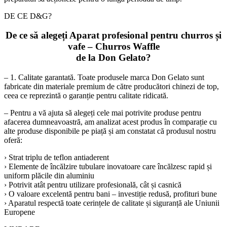
DE CE D&G?
De ce să alegeți Aparat profesional pentru churros și
vafe – Churros Waffle
de la Don Gelato?
– 1. Calitate garantată. Toate produsele marca Don Gelato sunt
fabricate din materiale premium de către producători chinezi de top,
ceea ce reprezintă o garanție pentru calitate ridicată.
– Pentru a vă ajuta să alegeți cele mai potrivite produse pentru
afacerea dumneavoastră, am analizat acest produs în comparație cu
alte produse disponibile pe piață și am constatat că produsul nostru
oferă:
› Strat triplu de teflon antiaderent
› Elemente de încălzire tubulare inovatoare care încălzesc rapid și
uniform plăcile din aluminiu
› Potrivit atât pentru utilizare profesională, cât și casnică
› O valoare excelentă pentru bani – investiție redusă, profituri bune
› Aparatul respectă toate cerințele de calitate și siguranță ale Uniunii
Europene