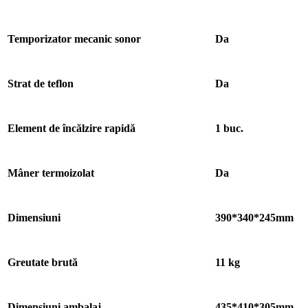
Temporizator mecanic sonor
Da
Strat de teflon
Da
Element de încălzire rapidă
1 buc.
Mâner termoizolat
Da
Dimensiuni
390*340*245mm
Greutate brută
11 kg
Dimensiuni ambalaj
435*410*305mm