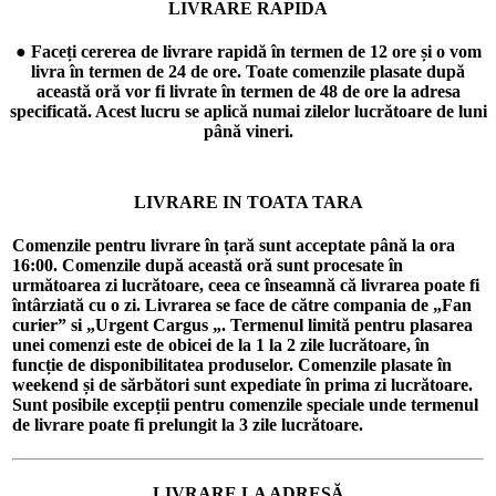
LIVRARE RAPIDA
● Faceți cererea de livrare rapidă în termen de 12 ore și o vom
livra în termen de 24 de ore. Toate comenzile plasate după
această oră vor fi livrate în termen de 48 de ore la adresa
specificată. Acest lucru se aplică numai zilelor lucrătoare de luni
până vineri.
LIVRARE IN TOATA TARA
Comenzile pentru livrare în țară sunt acceptate până la ora
16:00. Comenzile după această oră sunt procesate în
următoarea zi lucrătoare, ceea ce înseamnă că livrarea poate fi
întârziată cu o zi. Livrarea se face de către compania de „Fan
curier” si „Urgent Cargus „. Termenul limită pentru plasarea
unei comenzi este de obicei de la 1 la 2 zile lucrătoare, în
funcție de disponibilitatea produselor. Comenzile plasate în
weekend și de sărbători sunt expediate în prima zi lucrătoare.
Sunt posibile excepții pentru comenzile speciale unde termenul
de livrare poate fi prelungit la 3 zile lucrătoare.
LIVRARE LA ADRESĂ