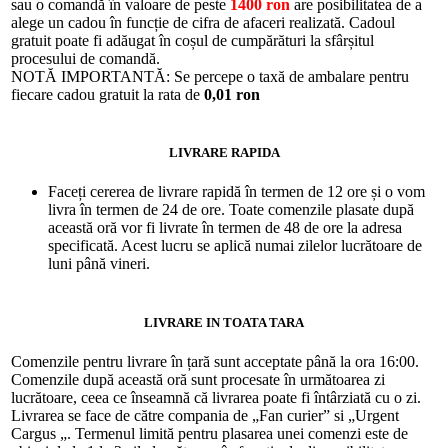
sau o comandă în valoare de peste
1400 ron
are posibilitatea de a
alege un cadou în funcție de cifra de afaceri realizată. Cadoul
gratuit poate fi adăugat în coșul de cumpărături la sfârșitul
procesului de comandă.
NOTĂ IMPORTANTĂ: Se percepe o taxă de ambalare pentru
fiecare cadou gratuit la rata de
0,01 ron
LIVRARE RAPIDA
Faceți cererea de livrare rapidă în termen de 12 ore și o vom
livra în termen de 24 de ore. Toate comenzile plasate după
această oră vor fi livrate în termen de 48 de ore la adresa
specificată. Acest lucru se aplică numai zilelor lucrătoare de
luni până vineri.
LIVRARE IN TOATA TARA
Comenzile pentru livrare în țară sunt acceptate până la ora 16:00.
Comenzile după această oră sunt procesate în următoarea zi
lucrătoare, ceea ce înseamnă că livrarea poate fi întârziată cu o zi.
Livrarea se face de către compania de „Fan curier” si „Urgent
Cargus „. Termenul limită pentru plasarea unei comenzi este de