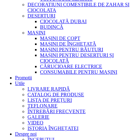
DECORATIUNI COMESTIBILE DE ZAHAR SI
CIOCOLATA
DESERTURI
CIOCOLATĂ DUBAI
BUDINCĂ
MAȘINI
MAȘINI DE COPT
MAȘINI DE ÎNGHEȚATĂ
MAȘINI PENTRU BĂUTURI
MAȘINI PENTRU DESERTURI ȘI
CIOCOLATĂ
CĂRUCIOARE ELECTRICE
CONSUMABILE PENTRU MAȘINI
Promotii
Utile
LIVRARE RAPIDĂ
CATALOG DE PRODUSE
LISTA DE PREȚURI
TEFLONARE
ÎNTREBĂRI FRECVENTE
GALERIE
VIDEO
ISTORIA ÎNGHEȚATEI
Despre noi
ÎNCEPUTUL