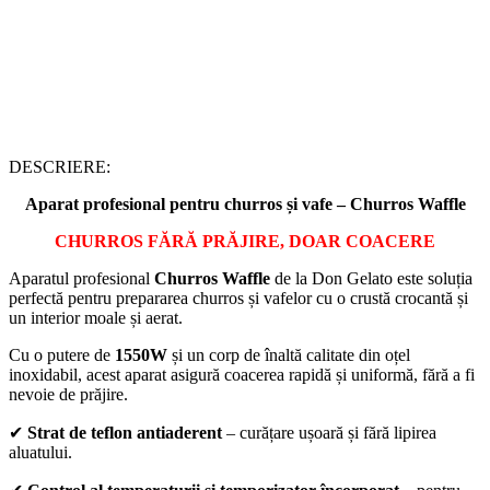
DESCRIERE:
Aparat profesional pentru churros și vafe – Churros Waffle
CHURROS FĂRĂ PRĂJIRE, DOAR COACERE
Aparatul profesional
Churros Waffle
de la Don Gelato este soluția
perfectă pentru prepararea churros și vafelor cu o crustă crocantă și
un interior moale și aerat.
Cu o putere de
1550W
și un corp de înaltă calitate din oțel
inoxidabil, acest aparat asigură coacerea rapidă și uniformă, fără a fi
nevoie de prăjire.
✔
Strat de teflon antiaderent
– curățare ușoară și fără lipirea
aluatului.