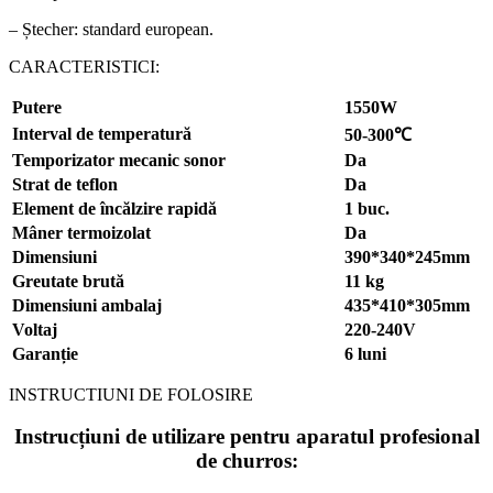
– Ștecher: standard european.
CARACTERISTICI:
Putere
1550W
Interval de temperatură
50-300℃
Temporizator mecanic sonor
Da
Strat de teflon
Da
Element de încălzire rapidă
1 buc.
Mâner termoizolat
Da
Dimensiuni
390*340*245mm
Greutate brută
11 kg
Dimensiuni ambalaj
435*410*305mm
Voltaj
220-240V
Garanție
6 luni
INSTRUCTIUNI DE FOLOSIRE
Instrucțiuni de utilizare pentru aparatul profesional
de churros: