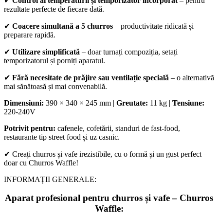
✔
Control al temperaturii și temporizator încorporat
– pentru
rezultate perfecte de fiecare dată.
✔
Coacere simultană a 5 churros
– productivitate ridicată și
preparare rapidă.
✔
Utilizare simplificată
– doar turnați compoziția, setați
temporizatorul și porniți aparatul.
✔
Fără necesitate de prăjire sau ventilație specială
– o alternativă
mai sănătoasă și mai convenabilă.
Dimensiuni:
390 × 340 × 245 mm |
Greutate:
11 kg |
Tensiune:
220-240V
Potrivit pentru:
cafenele, cofetării, standuri de fast-food,
restaurante tip street food și uz casnic.
✔ Creați churros și vafe irezistibile, cu o formă și un gust perfect –
doar cu Churros Waffle!
INFORMAȚII GENERALE:
Aparat profesional pentru churros și vafe – Churros
Waffle: