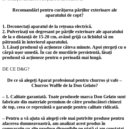
Recomandări pentru curățarea părților exterioare ale
aparatului de copt?
1. Deconectați aparatul de la rețeaua electrică.
2. Pulverizați un degresant pe părțile exterioare ale aparatului
de la o distanță de 15-20 cm, având grijă ca lichidul să nu
pătrundă în interiorul aparatului.
3. Lăsați produsul să acționeze câteva minute. Apoi ștergeți cu o
cârpă ușor umedă. În caz de murdărie persistentă, lăsați
produsul să acționeze pentru o perioadă mai lungă.
DE CE D&G?
De ce să alegeți Aparat profesional pentru churros și vafe –
Churros Waffle de la Don Gelato?
– 1. Calitate garantată. Toate produsele marca Don Gelato sunt
fabricate din materiale premium de către producători chinezi
de top, ceea ce reprezintă o garanție pentru calitate ridicată.
– Pentru a vă ajuta să alegeți cele mai potrivite produse pentru
afacerea dumneavoastră, am analizat acest produs în
comparație cu alte produse disponibile pe piață și am constatat