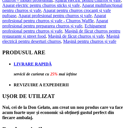
churros – model profesional​
,
Aparat electric pentru churros și vafe​
,
Aparat electric pentru churros sticks și vafe​
,
Aparat multifuncțional
pentru churros și vafe​
,
Aparat pentru churros crocanți și vafe
pufoase​
,
Aparat profesional pentru churros și vafe
,
Aparat
profesional pentru churros și vafe - Churros Waffle
,
Aparat
profesional pentru prepararea churros și vafe​
,
Echipament
profesional pentru churros și vafe
,
Mașină de făcut churros pentru
restaurante și street food​
,
Mașină de făcut churros și vafe​
,
Mașină
electrică pentru deserturi churros​
,
Mașină pentru churros și vafe​
PRODUSUL ARE
LIVRARE RAPIDĂ
servicii de curierat cu
25%
mai ieftine
REVIZUIRE A EXPEDIERII
UȘOR DE UTILIZAT
Noi, cei de la Don Gelato, am creat un nou produs care va face
acum foarte ușor și economic să obțineți gustul perfect din
fiecare ambalaj.