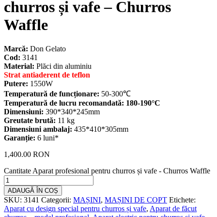
churros și vafe – Churros
Waffle
Marcă:
Don Gelato
Cod:
3141
Material:
Plăci din aluminiu
Strat antiaderent de teflon
Putere:
1550W
Temperatură de funcționare:
50-300℃
Temperatură de lucru recomandată: 180-190°C
Dimensiuni:
390*340*245mm
Greutate brută:
11 kg
Dimensiuni ambalaj:
435*410*305mm
Garanție:
6 luni*
1,400.00
RON
Cantitate Aparat profesional pentru churros și vafe - Churros Waffle
ADAUGĂ ÎN COȘ
SKU:
3141
Categorii:
MAȘINI
,
MAȘINI DE COPT
Etichete:
Aparat cu design special pentru churros și vafe​
,
Aparat de făcut