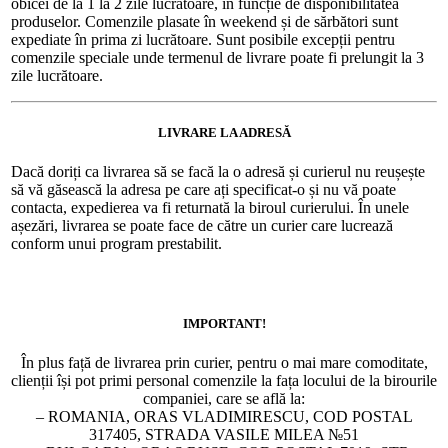
obicei de la 1 la 2 zile lucrătoare, în funcție de disponibilitatea
produselor. Comenzile plasate în weekend și de sărbători sunt
expediate în prima zi lucrătoare. Sunt posibile excepții pentru
comenzile speciale unde termenul de livrare poate fi prelungit la 3
zile lucrătoare.
LIVRARE LA ADRESĂ
Dacă doriți ca livrarea să se facă la o adresă și curierul nu reușește
să vă găsească la adresa pe care ați specificat-o și nu vă poate
contacta, expedierea va fi returnată la biroul curierului. În unele
așezări, livrarea se poate face de către un curier care lucrează
conform unui program prestabilit.
IMPORTANT!
În plus față de livrarea prin curier, pentru o mai mare comoditate,
clienții își pot primi personal comenzile la fața locului de la birourile
companiei, care se află la:
– ROMANIA, ORAS VLADIMIRESCU, COD POSTAL
317405, STRADA VASILE MILEA №51