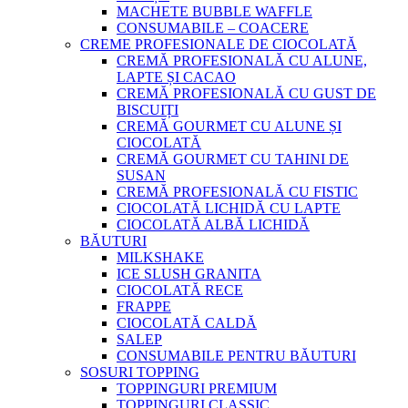
MACHETE BUBBLE WAFFLE
CONSUMABILE – COACERE
CREME PROFESIONALE DE CIOCOLATĂ
CREMĂ PROFESIONALĂ CU ALUNE,
LAPTE ȘI CACAO
CREMĂ PROFESIONALĂ CU GUST DE
BISCUIȚI
CREMĂ GOURMET CU ALUNE ȘI
CIOCOLATĂ
CREMĂ GOURMET CU TAHINI DE
SUSAN
CREMĂ PROFESIONALĂ CU FISTIC
CIOCOLATĂ LICHIDĂ CU LAPTE
CIOCOLATĂ ALBĂ LICHIDĂ
BĂUTURI
MILKSHAKE
ICE SLUSH GRANITA
CIOCOLATĂ RECE
FRAPPE
CIOCOLATĂ CALDĂ
SALEP
CONSUMABILE PENTRU BĂUTURI
SOSURI TOPPING
TOPPINGURI PREMIUM
TOPPINGURI CLASSIC