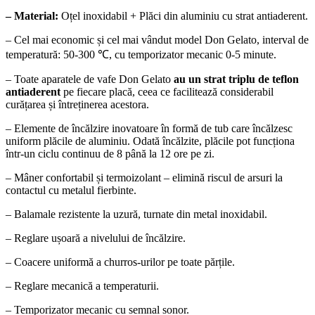
– Material:
Oțel inoxidabil + Plăci din aluminiu cu strat antiaderent.
– Cel mai economic și cel mai vândut model Don Gelato, interval de
temperatură: 50-300 ℃, cu temporizator mecanic 0-5 minute.
– Toate aparatele de vafe Don Gelato
au un strat triplu de teflon
antiaderent
pe fiecare placă, ceea ce facilitează considerabil
curățarea și întreținerea acestora.
– Elemente de încălzire inovatoare în formă de tub care încălzesc
uniform plăcile de aluminiu. Odată încălzite, plăcile pot funcționa
într-un ciclu continuu de 8 până la 12 ore pe zi.
– Mâner confortabil și termoizolant – elimină riscul de arsuri la
contactul cu metalul fierbinte.
– Balamale rezistente la uzură, turnate din metal inoxidabil.
– Reglare ușoară a nivelului de încălzire.
– Coacere uniformă a churros-urilor pe toate părțile.
– Reglare mecanică a temperaturii.
– Temporizator mecanic cu semnal sonor.