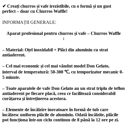
✔ Creați churros și vafe irezistibile, cu o formă și un gust
perfect – doar cu Churros Waffle!
INFORMAȚII GENERALE:
Aparat profesional pentru churros și vafe – Churros Waffle
:
– Material:
Oțel inoxidabil + Plăci din aluminiu cu strat
antiaderent.
– Cel mai economic și cel mai vândut model Don Gelato,
interval de temperatură: 50-300 ℃, cu temporizator mecanic 0-
5 minute.
– Toate aparatele de vafe Don Gelato
au un strat triplu de teflon
antiaderent
pe fiecare placă, ceea ce facilitează considerabil
curățarea și întreținerea acestora.
– Elemente de încălzire inovatoare în formă de tub care
încălzesc uniform plăcile de aluminiu. Odată încălzite, plăcile
pot funcționa într-un ciclu continuu de 8 până la 12 ore pe zi.