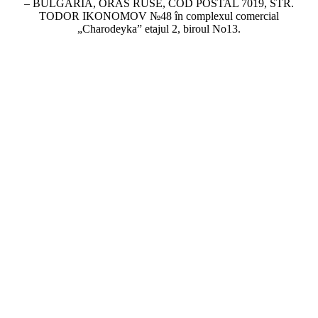
– BULGARIA, ORAS RUSE, COD POSTAL 7019, STR.
TODOR IKONOMOV №48 în complexul comercial
„Charodeyka” etajul 2, biroul No13.