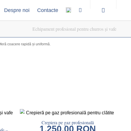
Despre noi
Contacte
Echipament profesional pentru churros și vafe
Oferă coacere rapidă și uniformă.
Crepiera pe gaz profesională
1,250.00
RON
afe –