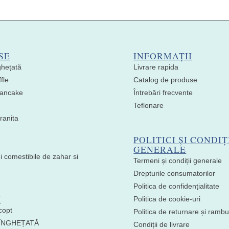
SE
INFORMAȚII
ghețată
Livrare rapida
fle
Catalog de produse
 Pancake
Întrebări frecvente
Teflonare
ranita
POLITICI ȘI CONDIȚ
GENERALE
i comestibile de zahar si
Termeni și condiții generale
Drepturile consumatorilor
Politica de confidențialitate
I
Politica de cookie-uri
copt
Politica de returnare și ramb
 ÎNGHEȚATĂ
Condiții de livrare