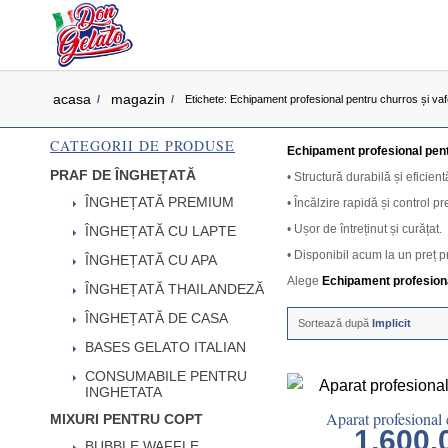
acasa
magazin
/
/
Etichete: Echipament profesional pentru churros și va
CATEGORII DE PRODUSE
Echipament profesional pent
PRAF DE ÎNGHEȚATĂ
• Structură durabilă și eficien
ÎNGHEȚATĂ PREMIUM
• Încălzire rapidă și control pr
• Ușor de întreținut și curățat.
ÎNGHEȚATĂ CU LAPTE
• Disponibil acum la un preț p
ÎNGHEȚATĂ CU APA
Alege
Echipament profesiona
ÎNGHEȚATĂ THAILANDEZĂ
ÎNGHEȚATĂ DE CASA
Sortează după
Implicit
BASES GELATO ITALIAN
CONSUMABILE PENTRU
INGHETATA
Aparat profesional e
MIXURI PENTRU COPT
1,600
BUBBLE WAFFLE