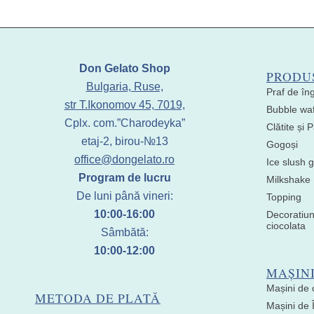
Don Gelato Shop
PRODU
Bulgaria, Ruse,
Praf de în
str T.Ikonomov 45, 7019,
Bubble waf
Cplx. com.”Charodeyka”
Clătite și
etaj-2, birou-№13
Gogoși
office@dongelato.ro
Ice slush g
Program de lucru
Milkshake
De luni până vineri:
Topping
10:00-16:00
Decoratiun
ciocolata
Sâmbătă:
10:00-12:00
MAȘIN
Mașini de 
METODA DE PLATĂ
Mașini de