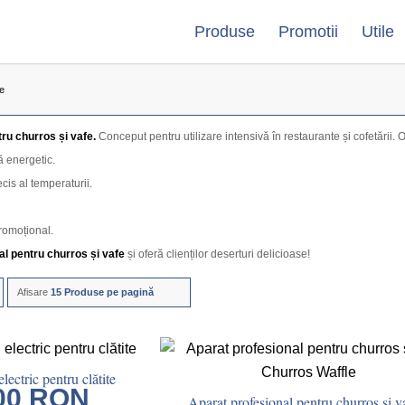
Produse
Promotii
Utile
fe
ru churros și vafe.
Conceput pentru utilizare intensivă în restaurante și cofetării. 
tă energetic.
ecis al temperaturii.
romoțional.
l pentru churros și vafe
și oferă clienților deserturi delicioase!
Afisare
15 Produse pe pagină
lectric pentru clătite
.00
RON
Aparat profesional pentru churros și v