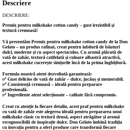
Descriere
DESCRIERE:
Premix pentru milkshake cotton candy – gust irezistibil și
textură cremoasă!
Vă prezentăm
Premix pentru milkshake cotton candy
de la
Don
Gelato
– un produs rafinat, creat pentru iubitorii de băuturi
dulci, moderne și cu aspect spectaculos. Cu aromă plăcută de
vată de zahăr
, textură catifelată și culoare albastră atractivă,
acest milkshake cucerește simțurile încă de la prima înghițitură.
Formula noastră atent dezvoltată garantează:
✅
Gust delicios de vată de zahăr
– dulce, jucăuș și memorabil.
✅
Consistență cremoasă
– ideală pentru preparare
profesională.
✅
Ingrediente atent selecționate
– calitate fără compromis.
Creat cu atenție la fiecare detaliu, acest
praf pentru milkshake
cu vată de zahăr
este alegerea ideală pentru prepararea unui
milkshake clasic
cu textură densă, aspect atrăgător și aromă
recognoscibilă de inspirație dulce.
Don Gelato
îmbină tradiția
cu inovația pentru a oferi produse care transformă fiecare