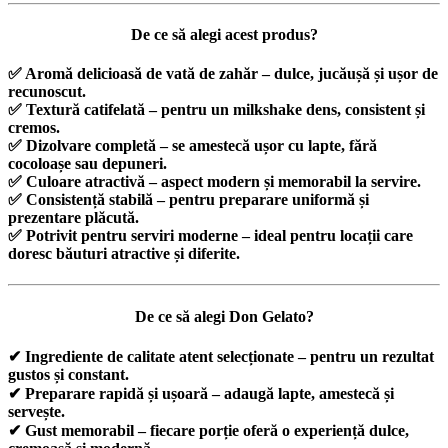
De ce să alegi acest produs?
✅
Aromă delicioasă de vată de zahăr
– dulce, jucăușă și ușor de
recunoscut.
✅
Textură catifelată
– pentru un milkshake dens, consistent și
cremos.
✅
Dizolvare completă
– se amestecă ușor cu lapte, fără
cocoloașe sau depuneri.
✅
Culoare atractivă
– aspect modern și memorabil la servire.
✅
Consistență stabilă
– pentru preparare uniformă și
prezentare plăcută.
✅
Potrivit pentru serviri moderne
– ideal pentru locații care
doresc băuturi atractive și diferite.
De ce să alegi
Don Gelato
?
✔
Ingrediente de calitate atent selecționate
– pentru un rezultat
gustos și constant.
✔
Preparare rapidă și ușoară
– adaugă lapte, amestecă și
servește.
✔
Gust memorabil
– fiecare porție oferă o experiență dulce,