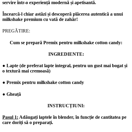
servire într-o experiență modernă și apetisantă.
Încearcă-l chiar astăzi și descoperă plăcerea autentică a unui
milkshake premium cu vată de zahăr!
PREGĂTIRE:
Cum se prepară Premix pentru milkshake cotton candy:
INGREDIENTE:
● Lapte (de preferat lapte integral, pentru un gust mai bogat și
o textură mai cremoasă)
● Premix pentru milkshake cotton candy
● Gheață
INSTRUCȚIUNI:
Pasul 1:
Adăugați laptele în blender, în funcție de cantitatea pe
care doriți să o preparați.