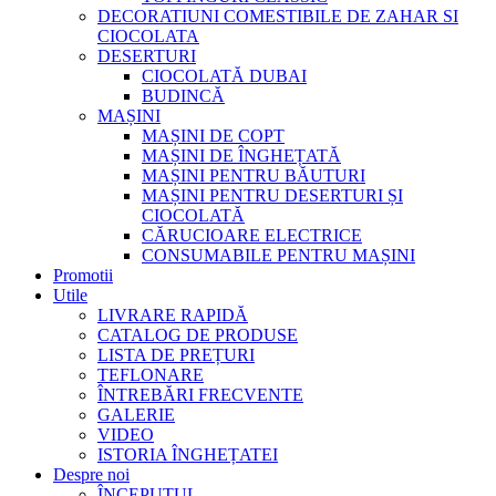
DECORATIUNI COMESTIBILE DE ZAHAR SI
CIOCOLATA
DESERTURI
CIOCOLATĂ DUBAI
BUDINCĂ
MAȘINI
MAȘINI DE COPT
MAȘINI DE ÎNGHEȚATĂ
MAȘINI PENTRU BĂUTURI
MAȘINI PENTRU DESERTURI ȘI
CIOCOLATĂ
CĂRUCIOARE ELECTRICE
CONSUMABILE PENTRU MAȘINI
Promotii
Utile
LIVRARE RAPIDĂ
CATALOG DE PRODUSE
LISTA DE PREȚURI
TEFLONARE
ÎNTREBĂRI FRECVENTE
GALERIE
VIDEO
ISTORIA ÎNGHEȚATEI
Despre noi
ÎNCEPUTUL