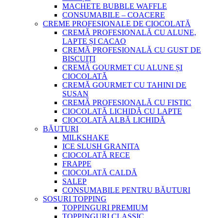
MACHETE BUBBLE WAFFLE
CONSUMABILE – COACERE
CREME PROFESIONALE DE CIOCOLATĂ
CREMĂ PROFESIONALĂ CU ALUNE,
LAPTE ȘI CACAO
CREMĂ PROFESIONALĂ CU GUST DE
BISCUIȚI
CREMĂ GOURMET CU ALUNE ȘI
CIOCOLATĂ
CREMĂ GOURMET CU TAHINI DE
SUSAN
CREMĂ PROFESIONALĂ CU FISTIC
CIOCOLATĂ LICHIDĂ CU LAPTE
CIOCOLATĂ ALBĂ LICHIDĂ
BĂUTURI
MILKSHAKE
ICE SLUSH GRANITA
CIOCOLATĂ RECE
FRAPPE
CIOCOLATĂ CALDĂ
SALEP
CONSUMABILE PENTRU BĂUTURI
SOSURI TOPPING
TOPPINGURI PREMIUM
TOPPINGURI CLASSIC