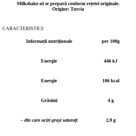
Milkshake-ul se prepară conform rețetei originale.
Origine: Turcia
CARACTERISTICI:
Informații nutriționale
per 100g
Energie
446 kJ
Energie
106 kcal
Grăsimi
4 g
– din care acizi grași saturați
2,9 g