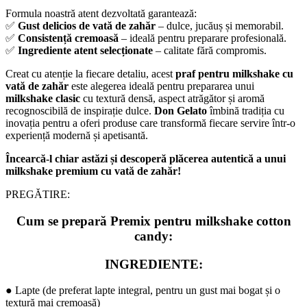
Formula noastră atent dezvoltată garantează:
✅
Gust delicios de vată de zahăr
– dulce, jucăuș și memorabil.
✅
Consistență cremoasă
– ideală pentru preparare profesională.
✅
Ingrediente atent selecționate
– calitate fără compromis.
Creat cu atenție la fiecare detaliu, acest
praf pentru milkshake cu
vată de zahăr
este alegerea ideală pentru prepararea unui
milkshake clasic
cu textură densă, aspect atrăgător și aromă
recognoscibilă de inspirație dulce.
Don Gelato
îmbină tradiția cu
inovația pentru a oferi produse care transformă fiecare servire într-o
experiență modernă și apetisantă.
Încearcă-l chiar astăzi și descoperă plăcerea autentică a unui
milkshake premium cu vată de zahăr!
PREGĂTIRE:
Cum se prepară Premix pentru milkshake cotton
candy:
INGREDIENTE:
● Lapte (de preferat lapte integral, pentru un gust mai bogat și o
textură mai cremoasă)