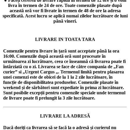
● Faceți cererea de livrare rapidă în termen de 12 ore și o vom
livra în termen de 24 de ore. Toate comenzile plasate după
această oră vor fi livrate în termen de 48 de ore la adresa
specificată. Acest lucru se aplică numai zilelor lucrătoare de luni
până vineri.
LIVRARE IN TOATA TARA
Comenzile pentru livrare în țară sunt acceptate până la ora
16:00. Comenzile după această oră sunt procesate în
următoarea zi lucrătoare, ceea ce înseamnă că livrarea poate fi
întârziată cu o zi. Livrarea se face de către compania de „Fan
curier” si „Urgent Cargus „. Termenul limită pentru plasarea
unei comenzi este de obicei de la 1 la 2 zile lucrătoare, în
funcție de disponibilitatea produselor. Comenzile plasate în
weekend și de sărbători sunt expediate în prima zi lucrătoare.
Sunt posibile excepții pentru comenzile speciale unde termenul
de livrare poate fi prelungit la 3 zile lucrătoare.
LIVRARE LA ADRESĂ
Dacă doriți ca livrarea să se facă la o adresă și curierul nu