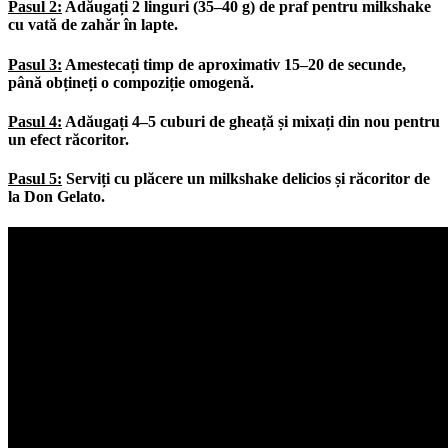
Pasul 2:
Adăugați 2 linguri (35–40 g) de
praf pentru milkshake
cu vată de zahăr
în lapte.
Pasul 3:
Amestecați timp de aproximativ 15–20 de secunde,
până obțineți o compoziție omogenă.
Pasul 4:
Adăugați 4–5 cuburi de gheață și mixați din nou pentru
un efect răcoritor.
Pasul 5:
Serviți cu plăcere un milkshake delicios și răcoritor de
la Don Gelato.