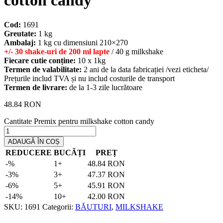
cotton candy
Cod:
1691
Greutate:
1 kg
Ambalaj:
1 kg cu dimensiuni 210×270
+/- 30 shake-uri de 200 ml lapte
/ 40 g milkshake
Fiecare cutie conține:
10 x 1kg
Termen de valabilitate:
2 ani de la data fabricației /vezi eticheta/
Prețurile includ TVA și nu includ costurile de transport
Termen de livrare:
de la 1-3 zile lucrătoare
48.84
RON
Cantitate Premix pentru milkshake cotton candy
ADAUGĂ ÎN COȘ
REDUCERE
BUCĂȚI
PREȚ
-%
1+
48.84
RON
-3%
3+
47.37
RON
-6%
5+
45.91
RON
-14%
10+
42.00
RON
SKU:
1691
Categorii:
BĂUTURI
,
MILKSHAKE