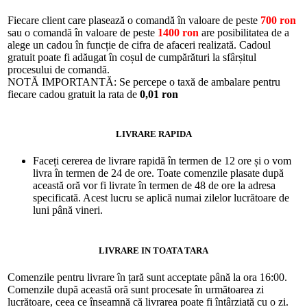
Fiecare client care plasează o comandă în valoare de peste
700 ron
sau o comandă în valoare de peste
1400 ron
are posibilitatea de a
alege un cadou în funcție de cifra de afaceri realizată. Cadoul
gratuit poate fi adăugat în coșul de cumpărături la sfârșitul
procesului de comandă.
NOTĂ IMPORTANTĂ: Se percepe o taxă de ambalare pentru
fiecare cadou gratuit la rata de
0,01 ron
LIVRARE RAPIDA
Faceți cererea de livrare rapidă în termen de 12 ore și o vom
livra în termen de 24 de ore. Toate comenzile plasate după
această oră vor fi livrate în termen de 48 de ore la adresa
specificată. Acest lucru se aplică numai zilelor lucrătoare de
luni până vineri.
LIVRARE IN TOATA TARA
Comenzile pentru livrare în țară sunt acceptate până la ora 16:00.
Comenzile după această oră sunt procesate în următoarea zi
lucrătoare, ceea ce înseamnă că livrarea poate fi întârziată cu o zi.