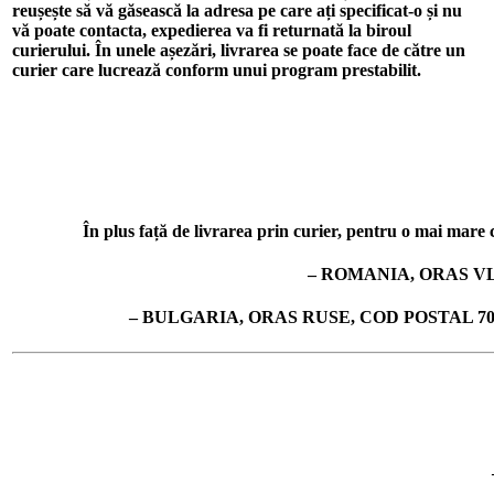
reușește să vă găsească la adresa pe care ați specificat-o și nu
vă poate contacta, expedierea va fi returnată la biroul
curierului. În unele așezări, livrarea se poate face de către un
curier care lucrează conform unui program prestabilit.
În plus față de livrarea prin curier, pentru o mai mare co
– ROMANIA, ORAS VL
– BULGARIA, ORAS RUSE, COD POSTAL 7019, 