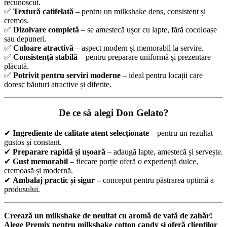
recunoscut.
✅
Textură catifelată
– pentru un milkshake dens, consistent și
cremos.
✅
Dizolvare completă
– se amestecă ușor cu lapte, fără cocoloașe
sau depuneri.
✅
Culoare atractivă
– aspect modern și memorabil la servire.
✅
Consistență stabilă
– pentru preparare uniformă și prezentare
plăcută.
✅
Potrivit pentru serviri moderne
– ideal pentru locații care
doresc băuturi atractive și diferite.
De ce să alegi
Don Gelato
?
✔
Ingrediente de calitate atent selecționate
– pentru un rezultat
gustos și constant.
✔
Preparare rapidă și ușoară
– adaugă lapte, amestecă și servește.
✔
Gust memorabil
– fiecare porție oferă o experiență dulce,
cremoasă și modernă.
✔
Ambalaj practic și sigur
– conceput pentru păstrarea optimă a
produsului.
Creează un milkshake de neuitat cu aromă de vată de zahăr!
Alege Premix pentru milkshake cotton candy și oferă clienților