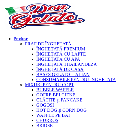
Produse
PRAF DE ÎNGHEȚATĂ
ÎNGHEȚATĂ PREMIUM
ÎNGHEȚATĂ CU LAPTE
ÎNGHEȚATĂ CU APA
ÎNGHEȚATĂ THAILANDEZĂ
ÎNGHEȚATĂ DE CASA
BASES GELATO ITALIAN
CONSUMABILE PENTRU INGHETATA
MIXURI PENTRU COPT
BUBBLE WAFFLE
GOFRE BELGIENE
CLĂTITE și PANCAKE
GOGOȘI
HOT DOG și CORN DOG
WAFFLE PE BAT
CHURROS
BRIOȘE