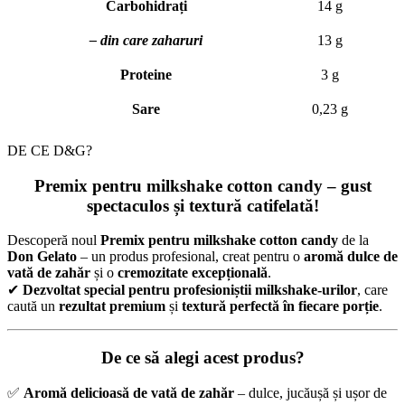
Carbohidrați
14 g
– din care zaharuri
13 g
Proteine
3 g
Sare
0,23 g
DE CE D&G?
Premix pentru milkshake cotton candy
– gust
spectaculos și textură catifelată!
Descoperă noul
Premix pentru milkshake cotton candy
de la
Don Gelato
– un produs profesional, creat pentru o
aromă dulce de
vată de zahăr
și o
cremozitate excepțională
.
✔
Dezvoltat special pentru profesioniștii milkshake-urilor
, care
caută un
rezultat premium
și
textură perfectă în fiecare porție
.
De ce să alegi acest produs?
✅
Aromă delicioasă de vată de zahăr
– dulce, jucăușă și ușor de