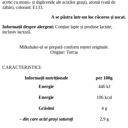
acetic cu mono- și digliceride ale acizilor grași), aromă (vată de
zahăr), colorant: E133.
A se păstra într-un loc răcoros și uscat.
Informații despre alergeni:
Conține lapte și produse lactate,
inclusiv lactoză.
Milkshake-ul se prepară conform rețetei originale.
Origine: Turcia
CARACTERISTICI:
Informații nutriționale
per 100g
Energie
446 kJ
Energie
106 kcal
Grăsimi
4 g
– din care acizi grași saturați
2,9 g