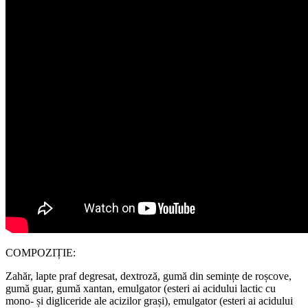
COMPOZIȚIE:
Zahăr, lapte praf degresat, dextroză, gumă din semințe de roșcove,
gumă guar, gumă xantan, emulgator (esteri ai acidului lactic cu
mono- și digliceride ale acizilor grași), emulgator (esteri ai acidului