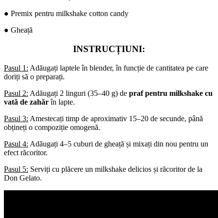
● Premix pentru milkshake cotton candy
● Gheață
INSTRUCȚIUNI:
Pasul 1:
Adăugați laptele în blender, în funcție de cantitatea pe care
doriți să o preparați.
Pasul 2:
Adăugați 2 linguri (35–40 g) de
praf pentru milkshake cu
vată de zahăr
în lapte.
Pasul 3:
Amestecați timp de aproximativ 15–20 de secunde, până
obțineți o compoziție omogenă.
Pasul 4:
Adăugați 4–5 cuburi de gheață și mixați din nou pentru un
efect răcoritor.
Pasul 5:
Serviți cu plăcere un milkshake delicios și răcoritor de la
Don Gelato.