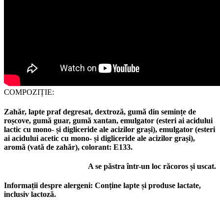
COMPOZIȚIE:
Zahăr, lapte praf degresat, dextroză, gumă din semințe de
roșcove, gumă guar, gumă xantan, emulgator (esteri ai acidului
lactic cu mono- și digliceride ale acizilor grași), emulgator (esteri
ai acidului acetic cu mono- și digliceride ale acizilor grași),
aromă (vată de zahăr), colorant: E133.
A se păstra într-un loc răcoros și uscat.
Informații despre alergeni:
Conține lapte și produse lactate,
inclusiv lactoză.