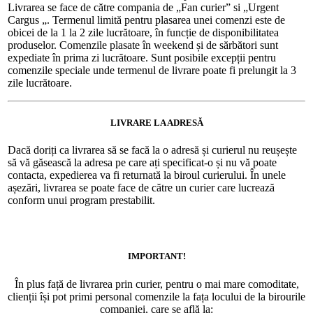
Livrarea se face de către compania de „Fan curier” si „Urgent
Cargus „. Termenul limită pentru plasarea unei comenzi este de
obicei de la 1 la 2 zile lucrătoare, în funcție de disponibilitatea
produselor. Comenzile plasate în weekend și de sărbători sunt
expediate în prima zi lucrătoare. Sunt posibile excepții pentru
comenzile speciale unde termenul de livrare poate fi prelungit la 3
zile lucrătoare.
LIVRARE LA ADRESĂ
Dacă doriți ca livrarea să se facă la o adresă și curierul nu reușește
să vă găsească la adresa pe care ați specificat-o și nu vă poate
contacta, expedierea va fi returnată la biroul curierului. În unele
așezări, livrarea se poate face de către un curier care lucrează
conform unui program prestabilit.
IMPORTANT!
În plus față de livrarea prin curier, pentru o mai mare comoditate,
clienții își pot primi personal comenzile la fața locului de la birourile
companiei, care se află la: