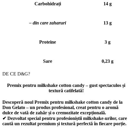
Carbohidrați
14 g
– din care zaharuri
13 g
Proteine
3 g
Sare
0,23 g
DE CE D&G?
Premix pentru milkshake cotton candy
– gust spectaculos și
textură catifelată!
Descoperă noul
Premix pentru milkshake cotton candy
de la
Don Gelato
– un produs profesional, creat pentru o
aromă
dulce de vată de zahăr
și o
cremozitate excepțională
.
✔
Dezvoltat special pentru profesioniștii milkshake-urilor
, care
caută un
rezultat premium
și
textură perfectă în fiecare porție
.