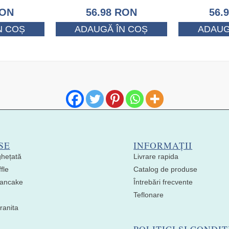
ON
56.98
RON
56.
N COȘ
ADAUGĂ ÎN COȘ
ADAUG
SE
INFORMAȚII
ghețată
Livrare rapida
fle
Catalog de produse
 Pancake
Întrebări frecvente
Teflonare
ranita
POLITICI ȘI CONDIȚ