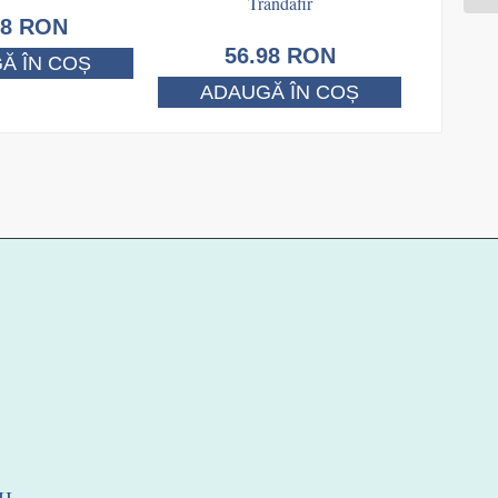
Trandafir
98
RON
56.98
RON
Ă ÎN COȘ
ADAUGĂ ÎN COȘ
II