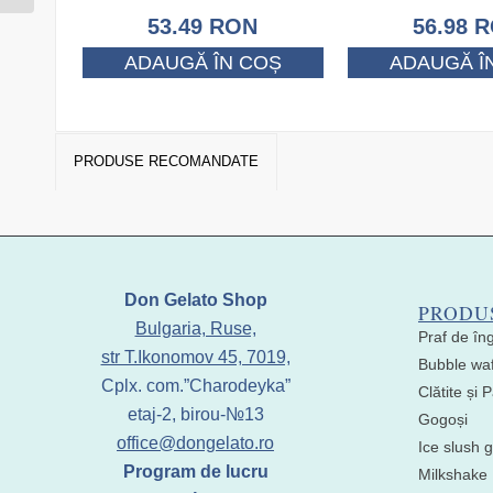
53.49
RON
56.98
R
ADAUGĂ ÎN COȘ
ADAUGĂ Î
PRODUSE RECOMANDATE
Don Gelato Shop
PRODU
Bulgaria, Ruse,
Praf de în
str T.Ikonomov 45, 7019,
Bubble waf
Cplx. com.”Charodeyka”
Clătite și
etaj-2, birou-№13
Gogoși
office@dongelato.ro
Ice slush g
Program de lucru
Milkshake