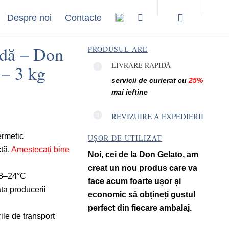
Despre noi
Contacte
idă – Don
PRODUSUL ARE
LIVRARE RAPIDĂ
– 3 kg
servicii de curierat cu
25%
mai ieftine
REVIZUIRE A EXPEDIERII
ermetic
UȘOR DE UTILIZAT
ctă.
Amestecați bine
Noi, cei de la Don Gelato, am
creat un nou produs care va
 18–24°C
face acum foarte ușor și
ta producerii
economic să obțineți gustul
perfect din fiecare ambalaj.
ile de transport