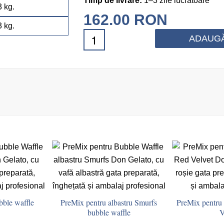
Timp de livrare:
1–3 zile lucrătoare
162.00
RON
ADAUGĂ
bble waffle
PreMix pentru albastru Smurfs
PreMix pentru
bubble waffle
V