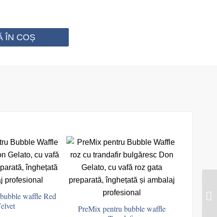
 ÎN COȘ
 bubble waffle Red
elvet
PreMix pentru bubble waffle