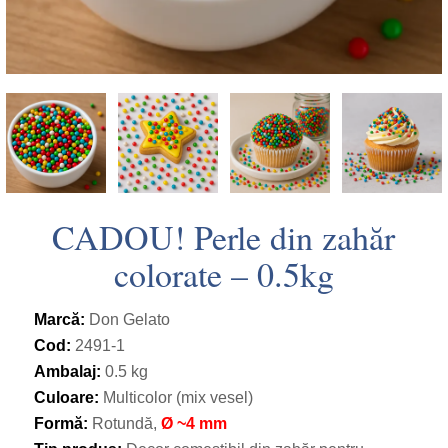
CADOU! Perle din zahăr
colorate – 0.5kg
Marcă:
Don Gelato
Cod:
2491-1
Ambalaj:
0.5 kg
Culoare:
Multicolor (mix vesel)
Formă:
Rotundă,
Ø ~4 mm