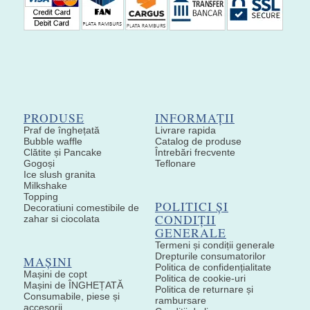
PRODUSE
INFORMAȚII
Praf de înghețată
Livrare rapida
Bubble waffle
Catalog de produse
Clătite și Pancake
Întrebări frecvente
Gogoși
Teflonare
Ice slush granita
Milkshake
Topping
POLITICI ȘI
Decoratiuni comestibile de
CONDIȚII
zahar si ciocolata
GENERALE
Termeni și condiții generale
Drepturile consumatorilor
MAȘINI
Politica de confidențialitate
Mașini de copt
Politica de cookie-uri
Mașini de ÎNGHEȚATĂ
Politica de returnare și
Consumabile, piese și
rambursare
accesorii