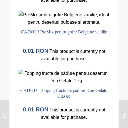
available for purchase.
CADOU! PreMix pentru gofre Belgiene vanilie
0.01
RON
This product is currently not
available for purchase.
CADOU! Topping fructe de pădure Don Gelato
Classic
0.01
RON
CADOU! Praf pentru
This product is currently not
înghețată de casa
available for purchase.
căpșuni – 2buc.