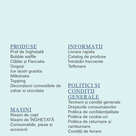
PRODUSE
INFORMAȚII
Praf de înghețată
Livrare rapida
Bubble waffle
Catalog de produse
Clătite și Pancake
Întrebări frecvente
Gogoși
Teflonare
Ice slush granita
Milkshake
Topping
POLITICI ȘI
Decoratiuni comestibile de
CONDIȚII
zahar si ciocolata
GENERALE
Termeni și condiții generale
Drepturile consumatorilor
MAȘINI
Politica de confidențialitate
Mașini de copt
Politica de cookie-uri
Mașini de ÎNGHEȚATĂ
Politica de returnare și
Consumabile, piese și
rambursare
accesorii
Condiții de livrare