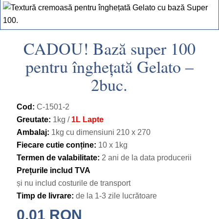
CADOU! Bază super 100
pentru înghețată Gelato –
2buc.
Cod:
C-1501-2
Greutate:
1kg /
1L Lapte
Ambalaj:
1kg cu dimensiuni 210 х 270
Fiecare cutie conține:
10 х 1kg
Termen de valabilitate:
2 ani de la data producerii
Prețurile includ TVA
și nu includ costurile de transport
Timp de livrare:
de la 1-3 zile lucrătoare
0.01
RON