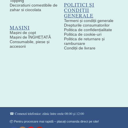
Topping
POLITICI ȘI
Decoratiuni comestibile de
CONDIȚII
zahar si ciocolata
GENERALE
Termeni și condiții generale
Drepturile consumatorilor
MAȘINI
Politica de confidențialitate
Mașini de copt
Politica de cookie-uri
Mașini de ÎNGHEȚATĂ
Politica de returnare și
Consumabile, piese și
rambursare
accesorii
Condiții de livrare
☎ Comenzi telefonice: zilnic între orele 08:00 și 12:00
📦 Pentru procesare mai rapidă – plasați comanda direct pe site!