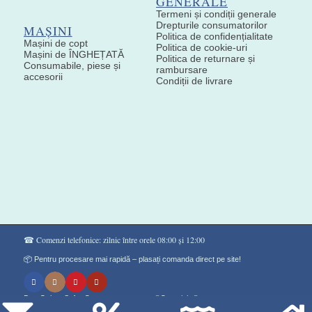
GENERALE
Termeni și condiții generale
Drepturile consumatorilor
MAȘINI
Politica de confidențialitate
Mașini de copt
Politica de cookie-uri
Mașini de ÎNGHEȚATĂ
Politica de returnare și
Consumabile, piese și
rambursare
accesorii
Condiții de livrare
☎ Comenzi telefonice: zilnic între orele 08:00 și 12:00
📦 Pentru procesare mai rapidă – plasați comanda direct pe site!
Don Gelato Soft - Сладоледи на прах ®Copyright©