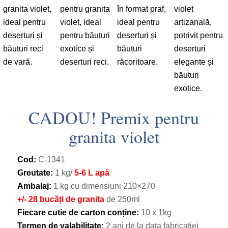
CADOU! Premix pentru
granita violet
Cod:
C-1341
Greutate:
1 kg/
5-6 L apă
Ambalaj:
1 kg cu dimensiuni 210×270
+/- 28 bucăți de granita
de 250ml
Fiecare cutie de carton conține:
10 x 1kg
Termen de valabilitate:
2 ani de la data fabricației