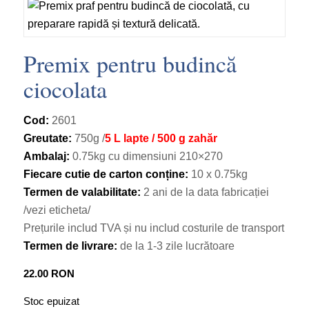
Premix pentru budincă
ciocolata
Cod:
2601
Greutate:
750g /
5 L lapte / 500 g zahăr
Ambalaj:
0.75kg cu dimensiuni 210×270
Fiecare cutie de carton conține:
10 x 0.75kg
Termen de valabilitate:
2 ani de la data fabricației
/vezi eticheta/
Prețurile includ TVA și nu includ costurile de transport
Termen de livrare:
de la 1-3 zile lucrătoare
22.00
RON
Stoc epuizat