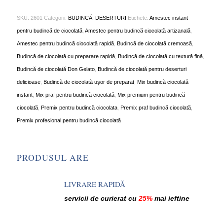
SKU:
2601
Categorii:
BUDINCĂ
,
DESERTURI
Etichete:
Amestec instant
pentru budincă de ciocolată
,
Amestec pentru budincă ciocolată artizanală
,
Amestec pentru budincă ciocolată rapidă
,
Budincă de ciocolată cremoasă
,
Budincă de ciocolată cu preparare rapidă
,
Budincă de ciocolată cu textură fină
,
Budincă de ciocolată Don Gelato
,
Budincă de ciocolată pentru deserturi
delicioase
,
Budincă de ciocolată ușor de preparat
,
Mix budincă ciocolată
instant
,
Mix praf pentru budincă ciocolată
,
Mix premium pentru budincă
ciocolată
,
Premix pentru budincă ciocolata
,
Premix praf budincă ciocolată
,
Premix profesional pentru budincă ciocolată
PRODUSUL ARE
LIVRARE RAPIDĂ
servicii de curierat cu
25%
mai ieftine