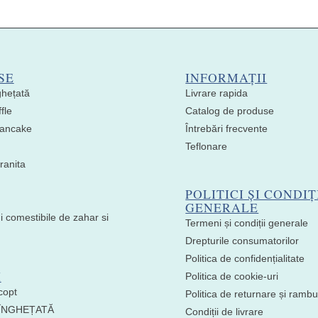
SE
INFORMAȚII
ghețată
Livrare rapida
fle
Catalog de produse
 Pancake
Întrebări frecvente
Teflonare
ranita
POLITICI ȘI CONDIȚ
GENERALE
i comestibile de zahar si
Termeni și condiții generale
Drepturile consumatorilor
Politica de confidențialitate
I
Politica de cookie-uri
copt
Politica de returnare și ramb
 ÎNGHEȚATĂ
Condiții de livrare