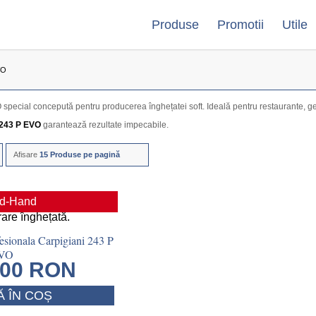
Produse
Promotii
Utile
VO
pecial concepută pentru producerea înghețatei soft. Ideală pentru restaurante, gela
 243 P EVO
garantează rezultate impecabile.
Afisare
15 Produse pe pagină
d-Hand
esionala Carpigiani 243 P
VO
.00
RON
 ÎN COȘ