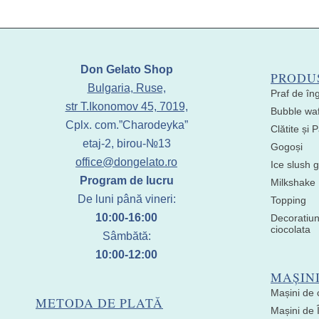
Don Gelato Shop
PRODU
Bulgaria, Ruse,
Praf de în
str T.Ikonomov 45, 7019,
Bubble waf
Cplx. com.”Charodeyka”
Clătite și
etaj-2, birou-№13
Gogoși
office@dongelato.ro
Ice slush g
Program de lucru
Milkshake
De luni până vineri:
Topping
10:00-16:00
Decoratiun
ciocolata
Sâmbătă:
10:00-12:00
MAȘIN
Mașini de 
METODA DE PLATĂ
Mașini de