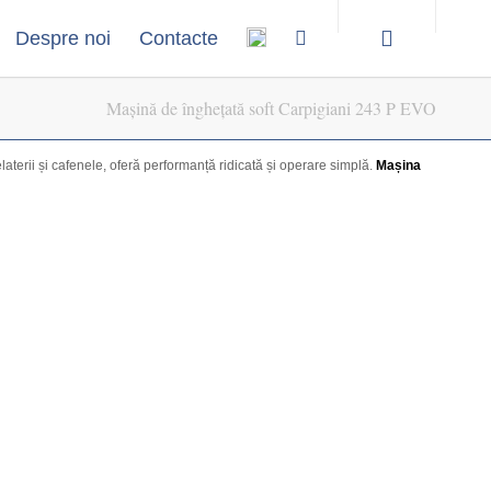
Despre noi
Contacte
Mașină de înghețată soft Carpigiani 243 P EVO
terii și cafenele, oferă performanță ridicată și operare simplă.
Mașina