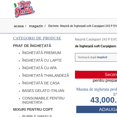
acasa
magazin
/
/
Etichete: Mașină de înghețată soft Carpigiani 243 P E
CATEGORII DE PRODUSE
Mașină Carpigiani 243 P EVO s
PRAF DE ÎNGHEȚATĂ
de înghețată soft Carpigiani
ÎNGHEȚATĂ PREMIUM
Sortează după
Implicit
ÎNGHEȚATĂ CU LAPTE
ÎNGHEȚATĂ CU APA
Secon
ÎNGHEȚATĂ THAILANDEZĂ
ÎNGHEȚATĂ DE CASA
Masina de inghetata prof
BASES GELATO ITALIAN
E
43,000
CONSUMABILE PENTRU
INGHETATA
ADAUGĂ
MIXURI PENTRU COPT
BUBBLE WAFFLE