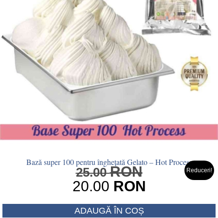
Bază super 100 pentru înghețată Gelato – Hot Process
RON
Prețul
25.00
Reduceri!
inițial
20.00
RON
a
Prețul
fost:
ADAUGĂ ÎN COȘ