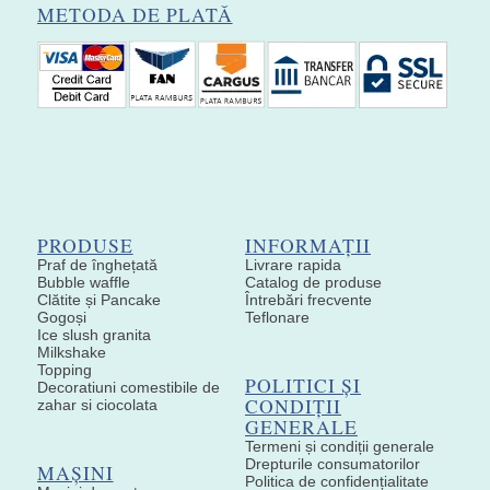
METODA DE PLATĂ
PRODUSE
INFORMAȚII
Praf de înghețată
Livrare rapida
Bubble waffle
Catalog de produse
Clătite și Pancake
Întrebări frecvente
Gogoși
Teflonare
Ice slush granita
Milkshake
Topping
POLITICI ȘI
Decoratiuni comestibile de
CONDIȚII
zahar si ciocolata
GENERALE
Termeni și condiții generale
Drepturile consumatorilor
MAȘINI
Politica de confidențialitate