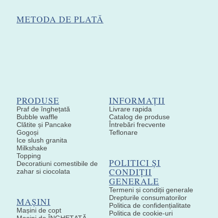
METODA DE PLATĂ
PRODUSE
INFORMAȚII
Praf de înghețată
Livrare rapida
Bubble waffle
Catalog de produse
Clătite și Pancake
Întrebări frecvente
Gogoși
Teflonare
Ice slush granita
Milkshake
Topping
POLITICI ȘI
Decoratiuni comestibile de
CONDIȚII
zahar si ciocolata
GENERALE
Termeni și condiții generale
Drepturile consumatorilor
MAȘINI
Politica de confidențialitate
Mașini de copt
Politica de cookie-uri