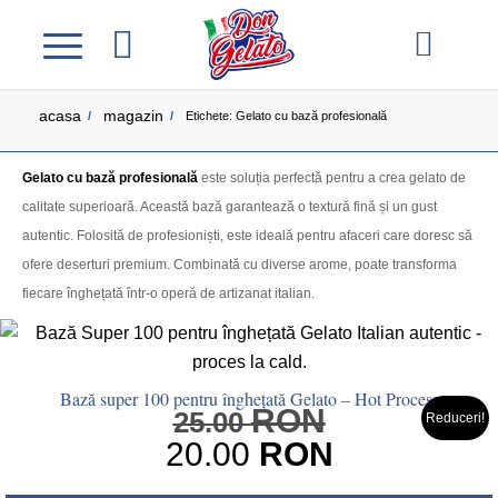
acasa
magazin
/
/
Etichete: Gelato cu bază profesională
Gelato cu bază profesională
este soluția perfectă pentru a crea gelato de
calitate superioară. Această bază garantează o textură fină și un gust
autentic. Folosită de profesioniști, este ideală pentru afaceri care doresc să
ofere deserturi premium. Combinată cu diverse arome, poate transforma
fiecare înghețată într-o operă de artizanat italian.
Bază super 100 pentru înghețată Gelato – Hot Process
RON
Prețul
25.00
Reduceri!
inițial
20.00
RON
a