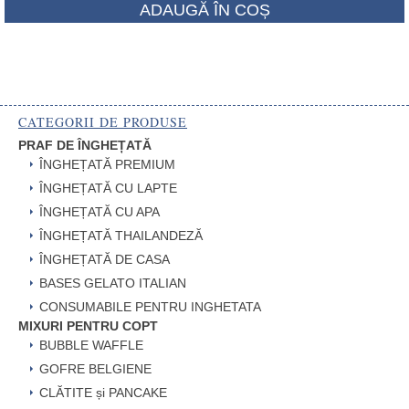
Prețul
fost:
ADAUGĂ ÎN COȘ
curent
25.00 RON
este:
20.00 RON.
CATEGORII DE PRODUSE
PRAF DE ÎNGHEȚATĂ
ÎNGHEȚATĂ PREMIUM
ÎNGHEȚATĂ CU LAPTE
ÎNGHEȚATĂ CU APA
ÎNGHEȚATĂ THAILANDEZĂ
ÎNGHEȚATĂ DE CASA
BASES GELATO ITALIAN
CONSUMABILE PENTRU INGHETATA
MIXURI PENTRU COPT
BUBBLE WAFFLE
GOFRE BELGIENE
CLĂTITE și PANCAKE