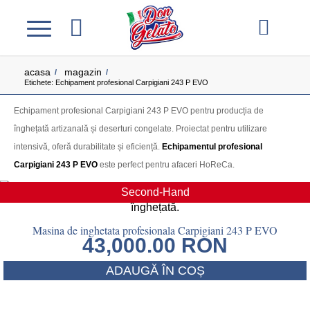
acasa
magazin
/
/
Etichete: Echipament profesional Carpigiani 243 P EVO
Echipament profesional Carpigiani 243 P EVO pentru producția de
înghețată artizanală și deserturi congelate. Proiectat pentru utilizare
intensivă, oferă durabilitate și eficiență.
Echipamentul profesional
Carpigiani 243 P EVO
este perfect pentru afaceri HoReCa.
Second-Hand
Masina de inghetata profesionala Carpigiani 243 P EVO
43,000.00
RON
ADAUGĂ ÎN COȘ