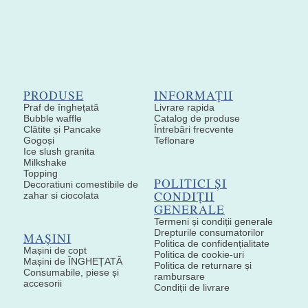
PRODUSE
INFORMAȚII
Praf de înghețată
Livrare rapida
Bubble waffle
Catalog de produse
Clătite și Pancake
Întrebări frecvente
Gogoși
Teflonare
Ice slush granita
Milkshake
Topping
POLITICI ȘI
Decoratiuni comestibile de
CONDIȚII
zahar si ciocolata
GENERALE
Termeni și condiții generale
Drepturile consumatorilor
MAȘINI
Politica de confidențialitate
Mașini de copt
Politica de cookie-uri
Mașini de ÎNGHEȚATĂ
Politica de returnare și
Consumabile, piese și
rambursare
accesorii
Condiții de livrare