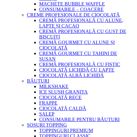
MACHETE BUBBLE WAFFLE
CONSUMABILE – COACERE
CREME PROFESIONALE DE CIOCOLATĂ
CREMĂ PROFESIONALĂ CU ALUNE,
LAPTE ȘI CACAO
CREMĂ PROFESIONALĂ CU GUST DE
BISCUIȚI
CREMĂ GOURMET CU ALUNE ȘI
CIOCOLATĂ
CREMĂ GOURMET CU TAHINI DE
SUSAN
CREMĂ PROFESIONALĂ CU FISTIC
CIOCOLATĂ LICHIDĂ CU LAPTE
CIOCOLATĂ ALBĂ LICHIDĂ
BĂUTURI
MILKSHAKE
ICE SLUSH GRANITA
CIOCOLATĂ RECE
FRAPPE
CIOCOLATĂ CALDĂ
SALEP
CONSUMABILE PENTRU BĂUTURI
SOSURI TOPPING
TOPPINGURI PREMIUM
TOPPINGURI CLASSIC