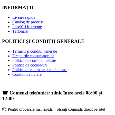
INFORMAȚII
Livrare rapida
Catalog de produse
Întrebări frecvente
Teflonare
POLITICI ȘI CONDIȚII GENERALE
Termeni și condiții generale
Drepturile consumatorilor
Politica de confidențialitate
Politica de cookie-uri
Politica de returnare și rambursare
Condiții de livrare
☎ Comenzi telefonice: zilnic între orele 08:00 și
12:00
📦 Pentru procesare mai rapidă – plasați comanda direct pe site!