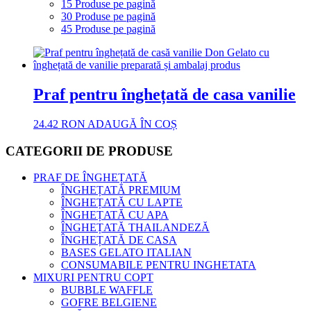
15 Produse pe pagină
30 Produse pe pagină
45 Produse pe pagină
Praf pentru înghețată de casa vanilie
24.42
RON
ADAUGĂ ÎN COȘ
CATEGORII DE PRODUSE
PRAF DE ÎNGHEȚATĂ
ÎNGHEȚATĂ PREMIUM
ÎNGHEȚATĂ CU LAPTE
ÎNGHEȚATĂ CU APA
ÎNGHEȚATĂ THAILANDEZĂ
ÎNGHEȚATĂ DE CASA
BASES GELATO ITALIAN
CONSUMABILE PENTRU INGHETATA
MIXURI PENTRU COPT
BUBBLE WAFFLE
GOFRE BELGIENE