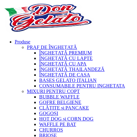
Produse
PRAF DE ÎNGHEȚATĂ
ÎNGHEȚATĂ PREMIUM
ÎNGHEȚATĂ CU LAPTE
ÎNGHEȚATĂ CU APA
ÎNGHEȚATĂ THAILANDEZĂ
ÎNGHEȚATĂ DE CASA
BASES GELATO ITALIAN
CONSUMABILE PENTRU INGHETATA
MIXURI PENTRU COPT
BUBBLE WAFFLE
GOFRE BELGIENE
CLĂTITE și PANCAKE
GOGOȘI
HOT DOG și CORN DOG
WAFFLE PE BAT
CHURROS
BRIOȘE