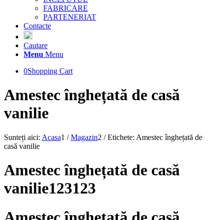
FABRICARE
PARTENERIAT
Contacte
Cautare
Menu
Menu
0
Shopping Cart
Amestec înghețată de casă
vanilie
Sunteți aici:
Acasa
1
/
Magazin
2
/
Etichete: Amestec înghețată de
casă vanilie
Amestec înghețată de casă
vanilie123123
Amestec înghețată de casă