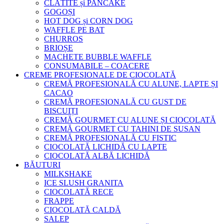
CLĂTITE și PANCAKE
GOGOȘI
HOT DOG și CORN DOG
WAFFLE PE BAT
CHURROS
BRIOȘE
MACHETE BUBBLE WAFFLE
CONSUMABILE – COACERE
CREME PROFESIONALE DE CIOCOLATĂ
CREMĂ PROFESIONALĂ CU ALUNE, LAPTE ȘI
CACAO
CREMĂ PROFESIONALĂ CU GUST DE
BISCUIȚI
CREMĂ GOURMET CU ALUNE ȘI CIOCOLATĂ
CREMĂ GOURMET CU TAHINI DE SUSAN
CREMĂ PROFESIONALĂ CU FISTIC
CIOCOLATĂ LICHIDĂ CU LAPTE
CIOCOLATĂ ALBĂ LICHIDĂ
BĂUTURI
MILKSHAKE
ICE SLUSH GRANITA
CIOCOLATĂ RECE
FRAPPE
CIOCOLATĂ CALDĂ
SALEP