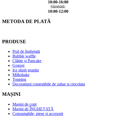
10:00-16:00
Sâmbătă:
10:00-12:00
METODA DE PLATĂ
PRODUSE
Praf de înghețată
Bubble waffle
Clătite și Pancake
Gogoși
Ice slush granita
Milkshake
Topping
Decoratiuni comestibile de zahar si ciocolata
MAȘINI
Mașini de copt
Mașini de ÎNGHEȚATĂ
Consumabile, piese și accesorii