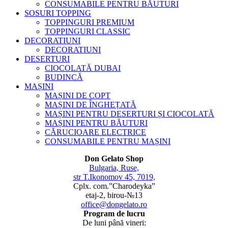
CONSUMABILE PENTRU BĂUTURI
SOSURI TOPPING
TOPPINGURI PREMIUM
TOPPINGURI CLASSIC
DECORATIUNI
DECORATIUNI
DESERTURI
CIOCOLATĂ DUBAI
BUDINCĂ
MAȘINI
MAȘINI DE COPT
MAȘINI DE ÎNGHEȚATĂ
MAȘINI PENTRU DESERTURI ȘI CIOCOLATĂ
MAȘINI PENTRU BĂUTURI
CĂRUCIOARE ELECTRICE
CONSUMABILE PENTRU MAȘINI
Don Gelato Shop
Bulgaria, Ruse,
str T.Ikonomov 45, 7019,
Cplx. com.”Charodeyka”
etaj-2, birou-№13
office@dongelato.ro
Program de lucru
De luni până vineri: