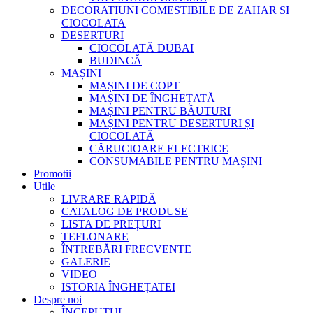
DECORATIUNI COMESTIBILE DE ZAHAR SI
CIOCOLATA
DESERTURI
CIOCOLATĂ DUBAI
BUDINCĂ
MAȘINI
MAȘINI DE COPT
MAȘINI DE ÎNGHEȚATĂ
MAȘINI PENTRU BĂUTURI
MAȘINI PENTRU DESERTURI ȘI
CIOCOLATĂ
CĂRUCIOARE ELECTRICE
CONSUMABILE PENTRU MAȘINI
Promotii
Utile
LIVRARE RAPIDĂ
CATALOG DE PRODUSE
LISTA DE PREȚURI
TEFLONARE
ÎNTREBĂRI FRECVENTE
GALERIE
VIDEO
ISTORIA ÎNGHEȚATEI
Despre noi
ÎNCEPUTUL