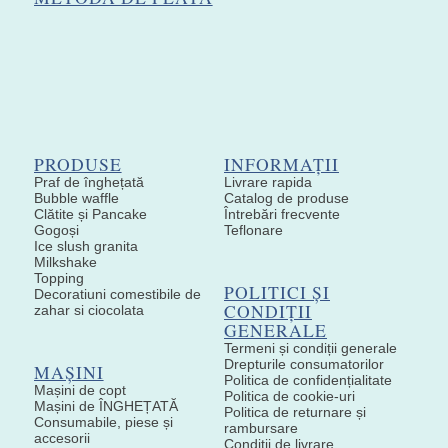
PRODUSE
INFORMAȚII
Praf de înghețată
Livrare rapida
Bubble waffle
Catalog de produse
Clătite și Pancake
Întrebări frecvente
Gogoși
Teflonare
Ice slush granita
Milkshake
Topping
POLITICI ȘI
Decoratiuni comestibile de
CONDIȚII
zahar si ciocolata
GENERALE
Termeni și condiții generale
Drepturile consumatorilor
MAȘINI
Politica de confidențialitate
Mașini de copt
Politica de cookie-uri
Mașini de ÎNGHEȚATĂ
Politica de returnare și
Consumabile, piese și
rambursare
accesorii
Condiții de livrare