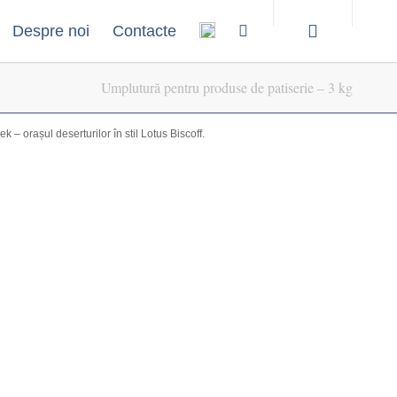
Despre noi
Contacte
Umplutură pentru produse de patiserie – 3 kg
k – orașul deserturilor în stil Lotus Biscoff.