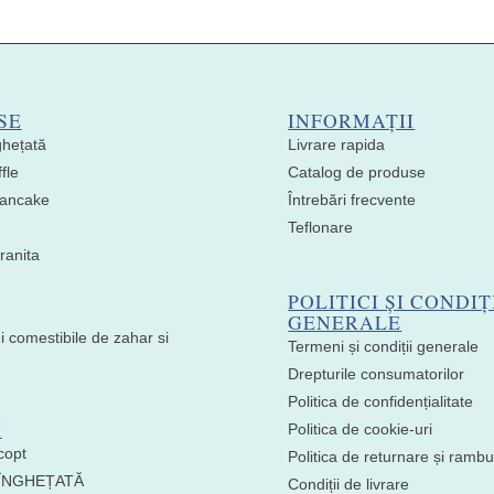
SE
INFORMAȚII
ghețată
Livrare rapida
fle
Catalog de produse
 Pancake
Întrebări frecvente
Teflonare
ranita
POLITICI ȘI CONDIȚ
GENERALE
i comestibile de zahar si
Termeni și condiții generale
Drepturile consumatorilor
Politica de confidențialitate
I
Politica de cookie-uri
copt
Politica de returnare și ramb
 ÎNGHEȚATĂ
Condiții de livrare