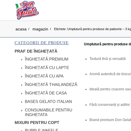
acasa
magazin
/
/
Etichete: Umplutură pentru produse de patiserie – 3 k
CATEGORII DE PRODUSE
Umplutură pentru produse de
PRAF DE ÎNGHEȚATĂ
Textură fină și versatilă
ÎNGHEȚATĂ PREMIUM
ÎNGHEȚATĂ CU LAPTE
Aromă autentică de biscuiț
ÎNGHEȚATĂ CU APA
ÎNGHEȚATĂ THAILANDEZĂ
Ideală pentru coacere sau 
ÎNGHEȚATĂ DE CASA
BASES GELATO ITALIAN
Fără conservanți și aditivi
CONSUMABILE PENTRU
INGHETATA
Brand premium Don Gela
MIXURI PENTRU COPT
BUBBLE WAFFLE