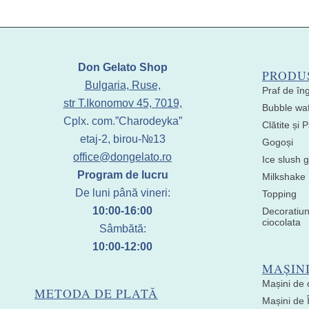
Don Gelato Shop
PRODU
Bulgaria, Ruse,
Praf de în
str T.Ikonomov 45, 7019,
Bubble waf
Cplx. com.”Charodeyka”
Clătite și
etaj-2, birou-№13
Gogoși
office@dongelato.ro
Ice slush g
Program de lucru
Milkshake
De luni până vineri:
Topping
10:00-16:00
Decoratiun
ciocolata
Sâmbătă:
10:00-12:00
MAȘIN
Mașini de 
METODA DE PLATĂ
Mașini de