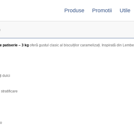
Produse
Promotii
Utile
g
 patiserie – 3 kg
oferă gustul clasic al biscuiților caramelizați. Inspirată din Lembee
i dulci
stratificare
to