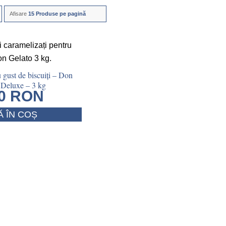
Afisare
15 Produse pe pagină
 gust de biscuiți – Don
 Deluxe – 3 kg
00
RON
 ÎN COȘ