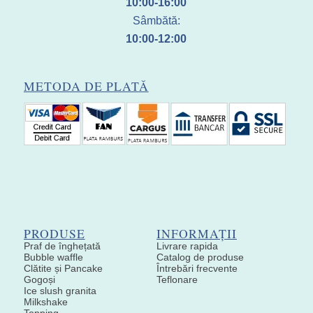
10:00-16:00
Sâmbătă:
10:00-12:00
METODA DE PLATĂ
PRODUSE
INFORMAȚII
Praf de înghețată
Livrare rapida
Bubble waffle
Catalog de produse
Clătite și Pancake
Întrebări frecvente
Gogoși
Teflonare
Ice slush granita
Milkshake
Topping