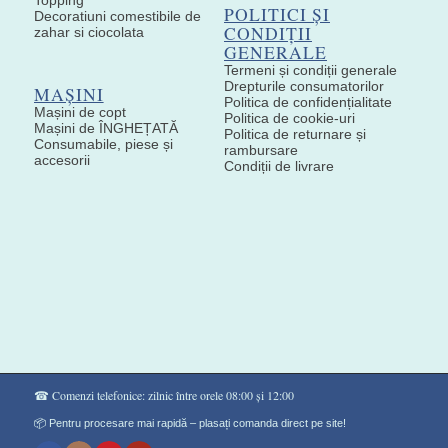
POLITICI ȘI
Decoratiuni comestibile de
CONDIȚII
zahar si ciocolata
GENERALE
Termeni și condiții generale
Drepturile consumatorilor
MAȘINI
Politica de confidențialitate
Mașini de copt
Politica de cookie-uri
Mașini de ÎNGHEȚATĂ
Politica de returnare și
Consumabile, piese și
rambursare
accesorii
Condiții de livrare
☎ Comenzi telefonice: zilnic între orele 08:00 și 12:00
📦 Pentru procesare mai rapidă – plasați comanda direct pe site!