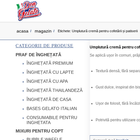
acasa
magazin
/
/
Etichete: Umplutură cremă pentru cofetării și patiserii
CATEGORII DE PRODUSE
Umplutură cremă pentru cofet
PRAF DE ÎNGHEȚATĂ
Se aplică ușor în cornuri, prăj
ÎNGHEȚATĂ PREMIUM
Textură densă, fără separ
ÎNGHEȚATĂ CU LAPTE
ÎNGHEȚATĂ CU APA
Gust dulce, inspirat din bi
ÎNGHEȚATĂ THAILANDEZĂ
ÎNGHEȚATĂ DE CASA
Ușor de folosit, fără încălz
BASES GELATO ITALIAN
CONSUMABILE PENTRU
Potrivită pentru utilizare 
INGHETATA
MIXURI PENTRU COPT
BUBBLE WAFFLE