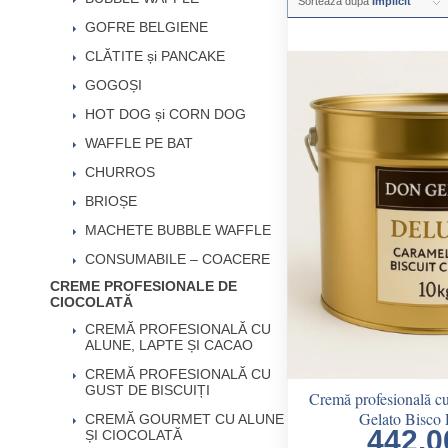
Sortează după
Implicit
GOFRE BELGIENE
CLĂTITE și PANCAKE
GOGOȘI
HOT DOG și CORN DOG
WAFFLE PE BAT
CHURROS
BRIOȘE
MACHETE BUBBLE WAFFLE
CONSUMABILE – COACERE
CREME PROFESIONALE DE
CIOCOLATĂ
CREMĂ PROFESIONALĂ CU
ALUNE, LAPTE ȘI CACAO
CREMĂ PROFESIONALĂ CU
GUST DE BISCUIȚI
Cremă profesională cu
Gelato Bisco 
CREMĂ GOURMET CU ALUNE
442.
ȘI CIOCOLATĂ