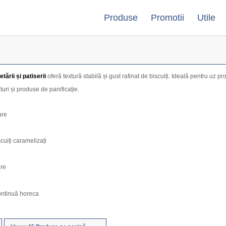
Produse
Promotii
Utile
ării și patiserii
oferă textură stabilă și gust rafinat de biscuiți. Ideală pentru uz pro
ituri și produse de panificație.
are
scuiți caramelizați
ire
continuă horeca