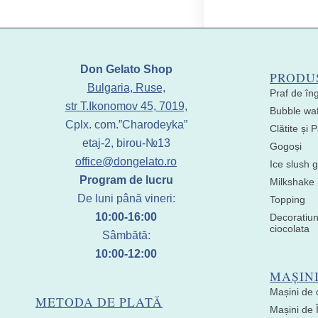
Don Gelato Shop
PRODU
Bulgaria, Ruse,
Praf de în
str T.Ikonomov 45, 7019,
Bubble waf
Cplx. com.”Charodeyka”
Clătite și
etaj-2, birou-№13
Gogoși
office@dongelato.ro
Ice slush g
Program de lucru
Milkshake
De luni până vineri:
Topping
10:00-16:00
Decoratiun
ciocolata
Sâmbătă:
10:00-12:00
MAȘIN
Mașini de 
METODA DE PLATĂ
Mașini de