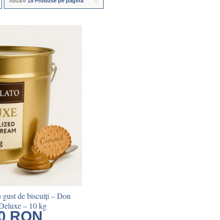
Afisare
15 Produse pe pagină
 gust de biscuiți – Don
Deluxe – 10 kg
00
RON