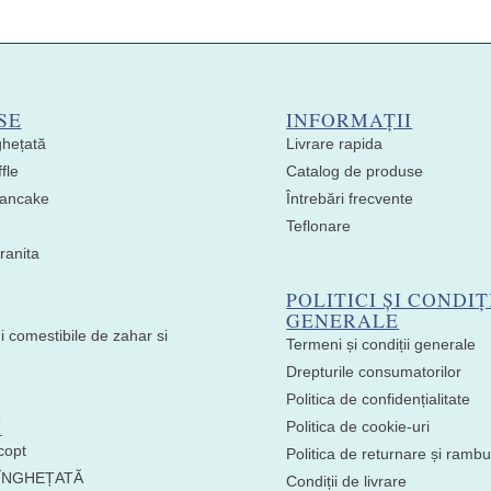
SE
INFORMAȚII
ghețată
Livrare rapida
fle
Catalog de produse
 Pancake
Întrebări frecvente
Teflonare
ranita
POLITICI ȘI CONDIȚ
GENERALE
i comestibile de zahar si
Termeni și condiții generale
Drepturile consumatorilor
Politica de confidențialitate
I
Politica de cookie-uri
copt
Politica de returnare și ramb
 ÎNGHEȚATĂ
Condiții de livrare