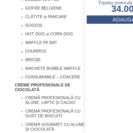
Topping portocală
34.0
GOFRE BELGIENE
CLĂTITE și PANCAKE
ADAUGĂ
GOGOȘI
HOT DOG și CORN DOG
WAFFLE PE BAT
CHURROS
BRIOȘE
MACHETE BUBBLE WAFFLE
CONSUMABILE – COACERE
CREME PROFESIONALE DE
CIOCOLATĂ
CREMĂ PROFESIONALĂ CU
ALUNE, LAPTE ȘI CACAO
CREMĂ PROFESIONALĂ CU
GUST DE BISCUIȚI
CREMĂ GOURMET CU ALUNE
ȘI CIOCOLATĂ