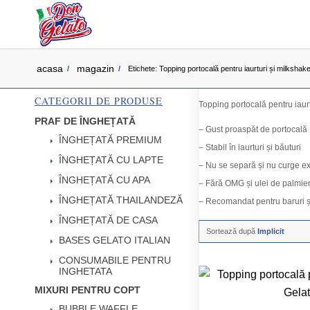
acasa
magazin
/
/
Etichete: Topping portocală pentru iaurturi și milkshake
CATEGORII DE PRODUSE
Topping portocală pentru iaurtu
PRAF DE ÎNGHEȚATĂ
– Gust proaspăt de portocală
ÎNGHEȚATĂ PREMIUM
– Stabil în iaurturi și băuturi
ÎNGHEȚATĂ CU LAPTE
– Nu se separă și nu curge e
ÎNGHEȚATĂ CU APA
– Fără OMG și ulei de palmie
ÎNGHEȚATĂ THAILANDEZĂ
– Recomandat pentru baruri ș
ÎNGHEȚATĂ DE CASA
Sortează după
Implicit
BASES GELATO ITALIAN
CONSUMABILE PENTRU
INGHETATA
MIXURI PENTRU COPT
BUBBLE WAFFLE