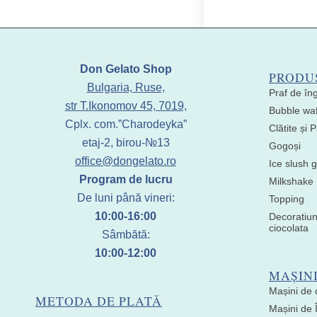
Don Gelato Shop
PRODU
Bulgaria, Ruse,
Praf de în
str T.Ikonomov 45, 7019,
Bubble waf
Cplx. com.”Charodeyka”
Clătite și
etaj-2, birou-№13
Gogoși
office@dongelato.ro
Ice slush g
Program de lucru
Milkshake
De luni până vineri:
Topping
10:00-16:00
Decoratiun
ciocolata
Sâmbătă:
10:00-12:00
MAȘIN
Mașini de 
METODA DE PLATĂ
Mașini de