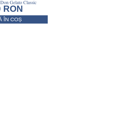
 Don Gelato Classic
0
RON
 ÎN COȘ