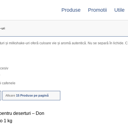
Produse
Promotii
Utile
-uri
ri și milkshake-uri oferă culoare vie și aromă autentică. Nu se separă în lichide. Cre
xcesiv
r
i cafenele
Afisare
15 Produse pe pagină