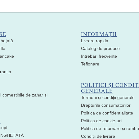
SE
INFORMAȚII
ghețată
Livrare rapida
fle
Catalog de produse
 Pancake
Întrebări frecvente
Teflonare
ranita
POLITICI ȘI CONDIȚ
GENERALE
i comestibile de zahar si
Termeni și condiții generale
Drepturile consumatorilor
Politica de confidențialitate
I
Politica de cookie-uri
copt
Politica de returnare și ramb
 ÎNGHEȚATĂ
Condiții de livrare