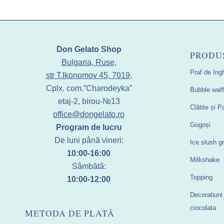
Don Gelato Shop
PRODU
Bulgaria, Ruse,
Praf de îng
str T.Ikonomov 45, 7019,
Cplx. com.”Charodeyka”
Bubble waff
etaj-2, birou-№13
Clătite și 
office@dongelato.ro
Gogoși
Program de lucru
De luni până vineri:
Ice slush gr
10:00-16:00
Milkshake
Sâmbătă:
Topping
10:00-12:00
Decoratiuni
ciocolata
METODA DE PLATĂ