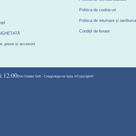
Politica de cookie-uri
I
Politica de returnare și ramburs
opt
Condiții de livrare
 ÎNGHEȚATĂ
, piese și accesorii
i 12:00
Don Gelato Soft - Сладоледи на прах ®Copyright©