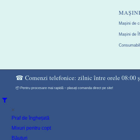
MAȘIN
Mașini de c
Mașini de
Consumabile
☎ Comenzi telefonice: zilnic între orele 08:00 ș
📦 Pentru procesare mai rapidă – plasați comanda direct pe site!
×
Praf de înghețată
Mixuri pentru copt
Băuturi