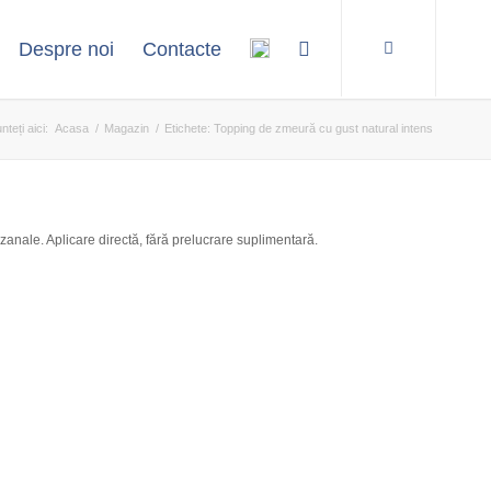
Despre noi
Contacte
nteți aici:
Acasa
/
Magazin
/
Etichete: Topping de zmeură cu gust natural intens
zanale. Aplicare directă, fără prelucrare suplimentară.