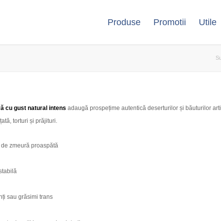
Produse
Promotii
Utile
Su
 cu gust natural intens
adaugă prospețime autentică deserturilor și băuturilor arti
tă, torturi și prăjituri.
 de zmeură proaspătă
stabilă
ți sau grăsimi trans