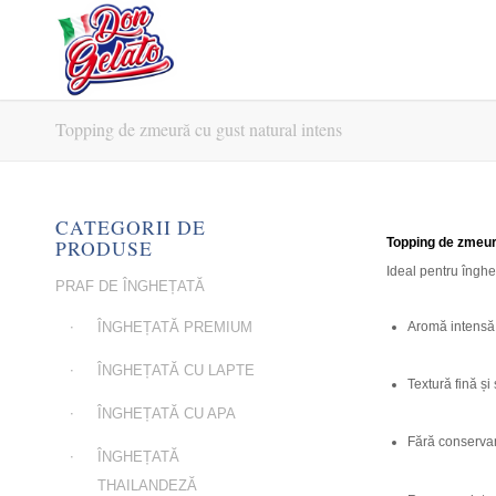
Topping de zmeură cu gust natural intens
CATEGORII DE
PRODUSE
Topping de zmeură
Ideal pentru îngheța
PRAF DE ÎNGHEȚATĂ
Aromă intensă
ÎNGHEȚATĂ PREMIUM
ÎNGHEȚATĂ CU LAPTE
Textură fină și 
ÎNGHEȚATĂ CU APA
Fără conservan
ÎNGHEȚATĂ
THAILANDEZĂ