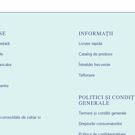
SE
INFORMAȚII
hețată
Livrare rapida
le
Catalog de produse
Pancake
Întrebări frecvente
Teflonare
anita
POLITICI ȘI CONDIȚ
GENERALE
Termeni și condiții generale
 comestibile de zahar si
Drepturile consumatorilor
Politica de confidențialitate