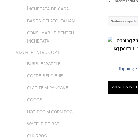
Recomandat pen
ÎNGHEȚATĂ DE CASA
BASES GELATO ITALIAN
Sortează după
Im
CONSUMABILE PENTRU
INGHETATA
MIXURI PENTRU COPT
BUBBLE WAFFLE
Topping z
GOFRE BELGIENE
ADAUGĂ ÎN C
CLĂTITE și PANCAKE
GOGOȘI
HOT DOG și CORN DOG
WAFFLE PE BAT
CHURROS