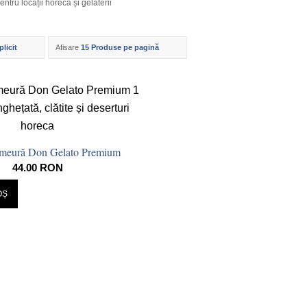
tru locații horeca și gelaterii
plicit
Afisare
15 Produse pe pagină
meură Don Gelato Premium
44.00
RON
OȘ