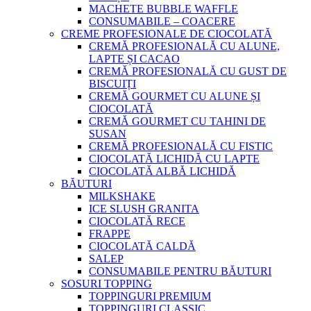
MACHETE BUBBLE WAFFLE
CONSUMABILE – COACERE
CREME PROFESIONALE DE CIOCOLATĂ
CREMĂ PROFESIONALĂ CU ALUNE,
LAPTE ȘI CACAO
CREMĂ PROFESIONALĂ CU GUST DE
BISCUIȚI
CREMĂ GOURMET CU ALUNE ȘI
CIOCOLATĂ
CREMĂ GOURMET CU TAHINI DE
SUSAN
CREMĂ PROFESIONALĂ CU FISTIC
CIOCOLATĂ LICHIDĂ CU LAPTE
CIOCOLATĂ ALBĂ LICHIDĂ
BĂUTURI
MILKSHAKE
ICE SLUSH GRANITA
CIOCOLATĂ RECE
FRAPPE
CIOCOLATĂ CALDĂ
SALEP
CONSUMABILE PENTRU BĂUTURI
SOSURI TOPPING
TOPPINGURI PREMIUM
TOPPINGURI CLASSIC