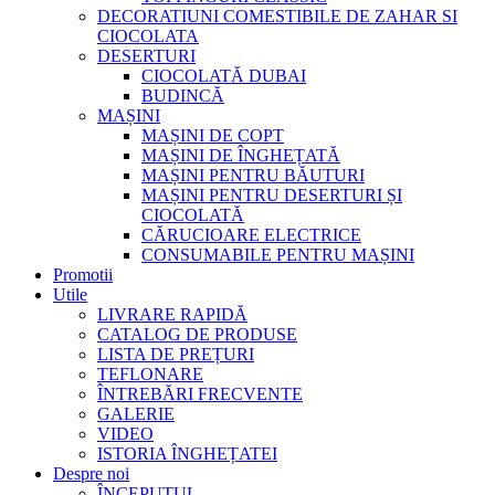
DECORATIUNI COMESTIBILE DE ZAHAR SI
CIOCOLATA
DESERTURI
CIOCOLATĂ DUBAI
BUDINCĂ
MAȘINI
MAȘINI DE COPT
MAȘINI DE ÎNGHEȚATĂ
MAȘINI PENTRU BĂUTURI
MAȘINI PENTRU DESERTURI ȘI
CIOCOLATĂ
CĂRUCIOARE ELECTRICE
CONSUMABILE PENTRU MAȘINI
Promotii
Utile
LIVRARE RAPIDĂ
CATALOG DE PRODUSE
LISTA DE PREȚURI
TEFLONARE
ÎNTREBĂRI FRECVENTE
GALERIE
VIDEO
ISTORIA ÎNGHEȚATEI
Despre noi
ÎNCEPUTUL