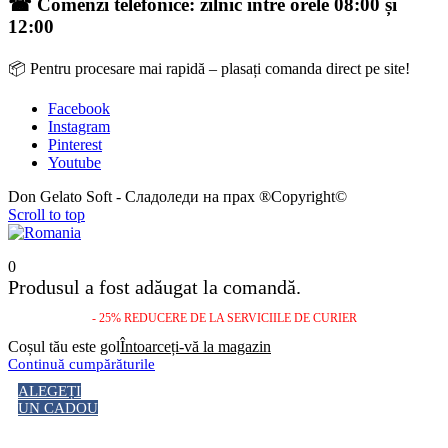
☎ Comenzi telefonice: zilnic între orele 08:00 și
12:00
📦 Pentru procesare mai rapidă – plasați comanda direct pe site!
Facebook
Instagram
Pinterest
Youtube
Don Gelato Soft - Сладоледи на прах ®Copyright©
Scroll to top
0
Produsul a fost adăugat la comandă.
- 25% REDUCERE DE LA SERVICIILE DE CURIER
Coșul tău este gol
Întoarceți-vă la magazin
Continuă cumpărăturile
ALEGEȚI
UN CADOU