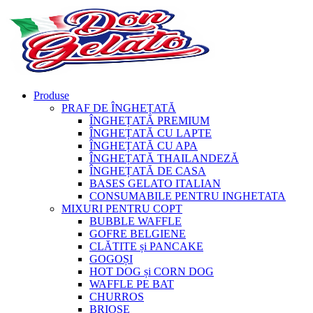
Produse
PRAF DE ÎNGHEȚATĂ
ÎNGHEȚATĂ PREMIUM
ÎNGHEȚATĂ CU LAPTE
ÎNGHEȚATĂ CU APA
ÎNGHEȚATĂ THAILANDEZĂ
ÎNGHEȚATĂ DE CASA
BASES GELATO ITALIAN
CONSUMABILE PENTRU INGHETATA
MIXURI PENTRU COPT
BUBBLE WAFFLE
GOFRE BELGIENE
CLĂTITE și PANCAKE
GOGOȘI
HOT DOG și CORN DOG
WAFFLE PE BAT
CHURROS
BRIOȘE