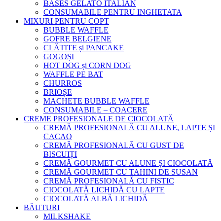
BASES GELATO ITALIAN
CONSUMABILE PENTRU INGHETATA
MIXURI PENTRU COPT
BUBBLE WAFFLE
GOFRE BELGIENE
CLĂTITE și PANCAKE
GOGOȘI
HOT DOG și CORN DOG
WAFFLE PE BAT
CHURROS
BRIOȘE
MACHETE BUBBLE WAFFLE
CONSUMABILE – COACERE
CREME PROFESIONALE DE CIOCOLATĂ
CREMĂ PROFESIONALĂ CU ALUNE, LAPTE ȘI
CACAO
CREMĂ PROFESIONALĂ CU GUST DE
BISCUIȚI
CREMĂ GOURMET CU ALUNE ȘI CIOCOLATĂ
CREMĂ GOURMET CU TAHINI DE SUSAN
CREMĂ PROFESIONALĂ CU FISTIC
CIOCOLATĂ LICHIDĂ CU LAPTE
CIOCOLATĂ ALBĂ LICHIDĂ
BĂUTURI
MILKSHAKE