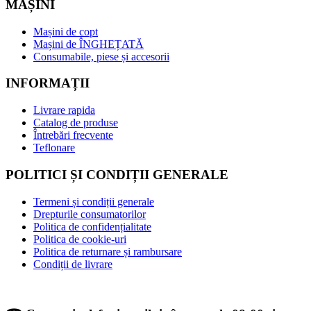
MAȘINI
Mașini de copt
Mașini de ÎNGHEȚATĂ
Consumabile, piese și accesorii
INFORMAȚII
Livrare rapida
Catalog de produse
Întrebări frecvente
Teflonare
POLITICI ȘI CONDIȚII GENERALE
Termeni și condiții generale
Drepturile consumatorilor
Politica de confidențialitate
Politica de cookie-uri
Politica de returnare și rambursare
Condiții de livrare