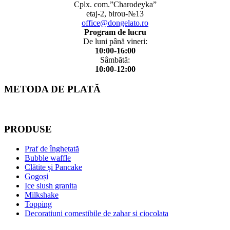
Cplx. com.”Charodeyka”
etaj-2, birou-№13
office@dongelato.ro
Program de lucru
De luni până vineri:
10:00-16:00
Sâmbătă:
10:00-12:00
METODA DE PLATĂ
PRODUSE
Praf de înghețată
Bubble waffle
Clătite și Pancake
Gogoși
Ice slush granita
Milkshake
Topping
Decoratiuni comestibile de zahar si ciocolata