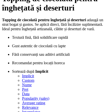
înghețată și deserturi
Topping de ciocolată pentru înghețată și deserturi
adaugă un
strat bogat și gustos. Se aplică direct, fără încălzire suplimentară.
Ideal pentru înghețată artizanală, clătite și deserturi de vară.
Textură fină, fără solidificare rapidă
Gust autentic de ciocolată cu lapte
Fără conservanți sau aditivi artificiali
Recomandat pentru locații horeca
Sortează după
Implicit
Implicit
Custom
Nume
Pret
Data
Popularity (sales)
Average rating
Relevance
Intamplator