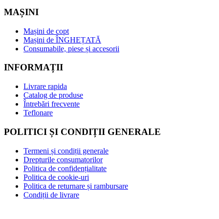
MAȘINI
Mașini de copt
Mașini de ÎNGHEȚATĂ
Consumabile, piese și accesorii
INFORMAȚII
Livrare rapida
Catalog de produse
Întrebări frecvente
Teflonare
POLITICI ȘI CONDIȚII GENERALE
Termeni și condiții generale
Drepturile consumatorilor
Politica de confidențialitate
Politica de cookie-uri
Politica de returnare și rambursare
Condiții de livrare