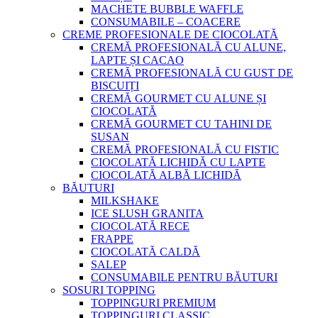
MACHETE BUBBLE WAFFLE
CONSUMABILE – COACERE
CREME PROFESIONALE DE CIOCOLATĂ
CREMĂ PROFESIONALĂ CU ALUNE,
LAPTE ȘI CACAO
CREMĂ PROFESIONALĂ CU GUST DE
BISCUIȚI
CREMĂ GOURMET CU ALUNE ȘI
CIOCOLATĂ
CREMĂ GOURMET CU TAHINI DE
SUSAN
CREMĂ PROFESIONALĂ CU FISTIC
CIOCOLATĂ LICHIDĂ CU LAPTE
CIOCOLATĂ ALBĂ LICHIDĂ
BĂUTURI
MILKSHAKE
ICE SLUSH GRANITA
CIOCOLATĂ RECE
FRAPPE
CIOCOLATĂ CALDĂ
SALEP
CONSUMABILE PENTRU BĂUTURI
SOSURI TOPPING
TOPPINGURI PREMIUM
TOPPINGURI CLASSIC