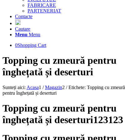
FABRICARE
PARTENERIAT
Contacte
Cautare
Menu
Menu
0
Shopping Cart
Topping cu zmeură pentru
înghețată și deserturi
Sunteți aici:
Acasa
1
/
Magazin
2
/
Etichete: Topping cu zmeură
pentru înghețată și deserturi
Topping cu zmeură pentru
înghețată și deserturi123123
Topping cu zmeură pentru