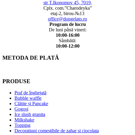
str T.Ikonomov 45, 7019,
Cplx. com.”Charodeyka”
etaj-2, birou-№13
office@dongelato.ro
Program de lucru
De luni până vineri:
10:00-16:00
Sâmbătă:
10:00-12:00
METODA DE PLATĂ
PRODUSE
Praf de înghețată
Bubble waffle
Clătite și Pancake
Gogoși
Ice slush granita
Milkshake
Topping
Decoratiuni comestibile de zahar si ciocolata