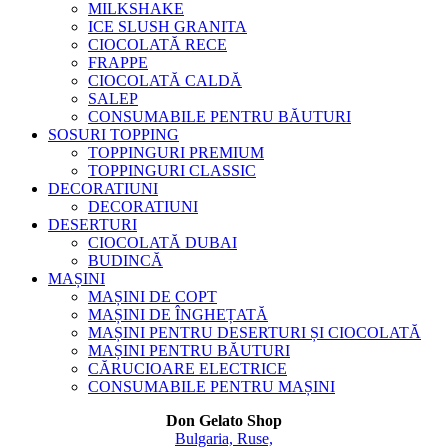
MILKSHAKE
ICE SLUSH GRANITA
CIOCOLATĂ RECE
FRAPPE
CIOCOLATĂ CALDĂ
SALEP
CONSUMABILE PENTRU BĂUTURI
SOSURI TOPPING
TOPPINGURI PREMIUM
TOPPINGURI CLASSIC
DECORATIUNI
DECORATIUNI
DESERTURI
CIOCOLATĂ DUBAI
BUDINCĂ
MAȘINI
MAȘINI DE COPT
MAȘINI DE ÎNGHEȚATĂ
MAȘINI PENTRU DESERTURI ȘI CIOCOLATĂ
MAȘINI PENTRU BĂUTURI
CĂRUCIOARE ELECTRICE
CONSUMABILE PENTRU MAȘINI
Don Gelato Shop
Bulgaria, Ruse,