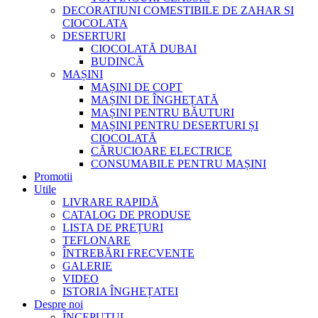
DECORATIUNI COMESTIBILE DE ZAHAR SI
CIOCOLATA
DESERTURI
CIOCOLATĂ DUBAI
BUDINCĂ
MAȘINI
MAȘINI DE COPT
MAȘINI DE ÎNGHEȚATĂ
MAȘINI PENTRU BĂUTURI
MAȘINI PENTRU DESERTURI ȘI
CIOCOLATĂ
CĂRUCIOARE ELECTRICE
CONSUMABILE PENTRU MAȘINI
Promotii
Utile
LIVRARE RAPIDĂ
CATALOG DE PRODUSE
LISTA DE PREȚURI
TEFLONARE
ÎNTREBĂRI FRECVENTE
GALERIE
VIDEO
ISTORIA ÎNGHEȚATEI
Despre noi
ÎNCEPUTUL