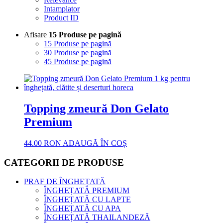
Intamplator
Product ID
Afisare
15 Produse pe pagină
15 Produse pe pagină
30 Produse pe pagină
45 Produse pe pagină
Topping zmeură Don Gelato
Premium
44.00
RON
ADAUGĂ ÎN COȘ
CATEGORII DE PRODUSE
PRAF DE ÎNGHEȚATĂ
ÎNGHEȚATĂ PREMIUM
ÎNGHEȚATĂ CU LAPTE
ÎNGHEȚATĂ CU APA
ÎNGHEȚATĂ THAILANDEZĂ