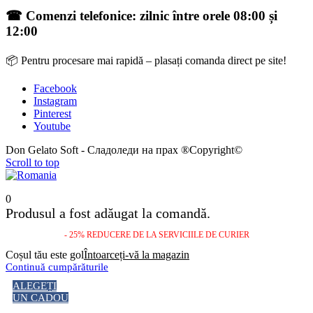
☎ Comenzi telefonice: zilnic între orele 08:00 și
12:00
📦 Pentru procesare mai rapidă – plasați comanda direct pe site!
Facebook
Instagram
Pinterest
Youtube
Don Gelato Soft - Сладоледи на прах ®Copyright©
Scroll to top
0
Produsul a fost adăugat la comandă.
- 25% REDUCERE DE LA SERVICIILE DE CURIER
Coșul tău este gol
Întoarceți-vă la magazin
Continuă cumpărăturile
ALEGEȚI
UN CADOU