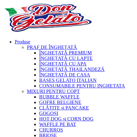
Produse
PRAF DE ÎNGHEȚATĂ
ÎNGHEȚATĂ PREMIUM
ÎNGHEȚATĂ CU LAPTE
ÎNGHEȚATĂ CU APA
ÎNGHEȚATĂ THAILANDEZĂ
ÎNGHEȚATĂ DE CASA
BASES GELATO ITALIAN
CONSUMABILE PENTRU INGHETATA
MIXURI PENTRU COPT
BUBBLE WAFFLE
GOFRE BELGIENE
CLĂTITE și PANCAKE
GOGOȘI
HOT DOG și CORN DOG
WAFFLE PE BAT
CHURROS
BRIOȘE