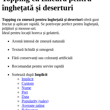
înghețată și deserturi
Topping cu zmeură pentru înghețată și deserturi
oferă gust
fructat și aplicare rapidă. Se potrivește perfect pentru înghețată,
prăjituri și mousse-uri.
Ideal pentru locații horeca și gelaterii.
Aromă intensă de zmeură naturală
Textură lichidă și omogenă
Fără conservanți sau coloranți artificiali
Recomandat pentru servire rapidă
Sortează după
Implicit
Implicit
Custom
Nume
Pret
Data
Popularity (sales)
Average rating
Relevance