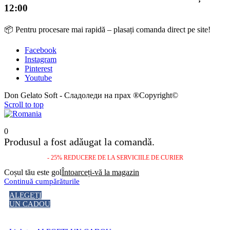
12:00
📦 Pentru procesare mai rapidă – plasați comanda direct pe site!
Facebook
Instagram
Pinterest
Youtube
Don Gelato Soft - Сладоледи на прах ®Copyright©
Scroll to top
0
Produsul a fost adăugat la comandă.
- 25% REDUCERE DE LA SERVICIILE DE CURIER
Coșul tău este gol
Întoarceți-vă la magazin
Continuă cumpărăturile
ALEGEȚI
UN CADOU