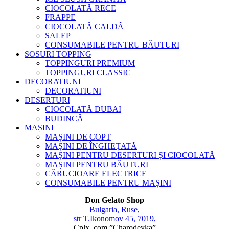
CIOCOLATĂ RECE
FRAPPE
CIOCOLATĂ CALDĂ
SALEP
CONSUMABILE PENTRU BĂUTURI
SOSURI TOPPING
TOPPINGURI PREMIUM
TOPPINGURI CLASSIC
DECORATIUNI
DECORATIUNI
DESERTURI
CIOCOLATĂ DUBAI
BUDINCĂ
MAȘINI
MAȘINI DE COPT
MAȘINI DE ÎNGHEȚATĂ
MAȘINI PENTRU DESERTURI ȘI CIOCOLATĂ
MAȘINI PENTRU BĂUTURI
CĂRUCIOARE ELECTRICE
CONSUMABILE PENTRU MAȘINI
Don Gelato Shop
Bulgaria, Ruse,
str T.Ikonomov 45, 7019,
Cplx. com.”Charodeyka”