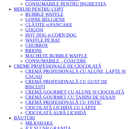
CONSUMABILE PENTRU INGHETATA
MIXURI PENTRU COPT
BUBBLE WAFFLE
GOFRE BELGIENE
CLĂTITE și PANCAKE
GOGOȘI
HOT DOG și CORN DOG
WAFFLE PE BAT
CHURROS
BRIOȘE
MACHETE BUBBLE WAFFLE
CONSUMABILE – COACERE
CREME PROFESIONALE DE CIOCOLATĂ
CREMĂ PROFESIONALĂ CU ALUNE, LAPTE ȘI
CACAO
CREMĂ PROFESIONALĂ CU GUST DE
BISCUIȚI
CREMĂ GOURMET CU ALUNE ȘI CIOCOLATĂ
CREMĂ GOURMET CU TAHINI DE SUSAN
CREMĂ PROFESIONALĂ CU FISTIC
CIOCOLATĂ LICHIDĂ CU LAPTE
CIOCOLATĂ ALBĂ LICHIDĂ
BĂUTURI
MILKSHAKE
ICE SLUSH GRANITA