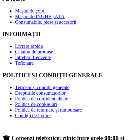
Mașini de copt
Mașini de ÎNGHEȚATĂ
Consumabile, piese și accesorii
INFORMAȚII
Livrare rapida
Catalog de produse
Întrebări frecvente
Teflonare
POLITICI ȘI CONDIȚII GENERALE
Termeni și condiții generale
Drepturile consumatorilor
Politica de confidențialitate
Politica de cookie-uri
Politica de returnare și rambursare
Condiții de livrare
☎ Comenzi telefonice: zilnic între orele 08:00 și