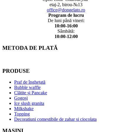
etaj-2, birou-№13
office@dongelato.ro
Program de lucru
De luni până vineri:
10:00-16:00
Sâmbătă:
10:00-12:00
METODA DE PLATĂ
PRODUSE
Praf de înghețată
Bubble waffle
Clătite și Pancake
Gogoși
Ice slush granita
Milkshake
Topping
Decoratiuni comestibile de zahar si ciocolata
MAȘINI