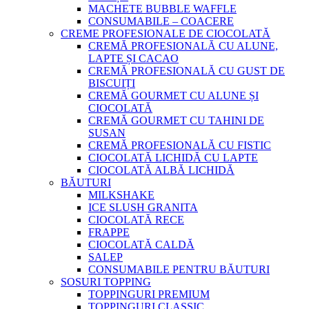
MACHETE BUBBLE WAFFLE
CONSUMABILE – COACERE
CREME PROFESIONALE DE CIOCOLATĂ
CREMĂ PROFESIONALĂ CU ALUNE,
LAPTE ȘI CACAO
CREMĂ PROFESIONALĂ CU GUST DE
BISCUIȚI
CREMĂ GOURMET CU ALUNE ȘI
CIOCOLATĂ
CREMĂ GOURMET CU TAHINI DE
SUSAN
CREMĂ PROFESIONALĂ CU FISTIC
CIOCOLATĂ LICHIDĂ CU LAPTE
CIOCOLATĂ ALBĂ LICHIDĂ
BĂUTURI
MILKSHAKE
ICE SLUSH GRANITA
CIOCOLATĂ RECE
FRAPPE
CIOCOLATĂ CALDĂ
SALEP
CONSUMABILE PENTRU BĂUTURI
SOSURI TOPPING
TOPPINGURI PREMIUM
TOPPINGURI CLASSIC