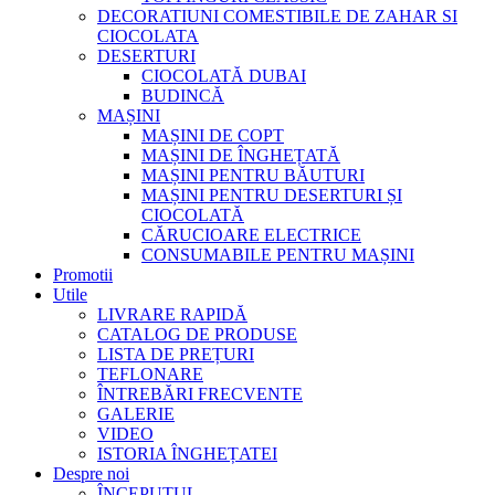
DECORATIUNI COMESTIBILE DE ZAHAR SI
CIOCOLATA
DESERTURI
CIOCOLATĂ DUBAI
BUDINCĂ
MAȘINI
MAȘINI DE COPT
MAȘINI DE ÎNGHEȚATĂ
MAȘINI PENTRU BĂUTURI
MAȘINI PENTRU DESERTURI ȘI
CIOCOLATĂ
CĂRUCIOARE ELECTRICE
CONSUMABILE PENTRU MAȘINI
Promotii
Utile
LIVRARE RAPIDĂ
CATALOG DE PRODUSE
LISTA DE PREȚURI
TEFLONARE
ÎNTREBĂRI FRECVENTE
GALERIE
VIDEO
ISTORIA ÎNGHEȚATEI
Despre noi
ÎNCEPUTUL