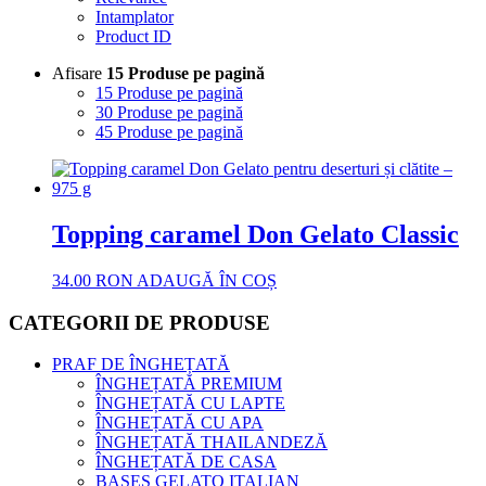
Intamplator
Product ID
Afisare
15 Produse pe pagină
15 Produse pe pagină
30 Produse pe pagină
45 Produse pe pagină
Topping caramel Don Gelato Classic
34.00
RON
ADAUGĂ ÎN COȘ
CATEGORII DE PRODUSE
PRAF DE ÎNGHEȚATĂ
ÎNGHEȚATĂ PREMIUM
ÎNGHEȚATĂ CU LAPTE
ÎNGHEȚATĂ CU APA
ÎNGHEȚATĂ THAILANDEZĂ
ÎNGHEȚATĂ DE CASA
BASES GELATO ITALIAN