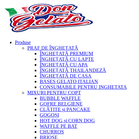
Produse
PRAF DE ÎNGHEȚATĂ
ÎNGHEȚATĂ PREMIUM
ÎNGHEȚATĂ CU LAPTE
ÎNGHEȚATĂ CU APA
ÎNGHEȚATĂ THAILANDEZĂ
ÎNGHEȚATĂ DE CASA
BASES GELATO ITALIAN
CONSUMABILE PENTRU INGHETATA
MIXURI PENTRU COPT
BUBBLE WAFFLE
GOFRE BELGIENE
CLĂTITE și PANCAKE
GOGOȘI
HOT DOG și CORN DOG
WAFFLE PE BAT
CHURROS
BRIOȘE