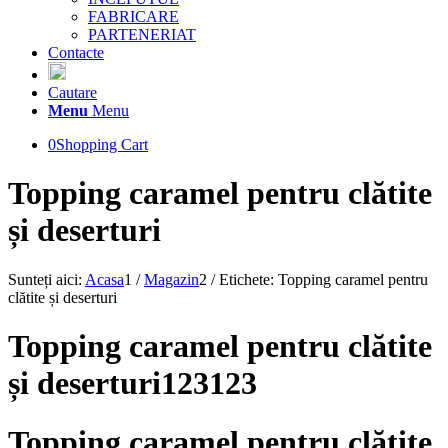
FABRICARE
PARTENERIAT
Contacte
Cautare
Menu
Menu
0
Shopping Cart
Topping caramel pentru clătite
și deserturi
Sunteți aici:
Acasa
1
/
Magazin
2
/
Etichete: Topping caramel pentru
clătite și deserturi
Topping caramel pentru clătite
și deserturi123123
Topping caramel pentru clătite