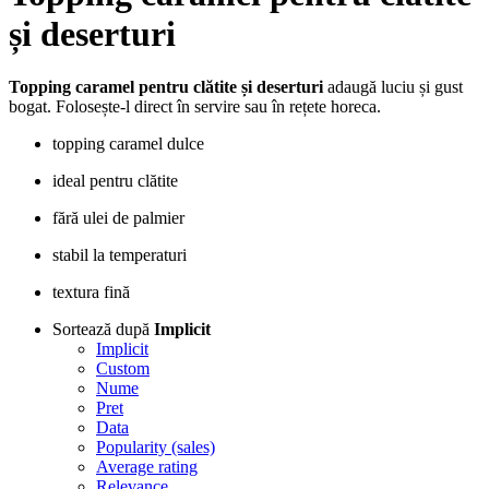
și deserturi
Topping caramel pentru clătite și deserturi
adaugă luciu și gust
bogat. Folosește-l direct în servire sau în rețete horeca.
topping caramel dulce
ideal pentru clătite
fără ulei de palmier
stabil la temperaturi
textura fină
Sortează după
Implicit
Implicit
Custom
Nume
Pret
Data
Popularity (sales)
Average rating
Relevance