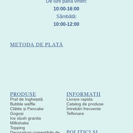
De luni până vineri:
10:00-16:00
Sâmbătă:
10:00-12:00
METODA DE PLATĂ
PRODUSE
INFORMAȚII
Praf de înghețată
Livrare rapida
Bubble waffle
Catalog de produse
Clătite și Pancake
Întrebări frecvente
Gogoși
Teflonare
Ice slush granita
Milkshake
Topping
POLITICI ȘI
Decoratiuni comestibile de