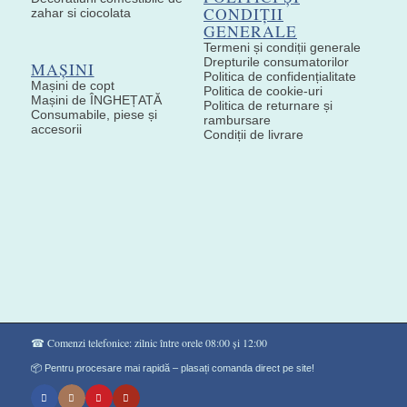
CONDIȚII
zahar si ciocolata
GENERALE
Termeni și condiții generale
Drepturile consumatorilor
MAȘINI
Politica de confidențialitate
Mașini de copt
Politica de cookie-uri
Mașini de ÎNGHEȚATĂ
Politica de returnare și
Consumabile, piese și
rambursare
accesorii
Condiții de livrare
☎ Comenzi telefonice: zilnic între orele 08:00 și 12:00
📦 Pentru procesare mai rapidă – plasați comanda direct pe site!