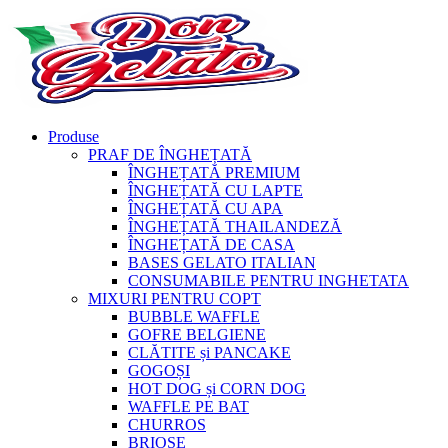
Produse
PRAF DE ÎNGHEȚATĂ
ÎNGHEȚATĂ PREMIUM
ÎNGHEȚATĂ CU LAPTE
ÎNGHEȚATĂ CU APA
ÎNGHEȚATĂ THAILANDEZĂ
ÎNGHEȚATĂ DE CASA
BASES GELATO ITALIAN
CONSUMABILE PENTRU INGHETATA
MIXURI PENTRU COPT
BUBBLE WAFFLE
GOFRE BELGIENE
CLĂTITE și PANCAKE
GOGOȘI
HOT DOG și CORN DOG
WAFFLE PE BAT
CHURROS
BRIOȘE