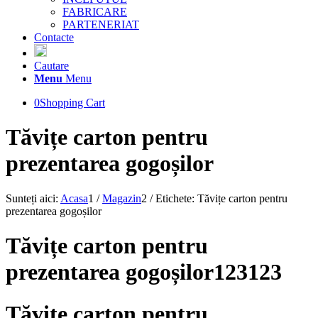
FABRICARE
PARTENERIAT
Contacte
Cautare
Menu
Menu
0
Shopping Cart
Tăvițe carton pentru
prezentarea gogoșilor
Sunteți aici:
Acasa
1
/
Magazin
2
/
Etichete: Tăvițe carton pentru
prezentarea gogoșilor
Tăvițe carton pentru
prezentarea gogoșilor123123
Tăvițe carton pentru