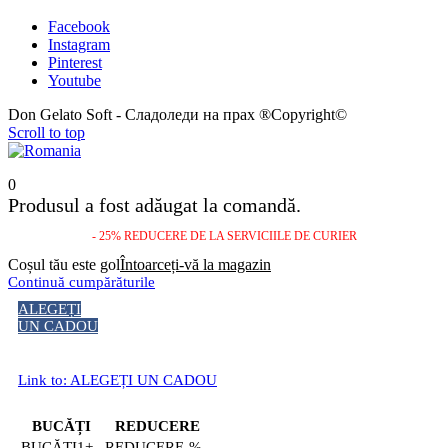
Facebook
Instagram
Pinterest
Youtube
Don Gelato Soft - Сладоледи на прах ®Copyright©
Scroll to top
0
Produsul a fost adăugat la comandă.
- 25% REDUCERE DE LA SERVICIILE DE CURIER
Coșul tău este gol
Întoarceți-vă la magazin
Continuă cumpărăturile
ALEGEȚI
UN CADOU
Link to: ALEGEȚI UN CADOU
BUCĂȚI
REDUCERE
1+
-%