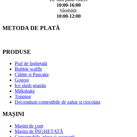
10:00-16:00
Sâmbătă:
10:00-12:00
METODA DE PLATĂ
PRODUSE
Praf de înghețată
Bubble waffle
Clătite și Pancake
Gogoși
Ice slush granita
Milkshake
Topping
Decoratiuni comestibile de zahar si ciocolata
MAȘINI
Mașini de copt
Mașini de ÎNGHEȚATĂ
Consumabile, piese și accesorii