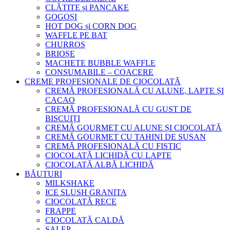
CLĂTITE și PANCAKE
GOGOȘI
HOT DOG și CORN DOG
WAFFLE PE BAT
CHURROS
BRIOȘE
MACHETE BUBBLE WAFFLE
CONSUMABILE – COACERE
CREME PROFESIONALE DE CIOCOLATĂ
CREMĂ PROFESIONALĂ CU ALUNE, LAPTE ȘI
CACAO
CREMĂ PROFESIONALĂ CU GUST DE
BISCUIȚI
CREMĂ GOURMET CU ALUNE ȘI CIOCOLATĂ
CREMĂ GOURMET CU TAHINI DE SUSAN
CREMĂ PROFESIONALĂ CU FISTIC
CIOCOLATĂ LICHIDĂ CU LAPTE
CIOCOLATĂ ALBĂ LICHIDĂ
BĂUTURI
MILKSHAKE
ICE SLUSH GRANITA
CIOCOLATĂ RECE
FRAPPE
CIOCOLATĂ CALDĂ
SALEP