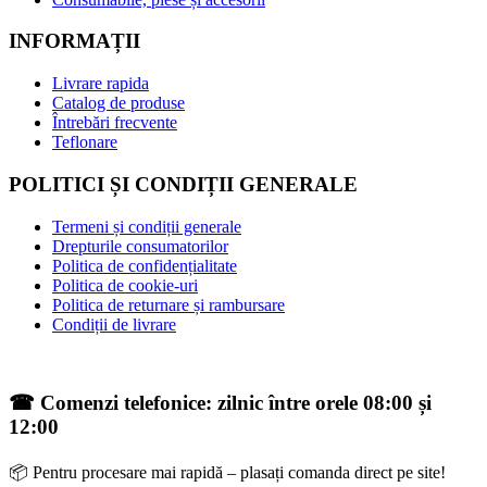
INFORMAȚII
Livrare rapida
Catalog de produse
Întrebări frecvente
Teflonare
POLITICI ȘI CONDIȚII GENERALE
Termeni și condiții generale
Drepturile consumatorilor
Politica de confidențialitate
Politica de cookie-uri
Politica de returnare și rambursare
Condiții de livrare
☎ Comenzi telefonice: zilnic între orele 08:00 și
12:00
📦 Pentru procesare mai rapidă – plasați comanda direct pe site!