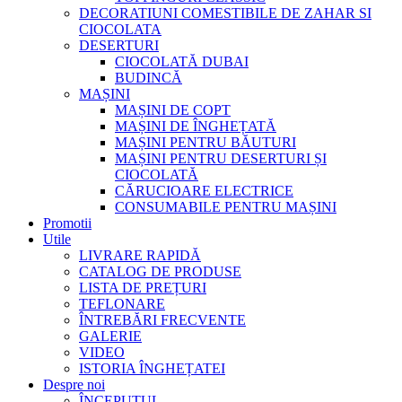
DECORATIUNI COMESTIBILE DE ZAHAR SI
CIOCOLATA
DESERTURI
CIOCOLATĂ DUBAI
BUDINCĂ
MAȘINI
MAȘINI DE COPT
MAȘINI DE ÎNGHEȚATĂ
MAȘINI PENTRU BĂUTURI
MAȘINI PENTRU DESERTURI ȘI
CIOCOLATĂ
CĂRUCIOARE ELECTRICE
CONSUMABILE PENTRU MAȘINI
Promotii
Utile
LIVRARE RAPIDĂ
CATALOG DE PRODUSE
LISTA DE PREȚURI
TEFLONARE
ÎNTREBĂRI FRECVENTE
GALERIE
VIDEO
ISTORIA ÎNGHEȚATEI
Despre noi
ÎNCEPUTUL