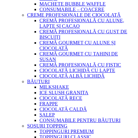
MACHETE BUBBLE WAFFLE
CONSUMABILE – COACERE
CREME PROFESIONALE DE CIOCOLATĂ
CREMĂ PROFESIONALĂ CU ALUNE,
LAPTE ȘI CACAO
CREMĂ PROFESIONALĂ CU GUST DE
BISCUIȚI
CREMĂ GOURMET CU ALUNE ȘI
CIOCOLATĂ
CREMĂ GOURMET CU TAHINI DE
SUSAN
CREMĂ PROFESIONALĂ CU FISTIC
CIOCOLATĂ LICHIDĂ CU LAPTE
CIOCOLATĂ ALBĂ LICHIDĂ
BĂUTURI
MILKSHAKE
ICE SLUSH GRANITA
CIOCOLATĂ RECE
FRAPPE
CIOCOLATĂ CALDĂ
SALEP
CONSUMABILE PENTRU BĂUTURI
SOSURI TOPPING
TOPPINGURI PREMIUM
TOPPINGURI CLASSIC