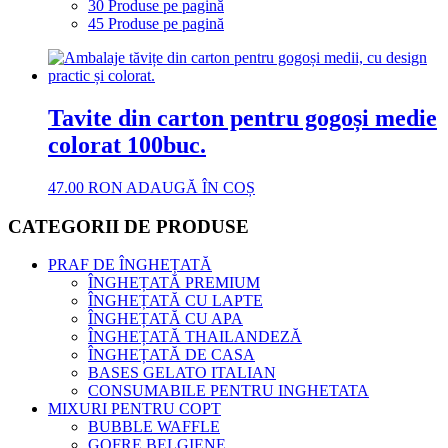
30 Produse pe pagină
45 Produse pe pagină
Tavite din carton pentru gogoși medie
colorat 100buc.
47.00
RON
ADAUGĂ ÎN COȘ
CATEGORII DE PRODUSE
PRAF DE ÎNGHEȚATĂ
ÎNGHEȚATĂ PREMIUM
ÎNGHEȚATĂ CU LAPTE
ÎNGHEȚATĂ CU APA
ÎNGHEȚATĂ THAILANDEZĂ
ÎNGHEȚATĂ DE CASA
BASES GELATO ITALIAN
CONSUMABILE PENTRU INGHETATA
MIXURI PENTRU COPT
BUBBLE WAFFLE
GOFRE BELGIENE