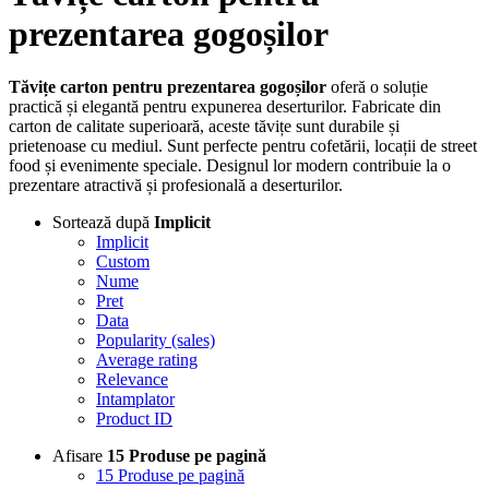
prezentarea gogoșilor
Tăvițe carton pentru prezentarea gogoșilor
oferă o soluție
practică și elegantă pentru expunerea deserturilor. Fabricate din
carton de calitate superioară, aceste tăvițe sunt durabile și
prietenoase cu mediul. Sunt perfecte pentru cofetării, locații de street
food și evenimente speciale. Designul lor modern contribuie la o
prezentare atractivă și profesională a deserturilor.
Sortează după
Implicit
Implicit
Custom
Nume
Pret
Data
Popularity (sales)
Average rating
Relevance
Intamplator
Product ID
Afisare
15 Produse pe pagină
15 Produse pe pagină