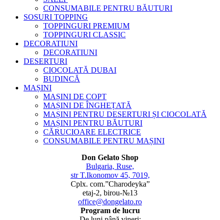
CONSUMABILE PENTRU BĂUTURI
SOSURI TOPPING
TOPPINGURI PREMIUM
TOPPINGURI CLASSIC
DECORATIUNI
DECORATIUNI
DESERTURI
CIOCOLATĂ DUBAI
BUDINCĂ
MAȘINI
MAȘINI DE COPT
MAȘINI DE ÎNGHEȚATĂ
MAȘINI PENTRU DESERTURI ȘI CIOCOLATĂ
MAȘINI PENTRU BĂUTURI
CĂRUCIOARE ELECTRICE
CONSUMABILE PENTRU MAȘINI
Don Gelato Shop
Bulgaria, Ruse,
str T.Ikonomov 45, 7019,
Cplx. com.”Charodeyka”
etaj-2, birou-№13
office@dongelato.ro
Program de lucru
De luni până vineri: