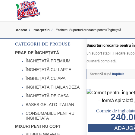
acasa
magazin
/
/
Etichete: Suporturi crocante pentru înghețată
CATEGORII DE PRODUSE
Suporturi crocante pentru î
PRAF DE ÎNGHEȚATĂ
un suport stabil. Fiecare supo
ÎNGHEȚATĂ PREMIUM
culinară completă.
ÎNGHEȚATĂ CU LAPTE
Sortează după
Implicit
ÎNGHEȚATĂ CU APA
ÎNGHEȚATĂ THAILANDEZĂ
ÎNGHEȚATĂ DE CASA
BASES GELATO ITALIAN
Cornete de inghetata
CONSUMABILE PENTRU
240.
INGHETATA
MIXURI PENTRU COPT
ADAUGĂ
BUBBLE WAFFLE