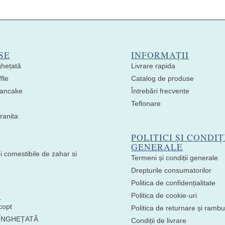
SE
INFORMAȚII
ghețată
Livrare rapida
fle
Catalog de produse
 Pancake
Întrebări frecvente
Teflonare
ranita
POLITICI ȘI CONDIȚ
GENERALE
i comestibile de zahar si
Termeni și condiții generale
Drepturile consumatorilor
Politica de confidențialitate
I
Politica de cookie-uri
copt
Politica de returnare și ramb
 ÎNGHEȚATĂ
Condiții de livrare