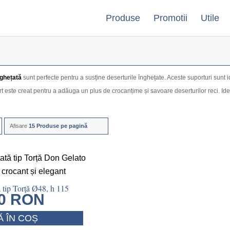
Produse
Promotii
Utile
nghețată
sunt perfecte pentru a susține deserturile înghețate. Aceste suporturi sunt id
rt este creat pentru a adăuga un plus de crocanțime și savoare deserturilor reci. Ide
Afisare
15 Produse pe pagină
 tip Torță Ø48, h 115
00
RON
 ÎN COȘ