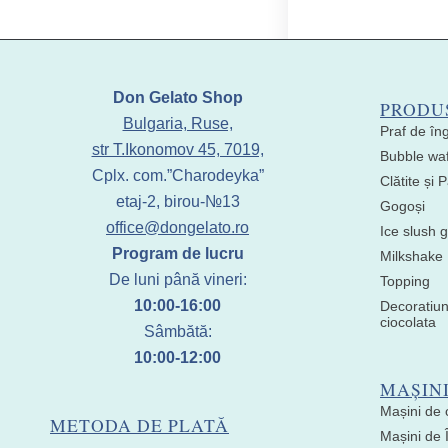
Don Gelato Shop
PRODU
Bulgaria, Ruse,
Praf de în
str T.Ikonomov 45, 7019,
Bubble waf
Cplx. com.”Charodeyka”
Clătite și
etaj-2, birou-№13
Gogoși
office@dongelato.ro
Ice slush g
Program de lucru
Milkshake
De luni până vineri:
Topping
10:00-16:00
Decoratiun
ciocolata
Sâmbătă:
10:00-12:00
MAȘIN
Mașini de 
METODA DE PLATĂ
Mașini de