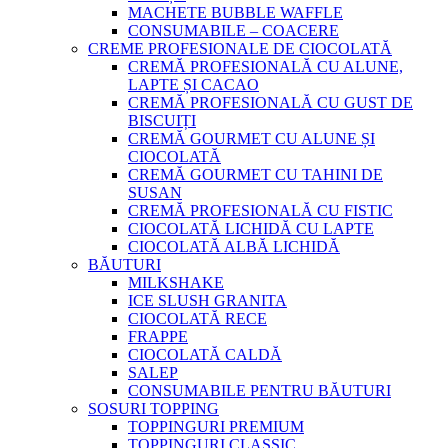
MACHETE BUBBLE WAFFLE
CONSUMABILE – COACERE
CREME PROFESIONALE DE CIOCOLATĂ
CREMĂ PROFESIONALĂ CU ALUNE,
LAPTE ȘI CACAO
CREMĂ PROFESIONALĂ CU GUST DE
BISCUIȚI
CREMĂ GOURMET CU ALUNE ȘI
CIOCOLATĂ
CREMĂ GOURMET CU TAHINI DE
SUSAN
CREMĂ PROFESIONALĂ CU FISTIC
CIOCOLATĂ LICHIDĂ CU LAPTE
CIOCOLATĂ ALBĂ LICHIDĂ
BĂUTURI
MILKSHAKE
ICE SLUSH GRANITA
CIOCOLATĂ RECE
FRAPPE
CIOCOLATĂ CALDĂ
SALEP
CONSUMABILE PENTRU BĂUTURI
SOSURI TOPPING
TOPPINGURI PREMIUM
TOPPINGURI CLASSIC