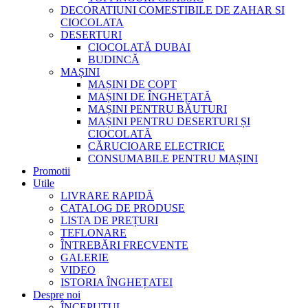
DECORATIUNI COMESTIBILE DE ZAHAR SI
CIOCOLATA
DESERTURI
CIOCOLATĂ DUBAI
BUDINCĂ
MAȘINI
MAȘINI DE COPT
MAȘINI DE ÎNGHEȚATĂ
MAȘINI PENTRU BĂUTURI
MAȘINI PENTRU DESERTURI ȘI
CIOCOLATĂ
CĂRUCIOARE ELECTRICE
CONSUMABILE PENTRU MAȘINI
Promotii
Utile
LIVRARE RAPIDĂ
CATALOG DE PRODUSE
LISTA DE PREȚURI
TEFLONARE
ÎNTREBĂRI FRECVENTE
GALERIE
VIDEO
ISTORIA ÎNGHEȚATEI
Despre noi
ÎNCEPUTUL