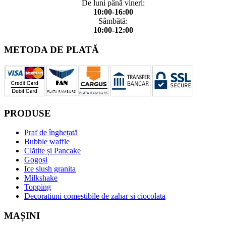
De luni până vineri:
10:00-16:00
Sâmbătă:
10:00-12:00
METODA DE PLATĂ
PRODUSE
Praf de înghețată
Bubble waffle
Clătite și Pancake
Gogoși
Ice slush granita
Milkshake
Topping
Decoratiuni comestibile de zahar si ciocolata
MAȘINI