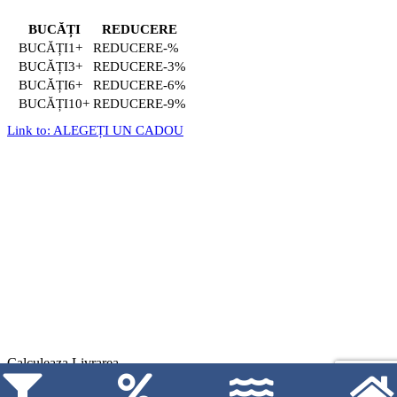
BUCĂȚI
REDUCERE
1+
-%
3+
-3%
6+
-6%
10+
-9%
Link to: ALEGEȚI UN CADOU
Calculeaza Livrarea