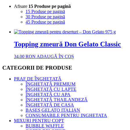
Afisare
15 Produse pe pagină
15 Produse pe pagină
30 Produse pe pagină
45 Produse pe pagină
Topping zmeură Don Gelato Classic
34.00
RON
ADAUGĂ ÎN COȘ
CATEGORII DE PRODUSE
PRAF DE ÎNGHEȚATĂ
ÎNGHEȚATĂ PREMIUM
ÎNGHEȚATĂ CU LAPTE
ÎNGHEȚATĂ CU APA
ÎNGHEȚATĂ THAILANDEZĂ
ÎNGHEȚATĂ DE CASA
BASES GELATO ITALIAN
CONSUMABILE PENTRU INGHETATA
MIXURI PENTRU COPT
BUBBLE WAFFLE