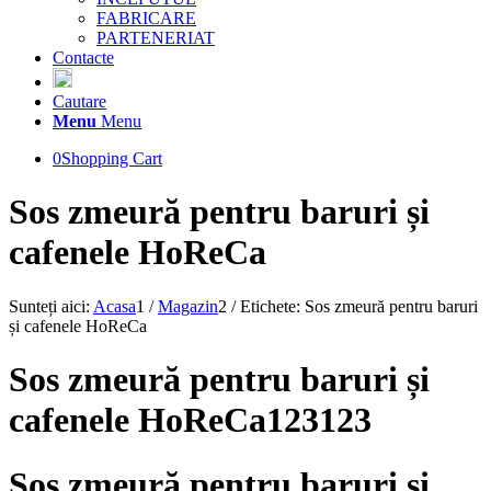
FABRICARE
PARTENERIAT
Contacte
Cautare
Menu
Menu
0
Shopping Cart
Sos zmeură pentru baruri și
cafenele HoReCa
Sunteți aici:
Acasa
1
/
Magazin
2
/
Etichete: Sos zmeură pentru baruri
și cafenele HoReCa
Sos zmeură pentru baruri și
cafenele HoReCa123123
Sos zmeură pentru baruri și