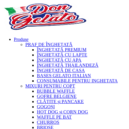
Produse
PRAF DE ÎNGHEȚATĂ
ÎNGHEȚATĂ PREMIUM
ÎNGHEȚATĂ CU LAPTE
ÎNGHEȚATĂ CU APA
ÎNGHEȚATĂ THAILANDEZĂ
ÎNGHEȚATĂ DE CASA
BASES GELATO ITALIAN
CONSUMABILE PENTRU INGHETATA
MIXURI PENTRU COPT
BUBBLE WAFFLE
GOFRE BELGIENE
CLĂTITE și PANCAKE
GOGOȘI
HOT DOG și CORN DOG
WAFFLE PE BAT
CHURROS
BRIOȘE