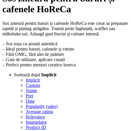
cafenele HoReCa
Sos zmeură pentru baruri și cafenele HoReCa este creat за preparare
rapidă și plating atrăgător. Toarnă peste înghețată, waffles sau
milkshake-uri. Adaugă gust fructat și culoare intensă.
– Sos roșu cu aromă autentică
– Ideal pentru baruri, cafenele și vitrine
– Fără OMG, fără ulei de palmier
– Gata de utilizare, aplicare curată
– Perfect pentru meniuri creative horeca
Sortează după
Implicit
Implicit
Custom
Nume
Pret
Data
Popularity (sales)
Average rating
Relevance
Intamplator
Product ID