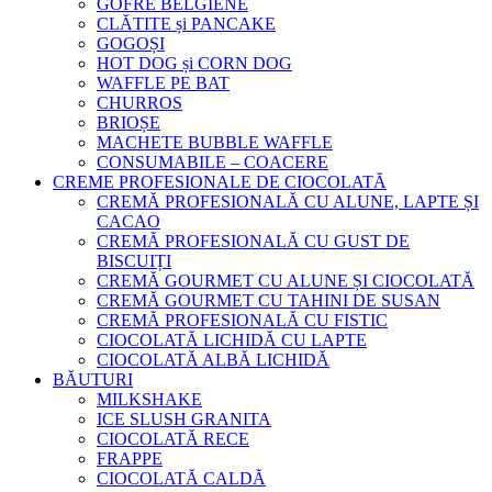
GOFRE BELGIENE
CLĂTITE și PANCAKE
GOGOȘI
HOT DOG și CORN DOG
WAFFLE PE BAT
CHURROS
BRIOȘE
MACHETE BUBBLE WAFFLE
CONSUMABILE – COACERE
CREME PROFESIONALE DE CIOCOLATĂ
CREMĂ PROFESIONALĂ CU ALUNE, LAPTE ȘI
CACAO
CREMĂ PROFESIONALĂ CU GUST DE
BISCUIȚI
CREMĂ GOURMET CU ALUNE ȘI CIOCOLATĂ
CREMĂ GOURMET CU TAHINI DE SUSAN
CREMĂ PROFESIONALĂ CU FISTIC
CIOCOLATĂ LICHIDĂ CU LAPTE
CIOCOLATĂ ALBĂ LICHIDĂ
BĂUTURI
MILKSHAKE
ICE SLUSH GRANITA
CIOCOLATĂ RECE
FRAPPE
CIOCOLATĂ CALDĂ