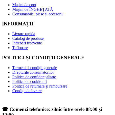
Mașini de copt
Mașini de ÎNGHEȚATĂ
Consumabile, piese și accesorii
INFORMAȚII
Livrare rapida
Catalog de produse
Întrebări frecvente
Teflonare
POLITICI ȘI CONDIȚII GENERALE
Termeni și condiții generale
Drepturile consumatorilor
Politica de confidențialitate
Politica de cookie-uri
Politica de returnare și rambursare
Condiții de livrare
☎ Comenzi telefonice: zilnic între orele 08:00 și
12:00