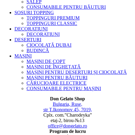
SALEP
CONSUMABILE PENTRU BĂUTURI
SOSURI TOPPING
TOPPINGURI PREMIUM
TOPPINGURI CLASSIC
DECORATIUNI
DECORATIUNI
DESERTURI
CIOCOLATĂ DUBAI
BUDINCĂ
MAȘINI
MAȘINI DE COPT
MAȘINI DE ÎNGHEȚATĂ
MAȘINI PENTRU DESERTURI ȘI CIOCOLATĂ
MAȘINI PENTRU BĂUTURI
CĂRUCIOARE ELECTRICE
CONSUMABILE PENTRU MAȘINI
Don Gelato Shop
Bulgaria, Ruse,
str T.Ikonomov 45, 7019,
Cplx. com.”Charodeyka”
etaj-2, birou-№13
office@dongelato.ro
Program de lucru