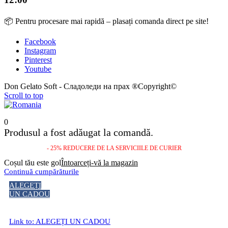
📦 Pentru procesare mai rapidă – plasați comanda direct pe site!
Facebook
Instagram
Pinterest
Youtube
Don Gelato Soft - Сладоледи на прах ®Copyright©
Scroll to top
0
Produsul a fost adăugat la comandă.
- 25% REDUCERE DE LA SERVICIILE DE CURIER
Coșul tău este gol
Întoarceți-vă la magazin
Continuă cumpărăturile
ALEGEȚI
UN CADOU
Link to: ALEGEȚI UN CADOU