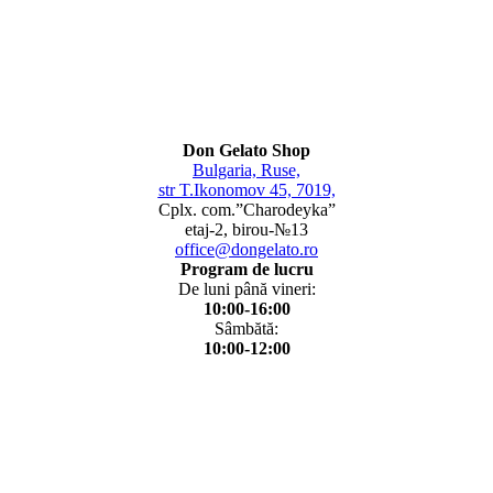
Don Gelato Shop
Bulgaria, Ruse,
str T.Ikonomov 45, 7019,
Cplx. com.”Charodeyka”
etaj-2, birou-№13
office@dongelato.ro
Program de lucru
De luni până vineri:
10:00-16:00
Sâmbătă:
10:00-12:00