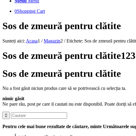
Menu
Menu
0
Shopping Cart
Sos de zmeură pentru clătite
Sunteți aici:
Acasa
1
/
Magazin
2
/
Etichete: Sos de zmeură pentru clăti
Sos de zmeură pentru clătite12
Sos de zmeură pentru clătite
Nu a fost găsit niciun produs care să se potrivească cu selecția ta.
nimic găsit
Ne pare rău, post pe care il cautati nu este disponibil. Poate doriți să e
Pentru cele mai bune rezultate de căutare, minte Următoarele sug