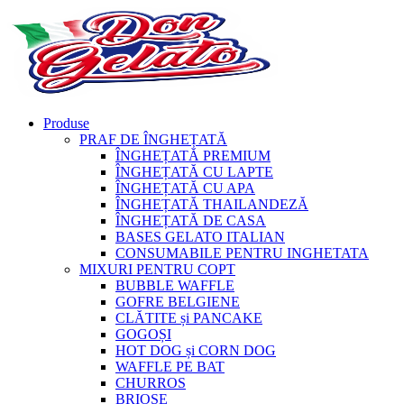
Produse
PRAF DE ÎNGHEȚATĂ
ÎNGHEȚATĂ PREMIUM
ÎNGHEȚATĂ CU LAPTE
ÎNGHEȚATĂ CU APA
ÎNGHEȚATĂ THAILANDEZĂ
ÎNGHEȚATĂ DE CASA
BASES GELATO ITALIAN
CONSUMABILE PENTRU INGHETATA
MIXURI PENTRU COPT
BUBBLE WAFFLE
GOFRE BELGIENE
CLĂTITE și PANCAKE
GOGOȘI
HOT DOG și CORN DOG
WAFFLE PE BAT
CHURROS
BRIOȘE