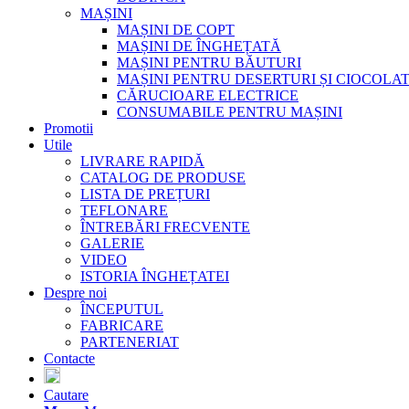
MAȘINI
MAȘINI DE COPT
MAȘINI DE ÎNGHEȚATĂ
MAȘINI PENTRU BĂUTURI
MAȘINI PENTRU DESERTURI ȘI CIOCOLA
CĂRUCIOARE ELECTRICE
CONSUMABILE PENTRU MAȘINI
Promotii
Utile
LIVRARE RAPIDĂ
CATALOG DE PRODUSE
LISTA DE PREȚURI
TEFLONARE
ÎNTREBĂRI FRECVENTE
GALERIE
VIDEO
ISTORIA ÎNGHEȚATEI
Despre noi
ÎNCEPUTUL
FABRICARE
PARTENERIAT
Contacte
Cautare