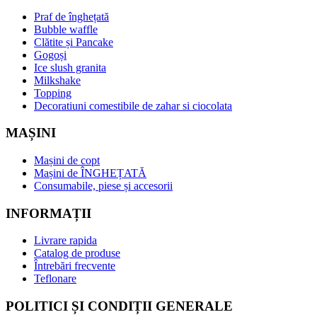
Praf de înghețată
Bubble waffle
Clătite și Pancake
Gogoși
Ice slush granita
Milkshake
Topping
Decoratiuni comestibile de zahar si ciocolata
MAȘINI
Mașini de copt
Mașini de ÎNGHEȚATĂ
Consumabile, piese și accesorii
INFORMAȚII
Livrare rapida
Catalog de produse
Întrebări frecvente
Teflonare
POLITICI ȘI CONDIȚII GENERALE