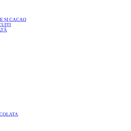
E ȘI CACAO
UIȚI
ATĂ
OCOLATA