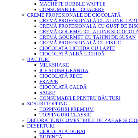
MACHETE BUBBLE WAFFLE
CONSUMABILE – COACERE
CREME PROFESIONALE DE CIOCOLATĂ
CREMĂ PROFESIONALĂ CU ALUNE, LAPT
CREMĂ PROFESIONALĂ CU GUST DE BISC
CREMĂ GOURMET CU ALUNE ȘI CIOCOL
CREMĂ GOURMET CU TAHINI DE SUSAN
CREMĂ PROFESIONALĂ CU FISTIC
CIOCOLATĂ LICHIDĂ CU LAPTE
CIOCOLATĂ ALBĂ LICHIDĂ
BĂUTURI
MILKSHAKE
ICE SLUSH GRANITA
CIOCOLATĂ RECE
FRAPPE
CIOCOLATĂ CALDĂ
SALEP
CONSUMABILE PENTRU BĂUTURI
SOSURI TOPPING
TOPPINGURI PREMIUM
TOPPINGURI CLASSIC
DECORATIUNI COMESTIBILE DE ZAHAR SI CI
DESERTURI
CIOCOLATĂ DUBAI
BUDINCĂ