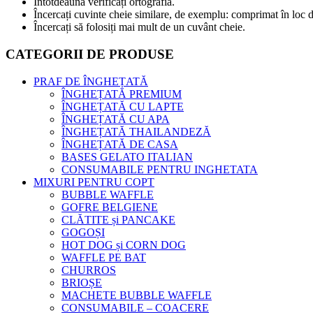
Întotdeauna verificați ortografia.
Încercați cuvinte cheie similare, de exemplu: comprimat în loc d
Încercați să folosiți mai mult de un cuvânt cheie.
CATEGORII DE PRODUSE
PRAF DE ÎNGHEȚATĂ
ÎNGHEȚATĂ PREMIUM
ÎNGHEȚATĂ CU LAPTE
ÎNGHEȚATĂ CU APA
ÎNGHEȚATĂ THAILANDEZĂ
ÎNGHEȚATĂ DE CASA
BASES GELATO ITALIAN
CONSUMABILE PENTRU INGHETATA
MIXURI PENTRU COPT
BUBBLE WAFFLE
GOFRE BELGIENE
CLĂTITE și PANCAKE
GOGOȘI
HOT DOG și CORN DOG
WAFFLE PE BAT
CHURROS
BRIOȘE
MACHETE BUBBLE WAFFLE
CONSUMABILE – COACERE