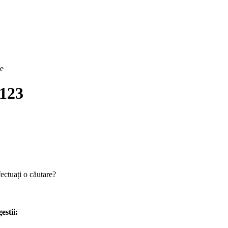
te
3123
fectuați o căutare?
estii: