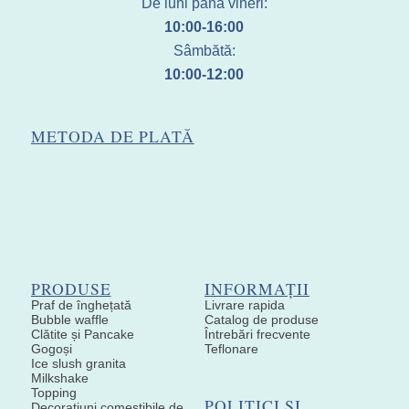
De luni până vineri:
10:00-16:00
Sâmbătă:
10:00-12:00
METODA DE PLATĂ
PRODUSE
INFORMAȚII
Praf de înghețată
Livrare rapida
Bubble waffle
Catalog de produse
Clătite și Pancake
Întrebări frecvente
Gogoși
Teflonare
Ice slush granita
Milkshake
Topping
POLITICI ȘI
Decoratiuni comestibile de