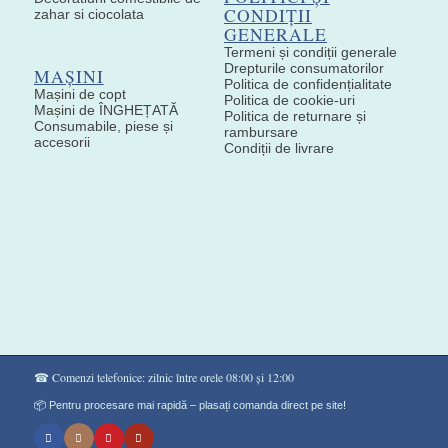
CONDIȚII
zahar si ciocolata
GENERALE
Termeni și condiții generale
Drepturile consumatorilor
MAȘINI
Politica de confidențialitate
Mașini de copt
Politica de cookie-uri
Mașini de ÎNGHEȚATĂ
Politica de returnare și
Consumabile, piese și
rambursare
accesorii
Condiții de livrare
☎ Comenzi telefonice: zilnic între orele 08:00 și 12:00
📦 Pentru procesare mai rapidă – plasați comanda direct pe site!