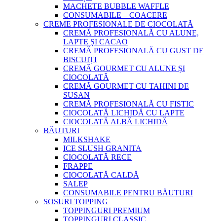
MACHETE BUBBLE WAFFLE
CONSUMABILE – COACERE
CREME PROFESIONALE DE CIOCOLATĂ
CREMĂ PROFESIONALĂ CU ALUNE,
LAPTE ȘI CACAO
CREMĂ PROFESIONALĂ CU GUST DE
BISCUIȚI
CREMĂ GOURMET CU ALUNE ȘI
CIOCOLATĂ
CREMĂ GOURMET CU TAHINI DE
SUSAN
CREMĂ PROFESIONALĂ CU FISTIC
CIOCOLATĂ LICHIDĂ CU LAPTE
CIOCOLATĂ ALBĂ LICHIDĂ
BĂUTURI
MILKSHAKE
ICE SLUSH GRANITA
CIOCOLATĂ RECE
FRAPPE
CIOCOLATĂ CALDĂ
SALEP
CONSUMABILE PENTRU BĂUTURI
SOSURI TOPPING
TOPPINGURI PREMIUM
TOPPINGURI CLASSIC