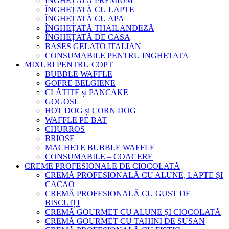
ÎNGHEȚATĂ PREMIUM
ÎNGHEȚATĂ CU LAPTE
ÎNGHEȚATĂ CU APA
ÎNGHEȚATĂ THAILANDEZĂ
ÎNGHEȚATĂ DE CASA
BASES GELATO ITALIAN
CONSUMABILE PENTRU INGHETATA
MIXURI PENTRU COPT
BUBBLE WAFFLE
GOFRE BELGIENE
CLĂTITE și PANCAKE
GOGOȘI
HOT DOG și CORN DOG
WAFFLE PE BAT
CHURROS
BRIOȘE
MACHETE BUBBLE WAFFLE
CONSUMABILE – COACERE
CREME PROFESIONALE DE CIOCOLATĂ
CREMĂ PROFESIONALĂ CU ALUNE, LAPTE ȘI
CACAO
CREMĂ PROFESIONALĂ CU GUST DE
BISCUIȚI
CREMĂ GOURMET CU ALUNE ȘI CIOCOLATĂ
CREMĂ GOURMET CU TAHINI DE SUSAN