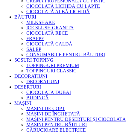
CREMĂ PROFESIONALĂ CU FISTIC
CIOCOLATĂ LICHIDĂ CU LAPTE
CIOCOLATĂ ALBĂ LICHIDĂ
BĂUTURI
MILKSHAKE
ICE SLUSH GRANITA
CIOCOLATĂ RECE
FRAPPE
CIOCOLATĂ CALDĂ
SALEP
CONSUMABILE PENTRU BĂUTURI
SOSURI TOPPING
TOPPINGURI PREMIUM
TOPPINGURI CLASSIC
DECORATIUNI
DECORATIUNI
DESERTURI
CIOCOLATĂ DUBAI
BUDINCĂ
MAȘINI
MAȘINI DE COPT
MAȘINI DE ÎNGHEȚATĂ
MAȘINI PENTRU DESERTURI ȘI CIOCOLATĂ
MAȘINI PENTRU BĂUTURI
CĂRUCIOARE ELECTRICE