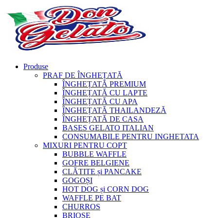
Produse
PRAF DE ÎNGHEȚATĂ
ÎNGHEȚATĂ PREMIUM
ÎNGHEȚATĂ CU LAPTE
ÎNGHEȚATĂ CU APA
ÎNGHEȚATĂ THAILANDEZĂ
ÎNGHEȚATĂ DE CASA
BASES GELATO ITALIAN
CONSUMABILE PENTRU INGHETATA
MIXURI PENTRU COPT
BUBBLE WAFFLE
GOFRE BELGIENE
CLĂTITE și PANCAKE
GOGOȘI
HOT DOG și CORN DOG
WAFFLE PE BAT
CHURROS
BRIOȘE