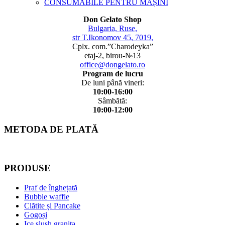
CONSUMABILE PENTRU MAȘINI
Don Gelato Shop
Bulgaria, Ruse,
str T.Ikonomov 45, 7019,
Cplx. com.”Charodeyka”
etaj-2, birou-№13
office@dongelato.ro
Program de lucru
De luni până vineri:
10:00-16:00
Sâmbătă:
10:00-12:00
METODA DE PLATĂ
PRODUSE
Praf de înghețată
Bubble waffle
Clătite și Pancake
Gogoși
Ice slush granita