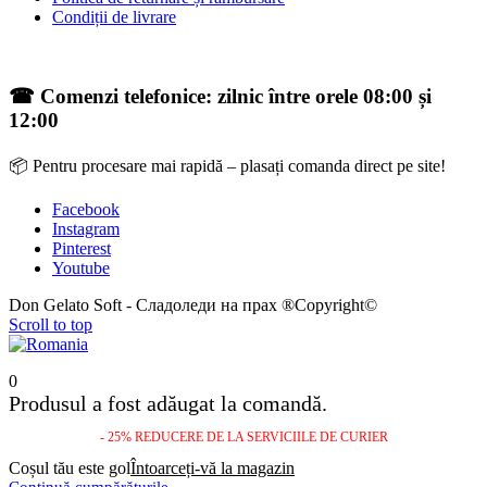
Condiții de livrare
☎ Comenzi telefonice: zilnic între orele 08:00 și
12:00
📦 Pentru procesare mai rapidă – plasați comanda direct pe site!
Facebook
Instagram
Pinterest
Youtube
Don Gelato Soft - Сладоледи на прах ®Copyright©
Scroll to top
0
Produsul a fost adăugat la comandă.
- 25% REDUCERE DE LA SERVICIILE DE CURIER
Coșul tău este gol
Întoarceți-vă la magazin
Continuă cumpărăturile