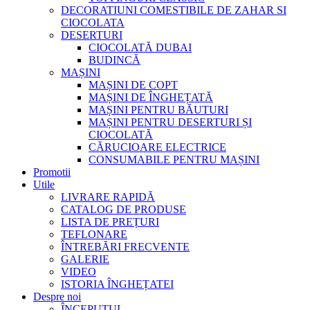
DECORATIUNI COMESTIBILE DE ZAHAR SI
CIOCOLATA
DESERTURI
CIOCOLATĂ DUBAI
BUDINCĂ
MAȘINI
MAȘINI DE COPT
MAȘINI DE ÎNGHEȚATĂ
MAȘINI PENTRU BĂUTURI
MAȘINI PENTRU DESERTURI ȘI
CIOCOLATĂ
CĂRUCIOARE ELECTRICE
CONSUMABILE PENTRU MAȘINI
Promotii
Utile
LIVRARE RAPIDĂ
CATALOG DE PRODUSE
LISTA DE PREȚURI
TEFLONARE
ÎNTREBĂRI FRECVENTE
GALERIE
VIDEO
ISTORIA ÎNGHEȚATEI
Despre noi
ÎNCEPUTUL