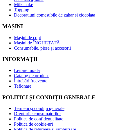
Milkshake
Topping
Decoratiuni comestibile de zahar si ciocolata
MAȘINI
Mașini de copt
Mașini de ÎNGHEȚATĂ
Consumabile, piese și accesorii
INFORMAȚII
Livrare rapida
Catalog de produse
Întrebări frecvente
Teflonare
POLITICI ȘI CONDIȚII GENERALE
Termeni și condiții generale
Drepturile consumatorilor
Politica de confidențialitate
Politica de cookie-uri
Politica de returnare și rambursare