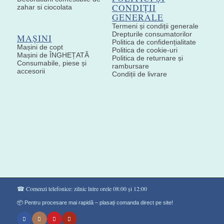
CONDIȚII
zahar si ciocolata
GENERALE
Termeni și condiții generale
Drepturile consumatorilor
MAȘINI
Politica de confidențialitate
Mașini de copt
Politica de cookie-uri
Mașini de ÎNGHEȚATĂ
Politica de returnare și
Consumabile, piese și
rambursare
accesorii
Condiții de livrare
☎ Comenzi telefonice: zilnic între orele 08:00 și 12:00
📦 Pentru procesare mai rapidă – plasați comanda direct pe site!