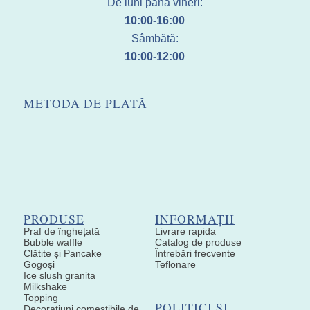
De luni până vineri:
10:00-16:00
Sâmbătă:
10:00-12:00
METODA DE PLATĂ
PRODUSE
INFORMAȚII
Praf de înghețată
Livrare rapida
Bubble waffle
Catalog de produse
Clătite și Pancake
Întrebări frecvente
Gogoși
Teflonare
Ice slush granita
Milkshake
Topping
POLITICI ȘI
Decoratiuni comestibile de