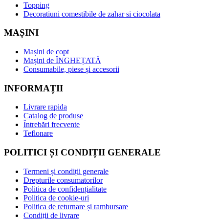
Topping
Decoratiuni comestibile de zahar si ciocolata
MAȘINI
Mașini de copt
Mașini de ÎNGHEȚATĂ
Consumabile, piese și accesorii
INFORMAȚII
Livrare rapida
Catalog de produse
Întrebări frecvente
Teflonare
POLITICI ȘI CONDIȚII GENERALE
Termeni și condiții generale
Drepturile consumatorilor
Politica de confidențialitate
Politica de cookie-uri
Politica de returnare și rambursare
Condiții de livrare