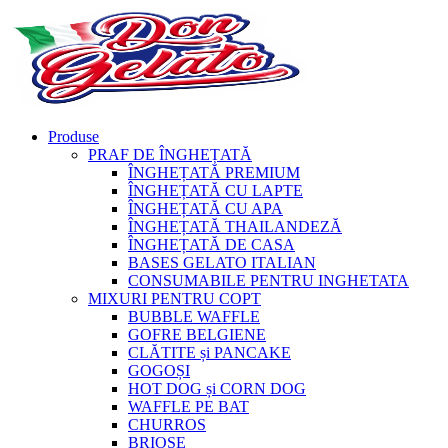
Produse
PRAF DE ÎNGHEȚATĂ
ÎNGHEȚATĂ PREMIUM
ÎNGHEȚATĂ CU LAPTE
ÎNGHEȚATĂ CU APA
ÎNGHEȚATĂ THAILANDEZĂ
ÎNGHEȚATĂ DE CASA
BASES GELATO ITALIAN
CONSUMABILE PENTRU INGHETATA
MIXURI PENTRU COPT
BUBBLE WAFFLE
GOFRE BELGIENE
CLĂTITE și PANCAKE
GOGOȘI
HOT DOG și CORN DOG
WAFFLE PE BAT
CHURROS
BRIOȘE