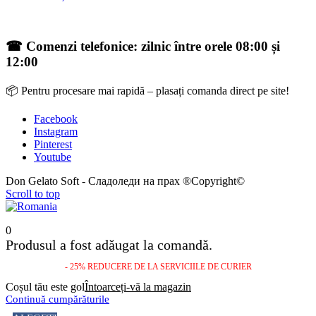
☎ Comenzi telefonice: zilnic între orele 08:00 și
12:00
📦 Pentru procesare mai rapidă – plasați comanda direct pe site!
Facebook
Instagram
Pinterest
Youtube
Don Gelato Soft - Сладоледи на прах ®Copyright©
Scroll to top
0
Produsul a fost adăugat la comandă.
- 25% REDUCERE DE LA SERVICIILE DE CURIER
Coșul tău este gol
Întoarceți-vă la magazin
Continuă cumpărăturile