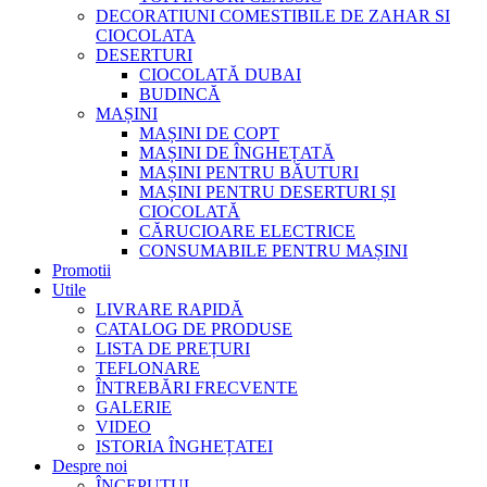
DECORATIUNI COMESTIBILE DE ZAHAR SI
CIOCOLATA
DESERTURI
CIOCOLATĂ DUBAI
BUDINCĂ
MAȘINI
MAȘINI DE COPT
MAȘINI DE ÎNGHEȚATĂ
MAȘINI PENTRU BĂUTURI
MAȘINI PENTRU DESERTURI ȘI
CIOCOLATĂ
CĂRUCIOARE ELECTRICE
CONSUMABILE PENTRU MAȘINI
Promotii
Utile
LIVRARE RAPIDĂ
CATALOG DE PRODUSE
LISTA DE PREȚURI
TEFLONARE
ÎNTREBĂRI FRECVENTE
GALERIE
VIDEO
ISTORIA ÎNGHEȚATEI
Despre noi
ÎNCEPUTUL