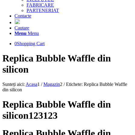
FABRICARE
PARTENERIAT
Contacte
Cautare
Menu
Menu
0
Shopping Cart
Replica Bubble Waffle din
silicon​
Sunteți aici:
Acasa
1
/
Magazin
2
/
Etichete: Replica Bubble Waffle
din silicon​
Replica Bubble Waffle din
silicon​123123
Replica Bubble Waffle din