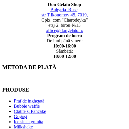
Don Gelato Shop
Bulgaria, Ruse,
str T.Ikonomov 45, 7019,
Cplx. com.”Charodeyka”
etaj-2, birou-№13
office@dongelato.ro
Program de lucru
De luni până vineri:
10:00-16:00
Sâmbătă:
10:00-12:00
METODA DE PLATĂ
PRODUSE
Praf de înghețată
Bubble waffle
Clătite și Pancake
Gogoși
Ice slush granita
Milkshake