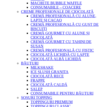
MACHETE BUBBLE WAFFLE
CONSUMABILE – COACERE
CREME PROFESIONALE DE CIOCOLATĂ
CREMĂ PROFESIONALĂ CU ALUNE,
LAPTE ȘI CACAO
CREMĂ PROFESIONALĂ CU GUST DE
BISCUIȚI
CREMĂ GOURMET CU ALUNE ȘI
CIOCOLATĂ
CREMĂ GOURMET CU TAHINI DE
SUSAN
CREMĂ PROFESIONALĂ CU FISTIC
CIOCOLATĂ LICHIDĂ CU LAPTE
CIOCOLATĂ ALBĂ LICHIDĂ
BĂUTURI
MILKSHAKE
ICE SLUSH GRANITA
CIOCOLATĂ RECE
FRAPPE
CIOCOLATĂ CALDĂ
SALEP
CONSUMABILE PENTRU BĂUTURI
SOSURI TOPPING
TOPPINGURI PREMIUM
TOPPINGURI CLASSIC