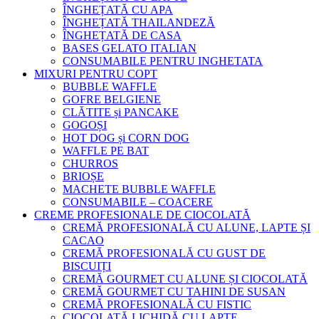
ÎNGHEȚATĂ CU APA
ÎNGHEȚATĂ THAILANDEZĂ
ÎNGHEȚATĂ DE CASA
BASES GELATO ITALIAN
CONSUMABILE PENTRU INGHETATA
MIXURI PENTRU COPT
BUBBLE WAFFLE
GOFRE BELGIENE
CLĂTITE și PANCAKE
GOGOȘI
HOT DOG și CORN DOG
WAFFLE PE BAT
CHURROS
BRIOȘE
MACHETE BUBBLE WAFFLE
CONSUMABILE – COACERE
CREME PROFESIONALE DE CIOCOLATĂ
CREMĂ PROFESIONALĂ CU ALUNE, LAPTE ȘI
CACAO
CREMĂ PROFESIONALĂ CU GUST DE
BISCUIȚI
CREMĂ GOURMET CU ALUNE ȘI CIOCOLATĂ
CREMĂ GOURMET CU TAHINI DE SUSAN
CREMĂ PROFESIONALĂ CU FISTIC
CIOCOLATĂ LICHIDĂ CU LAPTE