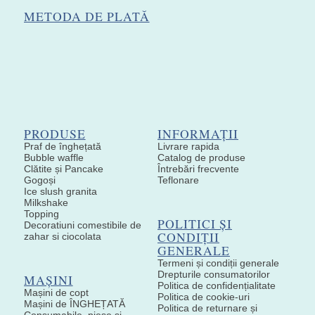
METODA DE PLATĂ
PRODUSE
INFORMAȚII
Praf de înghețată
Livrare rapida
Bubble waffle
Catalog de produse
Clătite și Pancake
Întrebări frecvente
Gogoși
Teflonare
Ice slush granita
Milkshake
Topping
POLITICI ȘI
Decoratiuni comestibile de
CONDIȚII
zahar si ciocolata
GENERALE
Termeni și condiții generale
Drepturile consumatorilor
MAȘINI
Politica de confidențialitate
Mașini de copt
Politica de cookie-uri
Mașini de ÎNGHEȚATĂ
Politica de returnare și