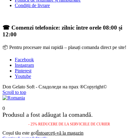
Condiții de livrare
☎ Comenzi telefonice: zilnic între orele 08:00 și
12:00
📦 Pentru procesare mai rapidă – plasați comanda direct pe site!
Facebook
Instagram
Pinterest
Youtube
Don Gelato Soft - Сладоледи на прах ®Copyright©
Scroll to top
0
Produsul a fost adăugat la comandă.
- 25% REDUCERE DE LA SERVICIILE DE CURIER
Coșul tău este gol
Întoarceți-vă la magazin