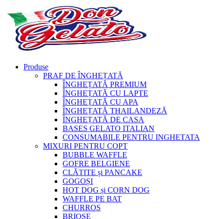
Produse
PRAF DE ÎNGHEȚATĂ
ÎNGHEȚATĂ PREMIUM
ÎNGHEȚATĂ CU LAPTE
ÎNGHEȚATĂ CU APA
ÎNGHEȚATĂ THAILANDEZĂ
ÎNGHEȚATĂ DE CASA
BASES GELATO ITALIAN
CONSUMABILE PENTRU INGHETATA
MIXURI PENTRU COPT
BUBBLE WAFFLE
GOFRE BELGIENE
CLĂTITE și PANCAKE
GOGOȘI
HOT DOG și CORN DOG
WAFFLE PE BAT
CHURROS
BRIOȘE