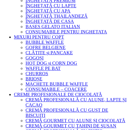
ÎNGHEȚATĂ PREMIUM
ÎNGHEȚATĂ CU LAPTE
ÎNGHEȚATĂ CU APA
ÎNGHEȚATĂ THAILANDEZĂ
ÎNGHEȚATĂ DE CASA
BASES GELATO ITALIAN
CONSUMABILE PENTRU INGHETATA
MIXURI PENTRU COPT
BUBBLE WAFFLE
GOFRE BELGIENE
CLĂTITE și PANCAKE
GOGOȘI
HOT DOG și CORN DOG
WAFFLE PE BAT
CHURROS
BRIOȘE
MACHETE BUBBLE WAFFLE
CONSUMABILE – COACERE
CREME PROFESIONALE DE CIOCOLATĂ
CREMĂ PROFESIONALĂ CU ALUNE, LAPTE ȘI
CACAO
CREMĂ PROFESIONALĂ CU GUST DE
BISCUIȚI
CREMĂ GOURMET CU ALUNE ȘI CIOCOLATĂ
CREMĂ GOURMET CU TAHINI DE SUSAN