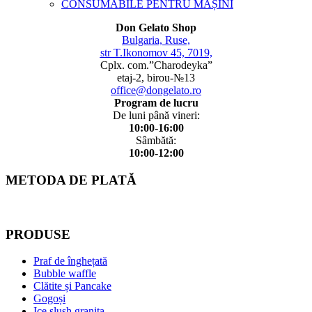
CONSUMABILE PENTRU MAȘINI
Don Gelato Shop
Bulgaria, Ruse,
str T.Ikonomov 45, 7019,
Cplx. com.”Charodeyka”
etaj-2, birou-№13
office@dongelato.ro
Program de lucru
De luni până vineri:
10:00-16:00
Sâmbătă:
10:00-12:00
METODA DE PLATĂ
PRODUSE
Praf de înghețată
Bubble waffle
Clătite și Pancake
Gogoși
Ice slush granita