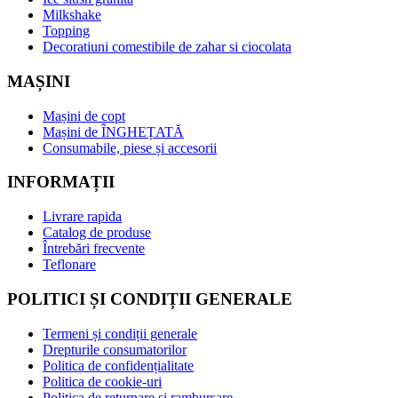
Milkshake
Topping
Decoratiuni comestibile de zahar si ciocolata
MAȘINI
Mașini de copt
Mașini de ÎNGHEȚATĂ
Consumabile, piese și accesorii
INFORMAȚII
Livrare rapida
Catalog de produse
Întrebări frecvente
Teflonare
POLITICI ȘI CONDIȚII GENERALE
Termeni și condiții generale
Drepturile consumatorilor
Politica de confidențialitate
Politica de cookie-uri
Politica de returnare și rambursare