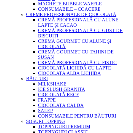
MACHETE BUBBLE WAFFLE
CONSUMABILE – COACERE
CREME PROFESIONALE DE CIOCOLATĂ
CREMĂ PROFESIONALĂ CU ALUNE,
LAPTE ȘI CACAO
CREMĂ PROFESIONALĂ CU GUST DE
BISCUIȚI
CREMĂ GOURMET CU ALUNE ȘI
CIOCOLATĂ
CREMĂ GOURMET CU TAHINI DE
SUSAN
CREMĂ PROFESIONALĂ CU FISTIC
CIOCOLATĂ LICHIDĂ CU LAPTE
CIOCOLATĂ ALBĂ LICHIDĂ
BĂUTURI
MILKSHAKE
ICE SLUSH GRANITA
CIOCOLATĂ RECE
FRAPPE
CIOCOLATĂ CALDĂ
SALEP
CONSUMABILE PENTRU BĂUTURI
SOSURI TOPPING
TOPPINGURI PREMIUM
TOPPINGURI CLASSIC