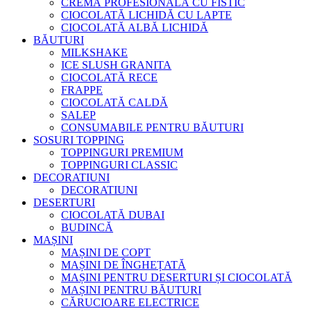
CREMĂ PROFESIONALĂ CU FISTIC
CIOCOLATĂ LICHIDĂ CU LAPTE
CIOCOLATĂ ALBĂ LICHIDĂ
BĂUTURI
MILKSHAKE
ICE SLUSH GRANITA
CIOCOLATĂ RECE
FRAPPE
CIOCOLATĂ CALDĂ
SALEP
CONSUMABILE PENTRU BĂUTURI
SOSURI TOPPING
TOPPINGURI PREMIUM
TOPPINGURI CLASSIC
DECORATIUNI
DECORATIUNI
DESERTURI
CIOCOLATĂ DUBAI
BUDINCĂ
MAȘINI
MAȘINI DE COPT
MAȘINI DE ÎNGHEȚATĂ
MAȘINI PENTRU DESERTURI ȘI CIOCOLATĂ
MAȘINI PENTRU BĂUTURI
CĂRUCIOARE ELECTRICE