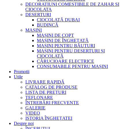
DECORATIUNI COMESTIBILE DE ZAHAR SI
CIOCOLATA
DESERTURI
CIOCOLATĂ DUBAI
BUDINCĂ
MAȘINI
MAȘINI DE COPT
MAȘINI DE ÎNGHEȚATĂ
MAȘINI PENTRU BĂUTURI
MAȘINI PENTRU DESERTURI ȘI
CIOCOLATĂ
CĂRUCIOARE ELECTRICE
CONSUMABILE PENTRU MAȘINI
Promotii
Utile
LIVRARE RAPIDĂ
CATALOG DE PRODUSE
LISTA DE PREȚURI
TEFLONARE
ÎNTREBĂRI FRECVENTE
GALERIE
VIDEO
ISTORIA ÎNGHEȚATEI
Despre noi
ÎNCEPUTUL