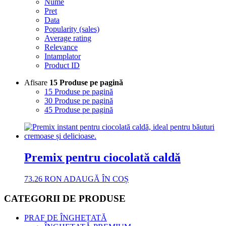
Nume
Pret
Data
Popularity (sales)
Average rating
Relevance
Intamplator
Product ID
Afisare
15 Produse pe pagină
15 Produse pe pagină
30 Produse pe pagină
45 Produse pe pagină
Premix pentru ciocolată caldă
73.26
RON
ADAUGĂ ÎN COȘ
CATEGORII DE PRODUSE
PRAF DE ÎNGHEȚATĂ