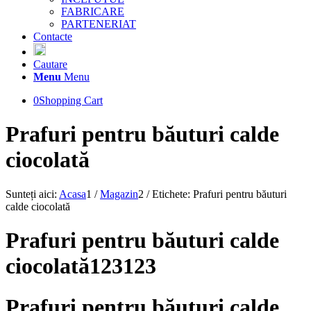
FABRICARE
PARTENERIAT
Contacte
Cautare
Menu
Menu
0
Shopping Cart
Prafuri pentru băuturi calde
ciocolată
Sunteți aici:
Acasa
1
/
Magazin
2
/
Etichete: Prafuri pentru băuturi
calde ciocolată
Prafuri pentru băuturi calde
ciocolată123123
Prafuri pentru băuturi calde