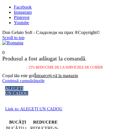
Facebook
Instagram
Pinterest
Youtube
Don Gelato Soft - Сладоледи на прах ®Copyright©
Scroll to top
0
Produsul a fost adăugat la comandă.
- 25% REDUCERE DE LA SERVICIILE DE CURIER
Coșul tău este gol
Întoarceți-vă la magazin
Continuă cumpărăturile
ALEGEȚI
UN CADOU
Link to: ALEGEȚI UN CADOU
BUCĂȚI
REDUCERE
1+
-%