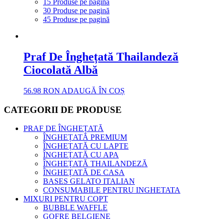
15 Produse pe pagină
30 Produse pe pagină
45 Produse pe pagină
Praf De Înghețată Thailandeză
Ciocolată Albă
56.98
RON
ADAUGĂ ÎN COȘ
CATEGORII DE PRODUSE
PRAF DE ÎNGHEȚATĂ
ÎNGHEȚATĂ PREMIUM
ÎNGHEȚATĂ CU LAPTE
ÎNGHEȚATĂ CU APA
ÎNGHEȚATĂ THAILANDEZĂ
ÎNGHEȚATĂ DE CASA
BASES GELATO ITALIAN
CONSUMABILE PENTRU INGHETATA
MIXURI PENTRU COPT
BUBBLE WAFFLE
GOFRE BELGIENE