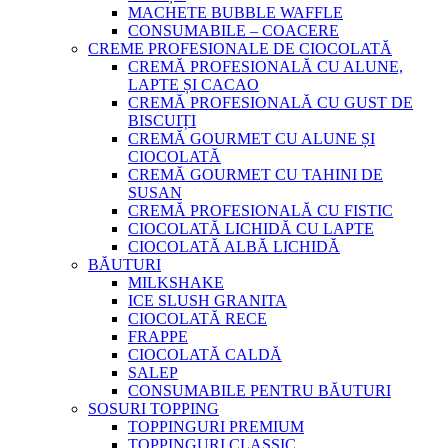
MACHETE BUBBLE WAFFLE
CONSUMABILE – COACERE
CREME PROFESIONALE DE CIOCOLATĂ
CREMĂ PROFESIONALĂ CU ALUNE,
LAPTE ȘI CACAO
CREMĂ PROFESIONALĂ CU GUST DE
BISCUIȚI
CREMĂ GOURMET CU ALUNE ȘI
CIOCOLATĂ
CREMĂ GOURMET CU TAHINI DE
SUSAN
CREMĂ PROFESIONALĂ CU FISTIC
CIOCOLATĂ LICHIDĂ CU LAPTE
CIOCOLATĂ ALBĂ LICHIDĂ
BĂUTURI
MILKSHAKE
ICE SLUSH GRANITA
CIOCOLATĂ RECE
FRAPPE
CIOCOLATĂ CALDĂ
SALEP
CONSUMABILE PENTRU BĂUTURI
SOSURI TOPPING
TOPPINGURI PREMIUM
TOPPINGURI CLASSIC