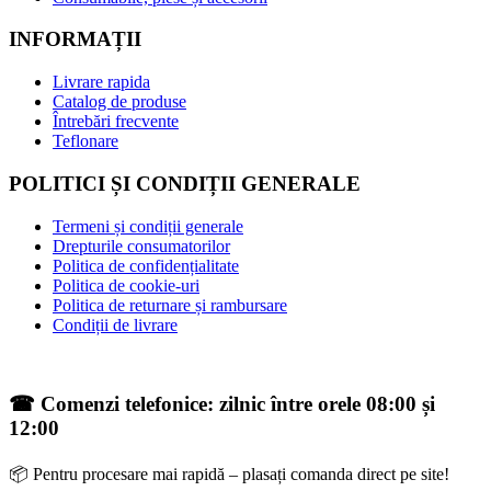
INFORMAȚII
Livrare rapida
Catalog de produse
Întrebări frecvente
Teflonare
POLITICI ȘI CONDIȚII GENERALE
Termeni și condiții generale
Drepturile consumatorilor
Politica de confidențialitate
Politica de cookie-uri
Politica de returnare și rambursare
Condiții de livrare
☎ Comenzi telefonice: zilnic între orele 08:00 și
12:00
📦 Pentru procesare mai rapidă – plasați comanda direct pe site!