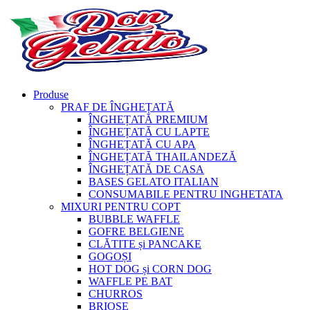
Produse
PRAF DE ÎNGHEȚATĂ
ÎNGHEȚATĂ PREMIUM
ÎNGHEȚATĂ CU LAPTE
ÎNGHEȚATĂ CU APA
ÎNGHEȚATĂ THAILANDEZĂ
ÎNGHEȚATĂ DE CASA
BASES GELATO ITALIAN
CONSUMABILE PENTRU INGHETATA
MIXURI PENTRU COPT
BUBBLE WAFFLE
GOFRE BELGIENE
CLĂTITE și PANCAKE
GOGOȘI
HOT DOG și CORN DOG
WAFFLE PE BAT
CHURROS
BRIOȘE