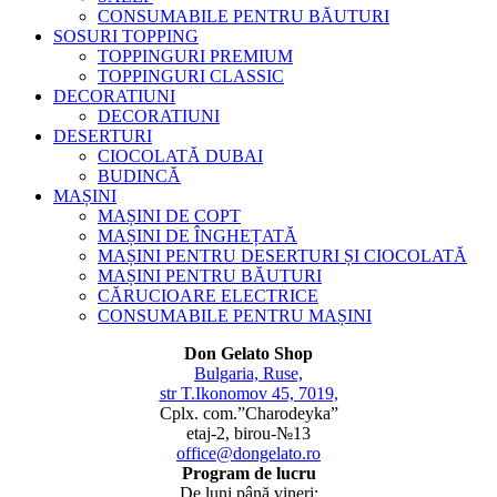
CONSUMABILE PENTRU BĂUTURI
SOSURI TOPPING
TOPPINGURI PREMIUM
TOPPINGURI CLASSIC
DECORATIUNI
DECORATIUNI
DESERTURI
CIOCOLATĂ DUBAI
BUDINCĂ
MAȘINI
MAȘINI DE COPT
MAȘINI DE ÎNGHEȚATĂ
MAȘINI PENTRU DESERTURI ȘI CIOCOLATĂ
MAȘINI PENTRU BĂUTURI
CĂRUCIOARE ELECTRICE
CONSUMABILE PENTRU MAȘINI
Don Gelato Shop
Bulgaria, Ruse,
str T.Ikonomov 45, 7019,
Cplx. com.”Charodeyka”
etaj-2, birou-№13
office@dongelato.ro
Program de lucru
De luni până vineri: