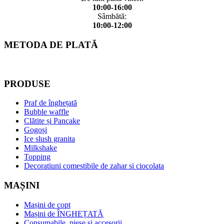
10:00-16:00
Sâmbătă:
10:00-12:00
METODA DE PLATĂ
PRODUSE
Praf de înghețată
Bubble waffle
Clătite și Pancake
Gogoși
Ice slush granita
Milkshake
Topping
Decoratiuni comestibile de zahar si ciocolata
MAȘINI
Mașini de copt
Mașini de ÎNGHEȚATĂ
Consumabile, piese și accesorii