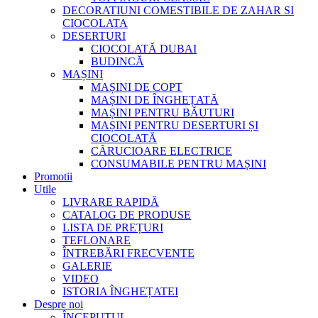
DECORATIUNI COMESTIBILE DE ZAHAR SI
CIOCOLATA
DESERTURI
CIOCOLATĂ DUBAI
BUDINCĂ
MAȘINI
MAȘINI DE COPT
MAȘINI DE ÎNGHEȚATĂ
MAȘINI PENTRU BĂUTURI
MAȘINI PENTRU DESERTURI ȘI
CIOCOLATĂ
CĂRUCIOARE ELECTRICE
CONSUMABILE PENTRU MAȘINI
Promotii
Utile
LIVRARE RAPIDĂ
CATALOG DE PRODUSE
LISTA DE PREȚURI
TEFLONARE
ÎNTREBĂRI FRECVENTE
GALERIE
VIDEO
ISTORIA ÎNGHEȚATEI
Despre noi
ÎNCEPUTUL