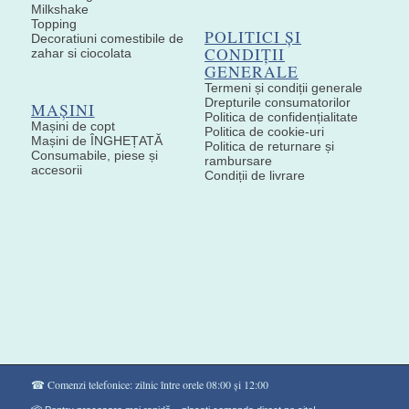
Milkshake
Topping
POLITICI ȘI
Decoratiuni comestibile de
CONDIȚII
zahar si ciocolata
GENERALE
Termeni și condiții generale
Drepturile consumatorilor
MAȘINI
Politica de confidențialitate
Mașini de copt
Politica de cookie-uri
Mașini de ÎNGHEȚATĂ
Politica de returnare și
Consumabile, piese și
rambursare
accesorii
Condiții de livrare
☎ Comenzi telefonice: zilnic între orele 08:00 și 12:00