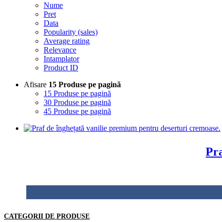
Nume
Pret
Data
Popularity (sales)
Average rating
Relevance
Intamplator
Product ID
Afisare
15 Produse pe pagină
15 Produse pe pagină
30 Produse pe pagină
45 Produse pe pagină
Pra
CATEGORII DE PRODUSE