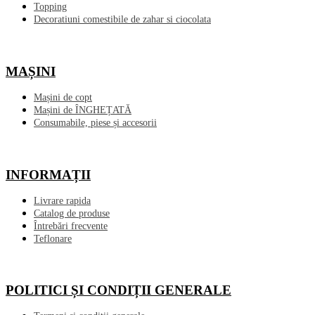
Topping
Decoratiuni comestibile de zahar si ciocolata
MAȘINI
Mașini de copt
Mașini de ÎNGHEȚATĂ
Consumabile, piese și accesorii
INFORMAȚII
Livrare rapida
Catalog de produse
Întrebări frecvente
Teflonare
POLITICI ȘI CONDIȚII GENERALE