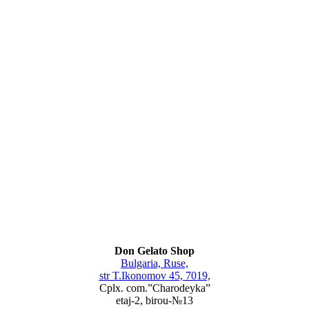
Don Gelato Shop
Bulgaria, Ruse,
str T.Ikonomov 45, 7019,
Cplx. com.”Charodeyka”
etaj-2, birou-№13