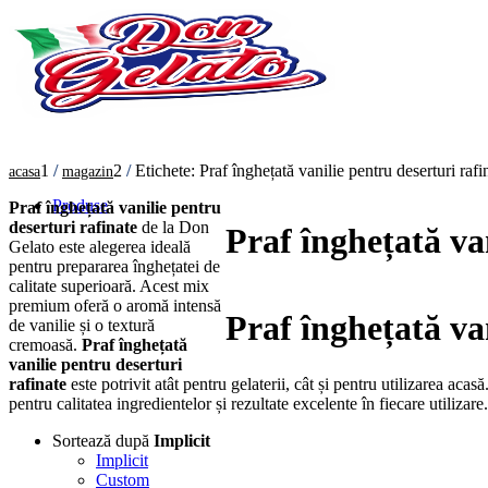
1
/
2
/
Etichete: Praf înghețată vanilie pentru deserturi rafi
acasa
magazin
Produse
Praf înghețată vanilie pentru
deserturi rafinate
de la Don
Praf înghețată va
Gelato este alegerea ideală
pentru prepararea înghețatei de
calitate superioară. Acest mix
premium oferă o aromă intensă
Praf înghețată va
de vanilie și o textură
cremoasă.
Praf înghețată
vanilie pentru deserturi
rafinate
este potrivit atât pentru gelaterii, cât și pentru utilizarea ac
pentru calitatea ingredientelor și rezultate excelente în fiecare utilizare.
Sortează după
Implicit
Implicit
Custom