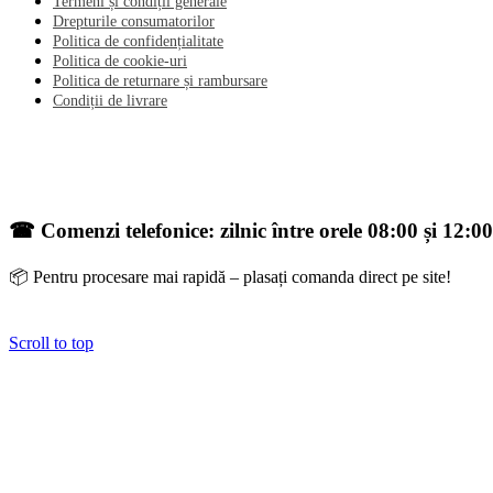
Termeni și condiții generale
Drepturile consumatorilor
Politica de confidențialitate
Politica de cookie-uri
Politica de returnare și rambursare
Condiții de livrare
☎ Comenzi telefonice: zilnic între orele 08:00 și 12:00
📦 Pentru procesare mai rapidă – plasați comanda direct pe site!
Scroll to top