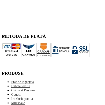
METODA DE PLATĂ
PRODUSE
Praf de înghețată
Bubble waffle
Clătite și Pancake
Gogoși
Ice slush granita
Milkshake