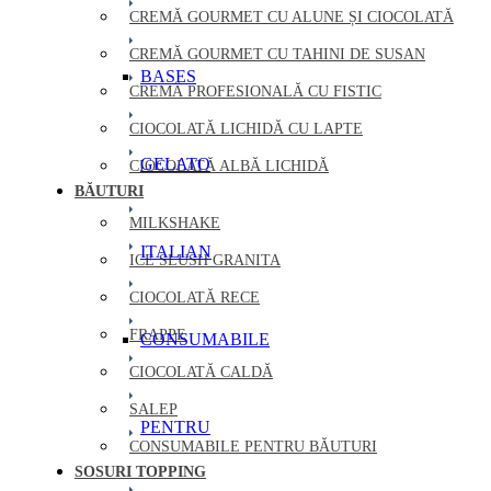
CREMĂ GOURMET CU ALUNE ȘI CIOCOLATĂ
CREMĂ GOURMET CU TAHINI DE SUSAN
BASES
CREMĂ PROFESIONALĂ CU FISTIC
CIOCOLATĂ LICHIDĂ CU LAPTE
GELATO
CIOCOLATĂ ALBĂ LICHIDĂ
BĂUTURI
MILKSHAKE
ITALIAN
ICE SLUSH GRANITA
CIOCOLATĂ RECE
FRAPPE
CONSUMABILE
CIOCOLATĂ CALDĂ
SALEP
PENTRU
CONSUMABILE PENTRU BĂUTURI
SOSURI TOPPING