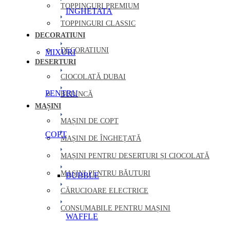
TOPPINGURI PREMIUM
INGHETATA
TOPPINGURI CLASSIC
DECORATIUNI
DECORATIUNI
MIXURI
DESERTURI
CIOCOLATĂ DUBAI
PENTRU
BUDINCĂ
MAȘINI
MAȘINI DE COPT
COPT
MAȘINI DE ÎNGHEȚATĂ
MAȘINI PENTRU DESERTURI ȘI CIOCOLATĂ
MAȘINI PENTRU BĂUTURI
BUBBLE
CĂRUCIOARE ELECTRICE
CONSUMABILE PENTRU MAȘINI
WAFFLE