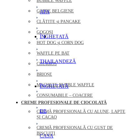
BUBBLE WAFFLE
GOFRE BELGIENE
APA
CLĂTITE și PANCAKE
GOGOȘI
ÎNGHEȚATĂ
HOT DOG și CORN DOG
WAFFLE PE BAT
THAILANDEZĂ
CHURROS
BRIOȘE
MACHETE BUBBLE WAFFLE
ÎNGHEȚATĂ
CONSUMABILE – COACERE
CREME PROFESIONALE DE CIOCOLATĂ
DE
CREMĂ PROFESIONALĂ CU ALUNE, LAPTE
ȘI CACAO
CREMĂ PROFESIONALĂ CU GUST DE
BISCUIȚI
CASA