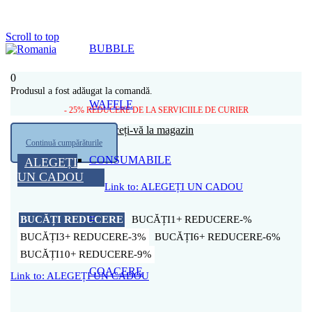
Scroll to top
BUBBLE
0
Produsul a fost adăugat la comandă.
WAFFLE
- 25% REDUCERE DE LA SERVICIILE DE CURIER
Coșul tău este gol
Întoarceți-vă la magazin
Continuă cumpărăturile
CONSUMABILE
ALEGEȚI
UN CADOU
Link to: ALEGEȚI UN CADOU
–
BUCĂȚI
REDUCERE
1+
-%
3+
-3%
6+
-6%
10+
-9%
COACERE
Link to: ALEGEȚI UN CADOU