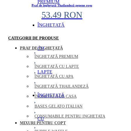
PREMIUM
Praf de înghețată Thailandeză pepene roșu
53.49
RON
ÎNGHEȚATĂ
CATEGORII DE PRODUSE
PRAF DE ÎNGHEȚATĂ
CU
ÎNGHEȚATĂ PREMIUM
ÎNGHEȚATĂ CU LAPTE
LAPTE
ÎNGHEȚATĂ CU APA
ÎNGHEȚATĂ THAILANDEZĂ
ÎNGHEȚATĂ
ÎNGHEȚATĂ DE CASA
BASES GELATO ITALIAN
CONSUMABILE PENTRU INGHETATA
CU
MIXURI PENTRU COPT