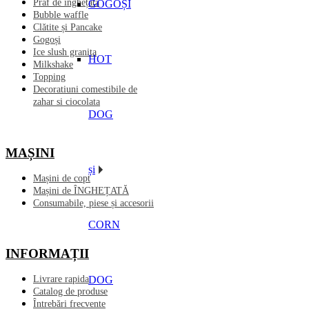
Praf de înghețată
GOGOȘI
Bubble waffle
Clătite și Pancake
Gogoși
Ice slush granita
HOT
Milkshake
Topping
Decoratiuni comestibile de
zahar si ciocolata
DOG
MAȘINI
și
Mașini de copt
Mașini de ÎNGHEȚATĂ
Consumabile, piese și accesorii
CORN
INFORMAȚII
DOG
Livrare rapida
Catalog de produse
Întrebări frecvente