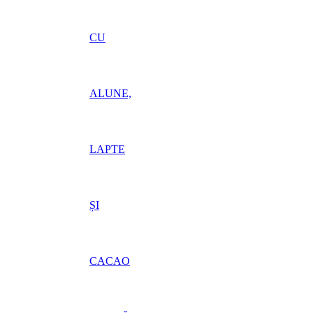
CU
ALUNE,
LAPTE
ȘI
CACAO