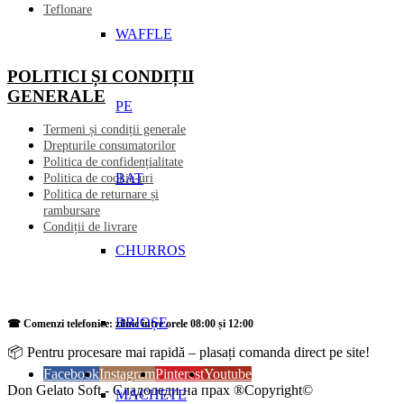
Teflonare
WAFFLE
POLITICI ȘI CONDIȚII
GENERALE
PE
Termeni și condiții generale
Drepturile consumatorilor
Politica de confidențialitate
BAT
Politica de cookie-uri
Politica de returnare și
rambursare
Condiții de livrare
CHURROS
BRIOȘE
☎ Comenzi telefonice: zilnic între orele 08:00 și 12:00
📦 Pentru procesare mai rapidă – plasați comanda direct pe site!
Facebook
Instagram
Pinterest
Youtube
Don Gelato Soft - Сладоледи на прах ®Copyright©
MACHETE