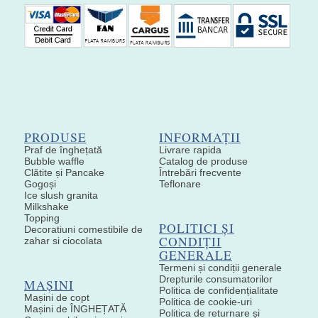
PRODUSE
INFORMAȚII
Praf de înghețată
Livrare rapida
Bubble waffle
Catalog de produse
Clătite și Pancake
Întrebări frecvente
Gogoși
Teflonare
Ice slush granita
Milkshake
Topping
POLITICI ȘI
Decoratiuni comestibile de
CONDIȚII
zahar si ciocolata
GENERALE
Termeni și condiții generale
Drepturile consumatorilor
MAȘINI
Politica de confidențialitate
Mașini de copt
Politica de cookie-uri
Mașini de ÎNGHEȚATĂ
Politica de returnare și