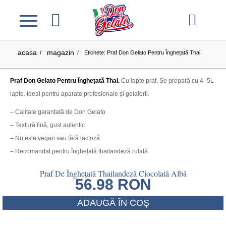
acasa
magazin
/
/
Etichete: Praf Don Gelato Pentru Înghețată Thai
Praf Don Gelato Pentru Înghețată Thai.
Cu lapte praf. Se prepară cu 4–5L
lapte. Ideal pentru aparate profesionale și gelaterii.
– Calitate garantată de Don Gelato
– Textură fină, gust autentic
– Nu este vegan sau fără lactoză
– Recomandat pentru înghețată thailandeză rulată
Praf De Înghețată Thailandeză Ciocolată Albă
56.98
RON
ADAUGĂ ÎN COȘ